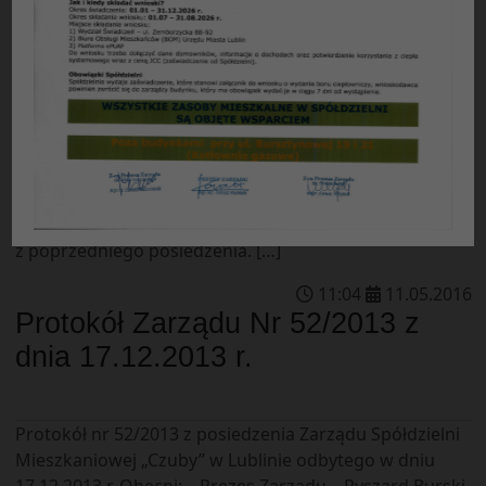
Protokół nr 53/2013 z posiedzenia Zarządu Spółdzielni
Mieszkaniowej „Czuby” w Lublinie odbytego w dniu
31.12.2013 r. Obecni: – Prezes Zarządu – Ryszard Burski
– Zastępca prezesa ds. finansowych – Adam Ziółek –
Zastępca prezesa ds. eksploatacyjnych – Bożena
Zielińska – St. Specjalista ds. samorządowych – Anna
Korzonek Porządek posiedzenia: 1. Przyjęcie protokołu
z poprzedniego posiedzenia. […]
11
:
04
11
.
05
.
2016
Protokół Zarządu Nr 52/2013 z
dnia 17.12.2013 r.
Protokół nr 52/2013 z posiedzenia Zarządu Spółdzielni
Mieszkaniowej „Czuby” w Lublinie odbytego w dniu
17.12.2013 r. Obecni: – Prezes Zarządu – Ryszard Burski