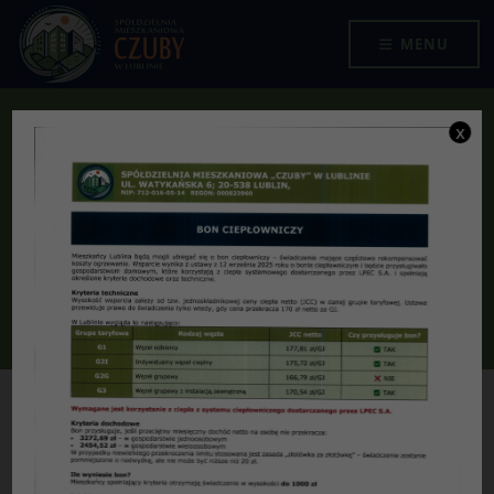
Przejdź do menu
Przejdź do stopki strony
Przejdź do głównej treści strony
SPÓŁDZIELNIA MIESZKANIOWA "CZUBY" W LUBLINIE
MENU
x
Walne Zgromadzenie
Jesteś tutaj:
O nas
Organy Spółdzielni
Walne Zgromadzenie
Komunikat Zarządu
Pobierz
* * * * * * * * * * * * * * * * * * * * * * * * * * * * * *
* * * * * * * * * * * * * * * * * * * * * * *