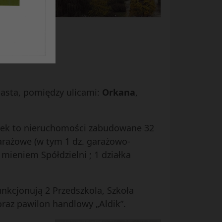
iasta, pomiędzy ulicami:
Orkana
,
iałek to nieruchomości zabudowane 32
arażowe (w tym 1 dz. garażowo-
 mieniem Spółdzielni ; 1 działka
unkcjonują 2 Przedszkola, Szkoła
oraz pawilon handlowy „Aldik”.