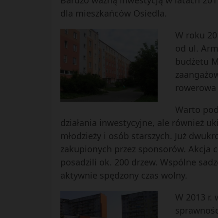
Bardzo ważną inwestycją w latach 20
dla mieszkańców Osiedla.
W roku 20
od ul. Arm
budżetu Mi
zaangażowa
rowerowa p
Warto podk
działania inwestycyjne, ale również uk
młodzieży i osób starszych. Już dwuk
zakupionych przez sponsorów. Akcja c
posadzili ok. 200 drzew. Wspólne sad
aktywnie spędzony czas wolny.
W 2013 r.
sprawności