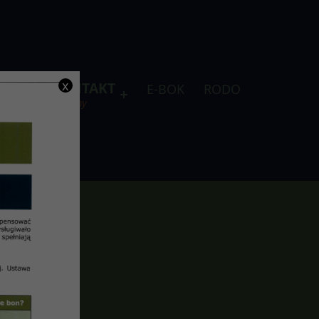
x
DLA
KONTAKT
E-BOK
RODO
je
telefony