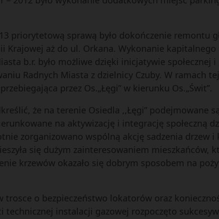
11 – 2012 było wykonanie dodatkowych miejsc parki
13 priorytetową sprawą było dokończenie remontu g
ii Krajowej aż do ul. Orkana. Wykonanie kapitalneg
asta b.r. było możliwe dzięki inicjatywie społecznej 
niu Radnych Miasta z dzielnicy Czuby. W ramach tej
rzebiegająca przez Os.„Łęgi” w kierunku Os.„Świt”.
reślić, że na terenie Osiedla ,,Łęgi” podejmowane są
ierunkowane na aktywizację i integrację społeczną dzi
rotnie zorganizowano wspólną akcję sadzenia drzew i
ieszyła się dużym zainteresowaniem mieszkańców, k
zenie krzewów okazało się dobrym sposobem na pożyt
 w trosce o bezpieczeństwo lokatorów oraz konieczno
 technicznej instalacji gazowej rozpoczęto sukcesyw