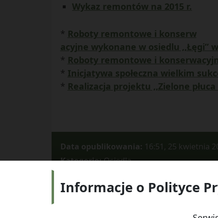
Wykaz remontów na 2015 r.
*
Roboty remontowe i konserw
acyjne wykonane w osiedlu ,,Łęgi” w
*
Roboty remontowe i konserwacyj
*
Inicjatywa społeczna wielkim suk
*
Realizacja projektu ,,Zielone płuca
Data opublikowania:
16:51, 25 kwietnia 2
Kategorie:
Osiedla
Informacje o Polityce P
Adres:
ul.
Serwis