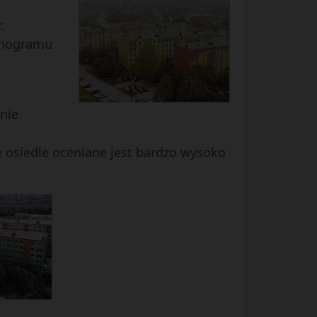
.
monogramu
nie
ze osiedle oceniane jest bardzo wysoko