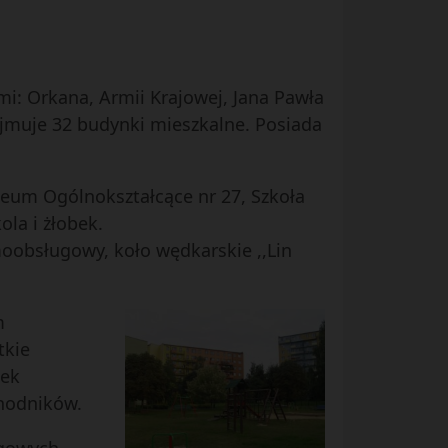
mi: Orkana, Armii Krajowej, Jana Pawła
ejmuje 32 budynki mieszkalne. Posiada
iceum Ogólnokształcące nr 27, Szkoła
la i żłobek.
moobsługowy, koło wędkarskie ,,Lin
m
tkie
tek
chodników.