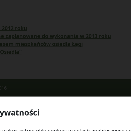
 2012 roku
ne zaplanowane do wykonania w 2013 roku
cesem mieszkańców osiedla Łęgi
 Osiedla”
016
rywatności
 Watykańska 6, 20-538 Lublin
Telefon:
814641700
E
 wykorzystuje pliki cookies w celach analitycznych 