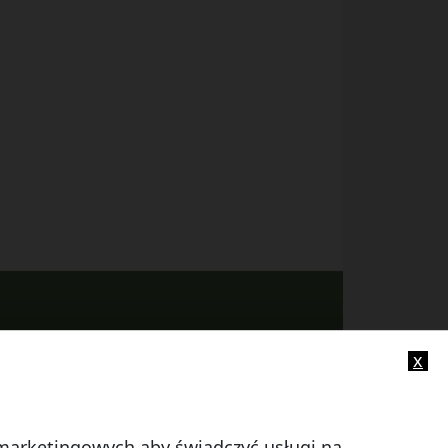
x
-mail:
info@smczuby.pl
i marketingowych aby świadczyć usługi na