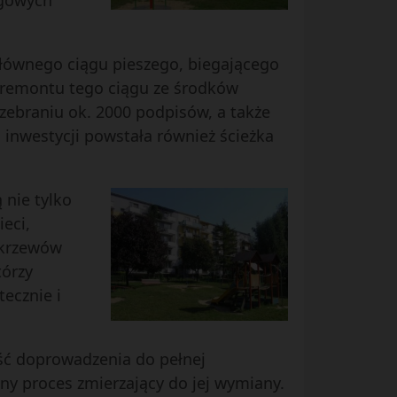
ngowych
łównego ciągu pieszego, biegającego
o remontu tego ciągu ze środków
i zebraniu ok. 2000 podpisów, a także
 inwestycji powstała również ścieżka
 nie tylko
eci,
 krzewów
tórzy
ecznie i
ść doprowadzenia do pełnej
ny proces zmierzający do jej wymiany.