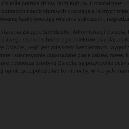
 Osiedla prężnie działa Dom Kultury. Urozmaicone i ró
 dorosłych i osób starszych przyciągają licznych mie
kowanej kadry owocują wieloma sukcesami, nagradz
i starania Zarządu Spółdzielni, Administracji Osiedla
aściwego stanu technicznego obiektów osiedla, a tak
że Osiedle „Łęgi” jest miejscem bezpiecznym, wygodn
odzone i sukcesywnie doposażane place zabaw, nowe,
 które podnoszą estetykę Osiedla, są pozytywnie oce
ej opinii, że „spółdzielnie to molochy, w których marn