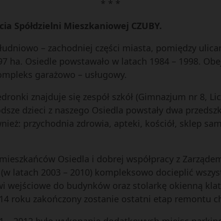
* * *
ecia Spółdzielni Mieszkaniowej CZUBY.
ołudniowo – zachodniej części miasta, pomiędzy ulica
,97 ha. Osiedle powstawało w latach 1984 – 1998. Ob
ompleks garażowo – usługowy.
iedronki znajduje się zespół szkół (Gimnazjum nr 8, L
sze dzieci z naszego Osiedla powstały dwa przedszko
ież: przychodnia zdrowia, apteki, kościół, sklep sa
 mieszkańców Osiedla i dobrej współpracy z Zarząde
e (w latach 2003 – 2010) kompleksowo docieplić wszys
i wejściowe do budynków oraz stolarkę okienną kla
14 roku zakończony zostanie ostatni etap remontu 