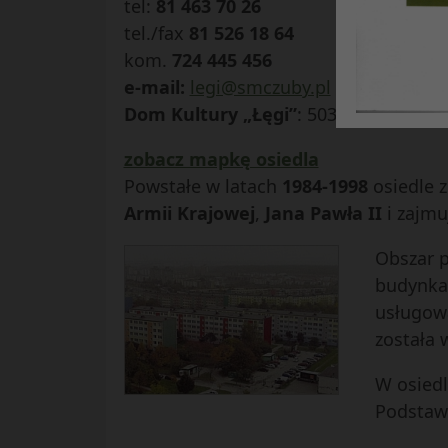
tel:
81 463 70 26
tel./fax
81 526 18 64
kom.
724 445 456
e-mail:
legi@smczuby.pl
Dom Kultury „Łęgi”
: 503 376 633
zobacz mapkę osiedla
Powstałe w latach
1984-1998
osiedle z
Armii Krajowej
,
Jana Pawła II
i zajmu
Obszar p
budynkam
usługowa
została 
W osied
Podstawo