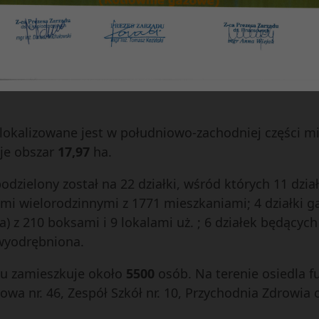
lokalizowane jest w południowo-zachodniej części m
je obszar
17,97
ha.
odzielony został na 22 działki, wśród których 11 dz
i wielorodzinnymi z 1771 mieszkaniami; 4 działki g
) z 210 boksami i 9 lokalami uż. ; 6 działek będących
wyodrębniona.
lu zamieszkuje około
5500
osób. Na terenie osiedla f
wa nr. 46, Zespół Szkół nr. 10, Przychodnia Zdrowia 