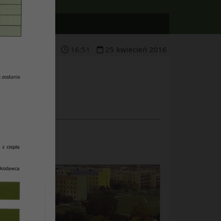
16
:
51
25
kwiecień
2016