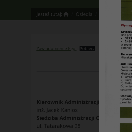
Jesteś tutaj:
Osiedla
Osiedle Łęgi
Zawiadomienie Łęgi
Pobierz
Kierownik Administracji Osiedla
:
inż. Jacek Kanios
Siedziba Administracji Osiedla
:
ul. Tatarakowa 28