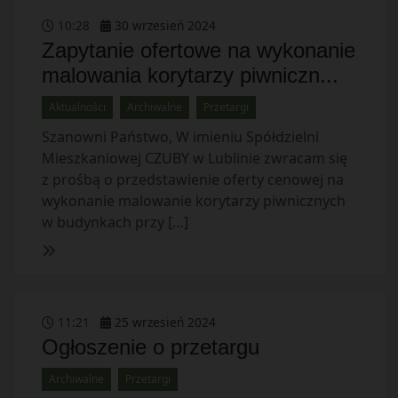
10
:
28
30
wrzesień
2024
Zapytanie ofertowe na wykonanie
malowania korytarzy piwniczn...
Aktualności
Archiwalne
Przetargi
Szanowni Państwo, W imieniu Spółdzielni
Mieszkaniowej CZUBY w Lublinie zwracam się
z prośbą o przedstawienie oferty cenowej na
wykonanie malowanie korytarzy piwnicznych
w budynkach przy […]
11
:
21
25
wrzesień
2024
Ogłoszenie o przetargu
Archiwalne
Przetargi