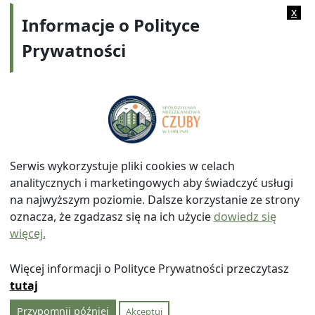
x
Informacje o Polityce
Prywatności
Adres:
ul. Watykańska 6, 20-538 Lublin
Telefon:
814641700
E-mail:
info@smczuby.pl
Serwis wykorzystuje pliki cookies w celach
analitycznych i marketingowych aby świadczyć usługi
na najwyższym poziomie. Dalsze korzystanie ze strony
oznacza, że zgadzasz się na ich użycie
dowiedz się
więcej.
© 2026
Spółdzielnia Mieszkaniowa "Czuby" w Lublinie
|
Polityka prywatności
|
|
Wróć na górę ↑
Więcej informacji o Polityce Prywatności przeczytasz
tutaj
Przypomnij później
Akceptuj