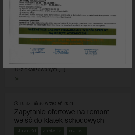
budynku mieszkalnym
wielorodzinn...
Archiwalne
Przetargi
Spółdzielnia Mieszkaniowa „CZUBY”ul.
Watykańska 6, 20-538 LUBLINogłasza przetarg
nieograniczony na wykonanie następujących
robót: Prace remontowe balkonów w budynku
mieszkalnym wielorodzinnym przy ul. Radości
10 zlokalizowanym […]
10
:
32
30
wrzesień
2024
Zapytanie ofertowe na remont
wejść do klatek schodowych
Aktualności
Archiwalne
Przetargi