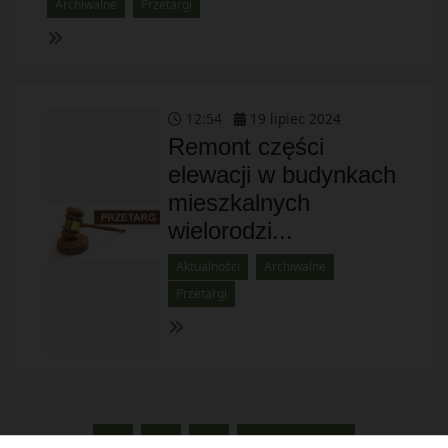
Archiwalne
Przetargi
12
:
54
19
lipiec
2024
Remont części
elewacji w budynkach
mieszkalnych
wielorodzi...
Aktualności
Archiwalne
Przetargi
2
3
8
NASTĘPNE »