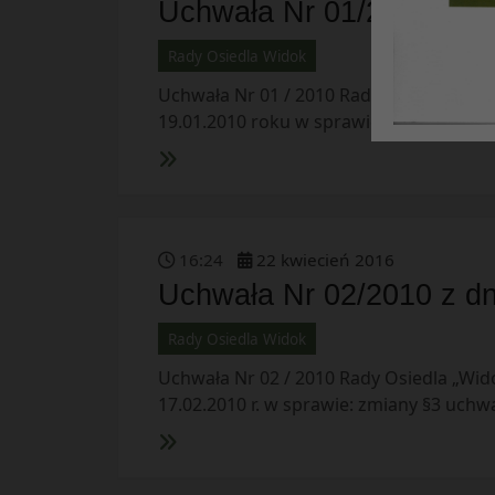
Uchwała Nr 01/2010 z dn
Rady Osiedla Widok
Uchwała Nr 01 / 2010 Rady Osiedla „Wido
19.01.2010 roku w sprawie: dofinansow
16
:
24
22
kwiecień
2016
Uchwała Nr 02/2010 z dn
Rady Osiedla Widok
Uchwała Nr 02 / 2010 Rady Osiedla „Wido
17.02.2010 r. w sprawie: zmiany §3 uchwa