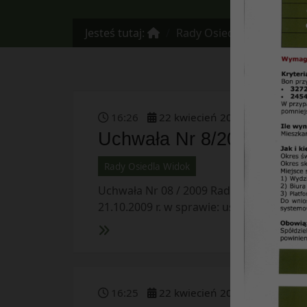
Jesteś tutaj:
Rady Osiedla Widok
16
:
26
22
kwiecień
2016
Uchwała Nr 8/2009 z dnia
Rady Osiedla Widok
Uchwała Nr 08 / 2009 Rady Osiedla „Wido
21.10.2009 r. w sprawie: ustalenia zasad
16
:
25
22
kwiecień
2016