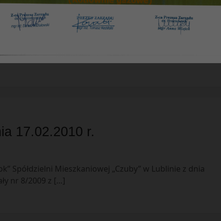
ia 19.01.2010 r.
k” Spółdzielni Mieszkaniowej „Czuby” w Lublinie z dnia
ania z funduszu społeczno-wychowawczego w 2010 […]
ia 17.02.2010 r.
k” Spółdzielni Mieszkaniowej „Czuby” w Lublinie z dnia
ły nr 8/2009 z […]