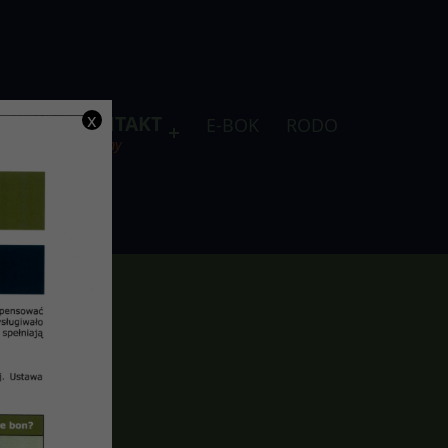
x
DLA
KONTAKT
E-BOK
RODO
je
telefony