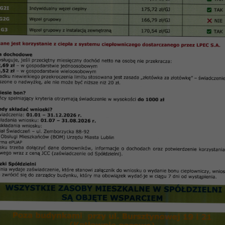
 21.10.2009 r.
k” Spółdzielni Mieszkaniowej „Czuby” w Lublinie z dnia
 finansowania i wysokości odpisu […]