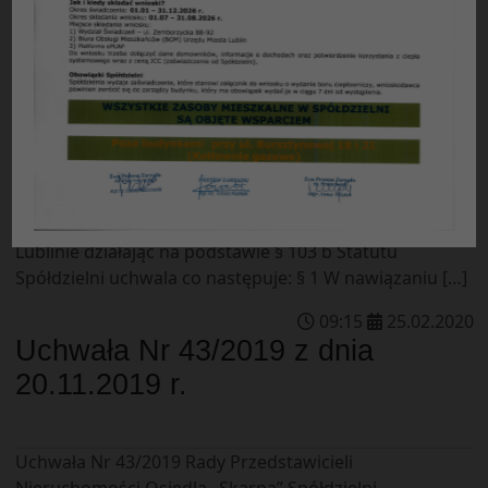
Uchwała Nr 45/2019 Rady Przedstawicieli
Nieruchomości Osiedla „Skarpa” Spółdzielni
Mieszkaniowej „Czuby” z dnia 20.11.2019 r. w sprawie:
zmiany stawki składnika opłat eksploatacyjnych –
„przebudowa instalacji gazowej” w budynku
Sympatyczna 2. Rada Przedstawicieli Nieruchomości
Osiedla „Skarpa” Spółdzielni Mieszkaniowej „Czuby” w
Lublinie działając na podstawie § 103 b Statutu
Spółdzielni uchwala co następuje: § 1 W nawiązaniu […]
09
:
15
25
.
02
.
2020
Uchwała Nr 43/2019 z dnia
20.11.2019 r.
Uchwała Nr 43/2019 Rady Przedstawicieli
Nieruchomości Osiedla „Skarpa” Spółdzielni