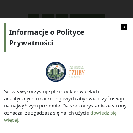
2
3
5
NASTĘPNE »
x
Informacje o Polityce
Prywatności
Adres:
ul. Watykańska 6, 20-538 Lublin
Telefon:
814641700
E-mail:
info@smczuby.pl
Serwis wykorzystuje pliki cookies w celach
analitycznych i marketingowych aby świadczyć usługi
na najwyższym poziomie. Dalsze korzystanie ze strony
oznacza, że zgadzasz się na ich użycie
dowiedz się
więcej.
© 2026
Spółdzielnia Mieszkaniowa "Czuby" w Lublinie
|
Polityka prywatności
|
|
Wróć na górę ↑