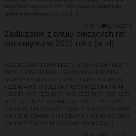
działalności gospodarczo- -finansowym Spółdzielni.
Spółdzielnią kierował Zarząd […]
19
:
15
27
.
04
.
2016
Zadłużenie z tytułu bieżących rat
normatywu w 2011 roku (w zł)
OSIEDLE I/2011 II/2011 III/2011 IV/2011 V/2011 VI/2011
VII/2011 VIII/2011 IX/2011 X/2011 XI/2011 XII/2011
SKARPA 5 138,46 5 726,02 4 960,11 4 033,21 4 465,20
4 228,43 4 695,79 3 323,04 3 763,06 4 122,94 4 378,44
4 253,85 16,72 16,72 16,72 16,72 16,72 16,72 16,72 16,72
16,72 16,72 16,72 16,72 RUTA 121 518,77 128 710,79
124 062,80 129 729,59 117 108,02 116 330,32 119 729,68
106 772,18 109 014,13 114 288,17 111 136,86 100 109,72
138 899,77 136 204,48 131 243,06 130 060,00 […]
19
:
13
27
.
04
.
2016