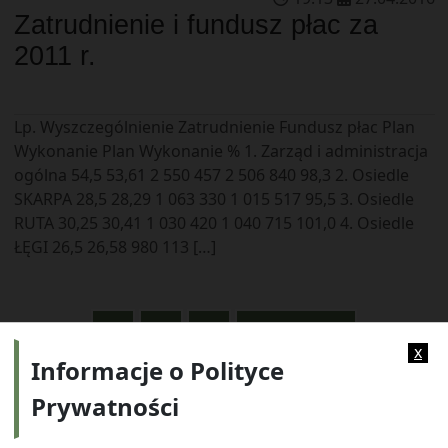
Zatrudnienie i fundusz płac za
2011 r.
Lp. Wyszczególnienie Zatrudnienie Fundusz płac Plan
Wykonanie Plan Wykonanie % 1. Zarząd i administracja
ogólna 54,5 53,61 2 550 457 2 506 840 98,3 2. Osiedle
SKARPA 28,5 28,29 1 063 330 1 015 517 95,5 3. Osiedle
RUTA 30,25 30,41 1 030 420 1 040 715 101,0 4. Osiedle
ŁĘGI 26,5 26,58 980 113 […]
2
3
4
NASTĘPNE »
x
Informacje o Polityce
Prywatności