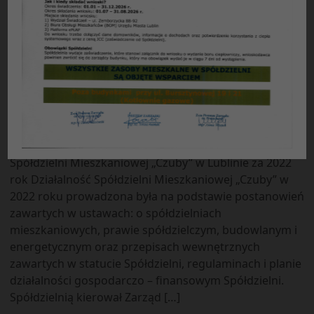
12
:
48
10
.
09
.
2024
Sprawozdanie z pracy Zarządu w
roku 2022
Sprawozdanie ( SKRÓT) z działalności Zarządu
Spółdzielni Mieszkaniowej „Czuby” w Lublinie za 2022
rok Działalność Spółdzielni Mieszkaniowej „Czuby” w
2022 roku prowadzona była na podstawie postanowień
zawartych w ustawach: o spółdzielniach
mieszkaniowych, prawie spółdzielczym, budowlanym i
energetycznym oraz przepisach wewnętrznych
zawartych w statucie Spółdzielni, regulaminach i planie
działalności gospodarczo – finansowym Spółdzielni.
Spółdzielnią kierował Zarząd […]