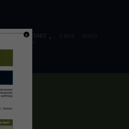
x
DLA
KONTAKT
E-BOK
RODO
je
telefony