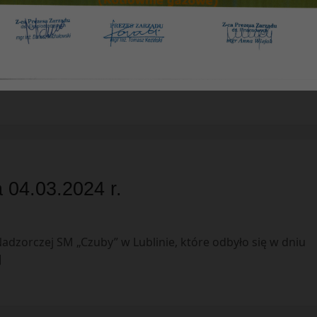
a 21.03.2024 r.
Nadzorczej SM „Czuby” w Lublinie, które odbyło się w dniu
a 04.03.2024 r.
adzorczej SM „Czuby” w Lublinie, które odbyło się w dniu
]