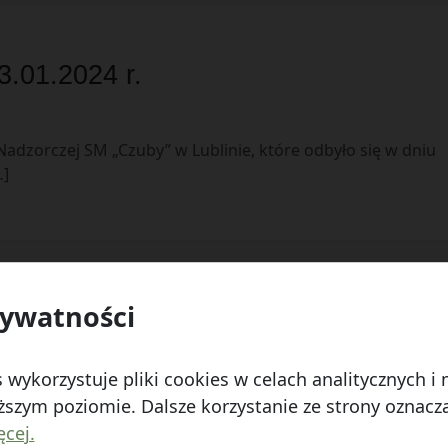
3.01.2024 r.
Nadzorczej SM „Czuby” w Lublinie, które odbyło się w dniu
…]
rywatności
 Watykańska 6, 20-538 Lublin
Telefon:
814641700
E
 wykorzystuje pliki cookies w celach analitycznych 
szym poziomie. Dalsze korzystanie ze strony oznacza,
ęcej.