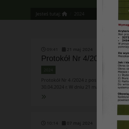
Jesteś tutaj:
2024
09
:
41
21
maj
2024
Protokół Nr 4/2024 z dni
2024
Protokół Nr 4 /2024 z posiedzenia Rady 
30.04.2024 r. W dniu 21 marca 2024 r. […]
10
:
14
07
maj
2024