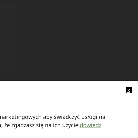
x
-mail:
info@smczuby.pl
i marketingowych aby świadczyć usługi na
 że zgadzasz się na ich użycie
dowiedz