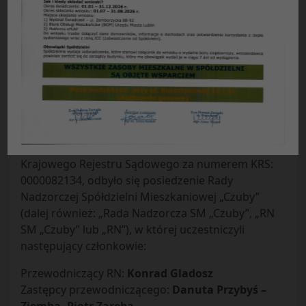
Protokół Nr 4 /2024
z posiedzenia Rady Nadzorczej SM „Czuby” w
Lublinie, które odbyło się
w dniu 30.04.2024 r.
W dniu 21 marca 2024 r. o godz. 17:30 w siedzibie
Spółdzielni Mieszkaniowej „Czuby” wpisanej do
Rejestru Przedsiębiorców prowadzonego przez
Sąd Rejonowy Lublin – Wschód w Lublinie z
siedzibą w Świdniku, VI Wydział Gospodarczy
Krajowego Rejestru Sądowego za numerem KRS:
0000082134, odbyło się posiedzenie Rady
Nadzorczej Spółdzielni Mieszkaniowej „Czuby”
(dalej również: „Rada Nadzorcza SM „Czuby”, „RN
SM „Czuby” lub „RN”), w której uczestniczyli
następujący członkowie:
Przewodniczący RN:
Konrad Gladosz
Zastępcy przewodniczącego:
Danuta Przybyś –