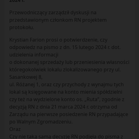
2024 r.
Przewodniczący zarządził dyskusji na
przedstawionym członkom RN projektem
protokołu.
Krystian Farion prosi o potwierdzenie, czy
odpowiedz na pismo z dn. 15 lutego 2024 r. dot.
udzielenia informacji
o dokonanej sprzedaży lub przeniesienia własności
któregokolwiek lokalu zlokalizowanego przy ul.
Sasankowej 8,
ul. Różanej 1, oraz czy przychody z wynajmu tych
lokal są księgowane na konto mienia spółdzielni
czy też na wydzielone konto os. „Ruta”, zgodnie z
decyzją RN z dnia 21 marca 2024 r. otrzyma od
Zarządu na pierwsze posiedzenie RN przypadające
po Walnym Zgromadzeniu.
Oraz
Czy nie taką samą decyzję RN podjęła do pisma z