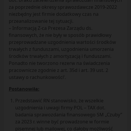
dot. braku zatwierdzenia sprawozdań finansowych
za poprzednie okresy sprawozdawcze 2019-2022
niezbędny jest firmie dodatkowy czas na
przeanalizowanie tej sytuacji.
– Informacją Z-ca Prezesa Zarządu ds.
finansowych, że nie były w sposób prawidłowy
przeprowadzane uzgodnienia wartości środków
trwałych z funduszami, uzgodnienia umorzenia
środków trwałych z amortyzacją i funduszami.
Ponadto nie tworzono rezerw na świadczenia
pracownicze zgodnie z art. 35d i art. 39 ust. 2
ustawy o rachunkowości’.
Postanowiła:
Przedstawić RN stanowisko, że wszelkie
uzgodnienia i uwagi firmy POL – TAX dot.
badania sprawozdania finansowego SM „Czuby”
za 2023 r. winne być prowadzone w formie
pisemnej lub mailowej, co dałoby możliwość