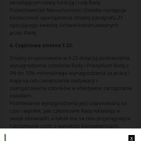
określającym nową funkcję i rolę Rady
Przedstawicieli Nieruchomości Osiedla następuje
konieczność sporządzenia zmiany paragrafu 21
opisującego kwestię Uchwał konstruowanych
przez Radę.
4. Częściowa zmiana § 23.
Zmiany proponowane w § 23 dotyczą podniesienia
wynagrodzenia członków Rady i Prezydium Rady z
5% do 10% minimalnego wynagrodzenia za pracę i
mają na celu zwiększenie motywacji i
zaangażowania członków w efektywne zarządzanie
osiedlem.
Podniesienie wynagrodzenia jest odpowiedzią na
czas i wysiłek, jaki członkowie Rady wkładają w
swoje obowiązki, a także ma na celu przyciągnięcie
i utrzymanie osób o wysokich kompetencjach.
Przewodniczący wskazał, że Komisja nadal pracuje
x