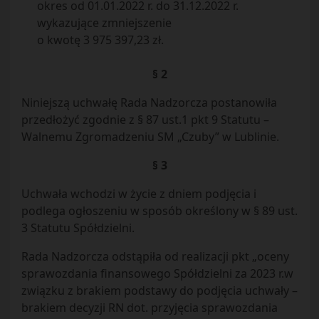
okres od 01.01.2022 r. do 31.12.2022 r.
wykazujące zmniejszenie
o kwotę 3 975 397,23 zł.
§ 2
Niniejszą uchwałę Rada Nadzorcza postanowiła
przedłożyć zgodnie z § 87 ust.1 pkt 9 Statutu –
Walnemu Zgromadzeniu SM „Czuby” w Lublinie.
§ 3
Uchwała wchodzi w życie z dniem podjęcia i
podlega ogłoszeniu w sposób określony w § 89 ust.
3 Statutu Spółdzielni.
Rada Nadzorcza odstąpiła od realizacji pkt „oceny
sprawozdania finansowego Spółdzielni za 2023 r.w
związku z brakiem podstawy do podjęcia uchwały –
brakiem decyzji RN dot. przyjęcia sprawozdania