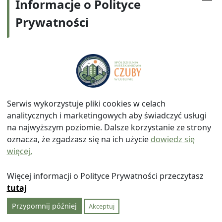
nad zmianami, są one poważne i wymagają
Informacje o Polityce
głębokiego przeanalizowania w kontekście wpływu
Prywatności
na inne postanowienia statutu
Przewodniczący RN zarządził dyskusje nad
przedstawionymi zmianami:
W toku dyskusji pojawiły się propozycje –
wnioski:
Serwis wykorzystuje pliki cookies w celach
Danuty Przybyś – Ziemby – by RN przekazywała
analitycznych i marketingowych aby świadczyć usługi
do zaopiniowania RPNO projekty zmian
na najwyższym poziomie. Dalsze korzystanie ze strony
wprowadzane do obowiązujących regulaminów,
oznacza, że zgadzasz się na ich użycie
dowiedz się
następnie zmieniła wniosek by jej wniosek dot.
więcej.
projektu uchwały w sprawie zmian Regulaminu
RPNO i zasad ich wynagradzania procedowany
Więcej informacji o Polityce Prywatności przeczytasz
przez RN.
tutaj
Wniosek nie został przyjęty do realizacji. Za jego
przyjęciem głosowało 6 członków RN, przeciw
Przypomnij później
Akceptuj
przyjęciu 7 członków.