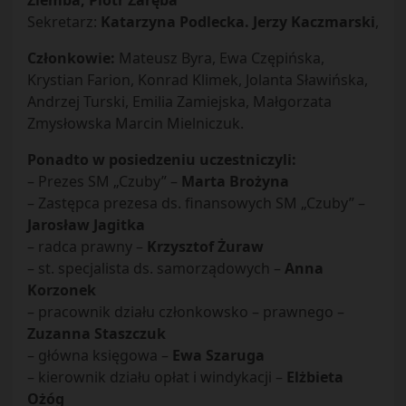
Ziemba, Piotr Zaręba
Sekretarz:
Katarzyna Podlecka. Jerzy Kaczmarski
,
Członkowie:
Mateusz Byra, Ewa Czępińska,
Krystian Farion, Konrad Klimek, Jolanta Sławińska,
Andrzej Turski, Emilia Zamiejska, Małgorzata
Zmysłowska Marcin Mielniczuk.
Ponadto w posiedzeniu uczestniczyli:
– Prezes SM „Czuby” –
Marta Brożyna
– Zastępca prezesa ds. finansowych SM „Czuby” –
Jarosław Jagitka
– radca prawny –
Krzysztof Żuraw
– st. specjalista ds. samorządowych –
Anna
Korzonek
– pracownik działu członkowsko – prawnego –
Zuzanna Staszczuk
– główna księgowa –
Ewa Szaruga
– kierownik działu opłat i windykacji –
Elżbieta
Ożóg