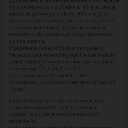
tygodniu biegła rewident przekazała informację, że
ma już wstępną opinie z badania, którą przekazał
ado działu prawnego. Podła też informację, że
istnieje możliwość odstąpienia od umowy. Prezes
zasugerowała badającej, by jednak zachować
kompromis, nie odstępować od badania i wydać
opinię z badania.
W przeciwnej sytuacji Spółdzielnia zostaje w
miejscu sprzed wyboru biegłego i będzie musiała
szukać kolejnej firmy do zbadania sprawozdania
finansowego SM „Czuby” za 2023 r.
Zaproponowała też firmie POL – TAK
zorganizowanie spotkania z udziałem Zarządu SM
„Czuby”.
Radzie Nadzorczej przedstawiła prośbę by w
przypadku zgody POL – TAX na spotkanie,
upoważniła do udziału w spotkaniu dwóch
członków RN.