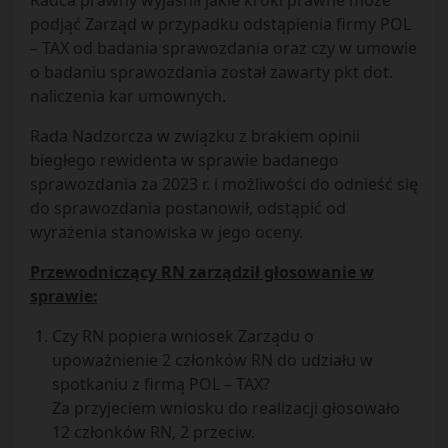
Radca prawny wyjaśnił jakie kroki prawne może
podjąć Zarząd w przypadku odstąpienia firmy POL
– TAX od badania sprawozdania oraz czy w umowie
o badaniu sprawozdania został zawarty pkt dot.
naliczenia kar umownych.
Rada Nadzorcza w związku z brakiem opinii
biegłego rewidenta w sprawie badanego
sprawozdania za 2023 r. i możliwości do odnieść się
do sprawozdania postanowił, odstąpić od
wyrażenia stanowiska w jego oceny.
Przewodniczący RN zarządził głosowanie w
sprawie:
Czy RN popiera wniosek Zarządu o
upoważnienie 2 członków RN do udziału w
spotkaniu z firmą POL – TAX?
Za przyjeciem wniosku do realizacji głosowało
12 członków RN, 2 przeciw.