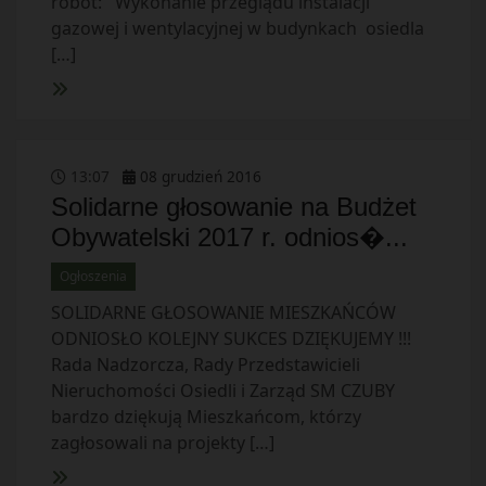
robót: Wykonanie przeglądu instalacji
gazowej i wentylacyjnej w budynkach osiedla
[…]
13
:
07
08
grudzień
2016
Solidarne głosowanie na Budżet
Obywatelski 2017 r. odnios�...
Ogłoszenia
SOLIDARNE GŁOSOWANIE MIESZKAŃCÓW
ODNIOSŁO KOLEJNY SUKCES DZIĘKUJEMY !!!
Rada Nadzorcza, Rady Przedstawicieli
Nieruchomości Osiedli i Zarząd SM CZUBY
bardzo dziękują Mieszkańcom, którzy
zagłosowali na projekty […]