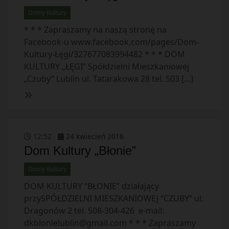
Domy Kultury
* * * Zapraszamy na naszą stronę na
Facebook-u www.facebook.com/pages/Dom-
Kultury-Łęgi/327677083994482 * * * DOM
KULTURY „ŁĘGI” Spółdzielni Mieszkaniowej
„Czuby” Lublin ul. Tatarakowa 28 tel. 503 […]
12
:
52
24
kwiecień
2016
Dom Kultury „Błonie”
Domy Kultury
DOM KULTURY “BŁONIE” działający
przySPÓŁDZIELNI MIESZKANIOWEJ “CZUBY” ul.
Dragonów 2 tel. 508-304-426 e-mail:
dkblonielublin@gmail.com
* * * Zapraszamy