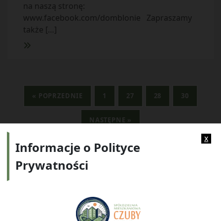
na naszą stronę:
www.facebook.com/domblonie Zapraszamy
także […]
« POPRZEDNIE
1
27
28
30
NASTĘPNE »
x
Informacje o Polityce
Prywatności