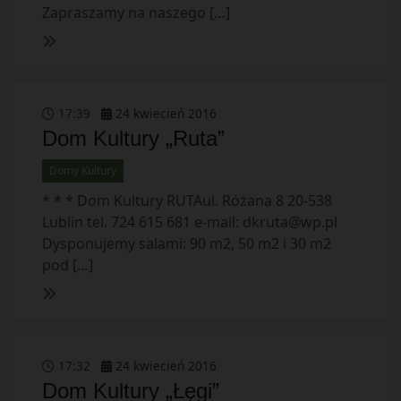
Zapraszamy na naszego […]
17
:
39
24
kwiecień
2016
Dom Kultury „Ruta”
Domy Kultury
* * * Dom Kultury RUTAul. Różana 8 20-538
Lublin tel. 724 615 681 e-mail:
dkruta@wp.pl
Dysponujemy salami: 90 m2, 50 m2 i 30 m2
pod […]
17
:
32
24
kwiecień
2016
Dom Kultury „Łęgi”