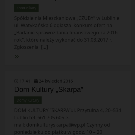
Komunikaty
Spółdzielnia Mieszkaniowa „CZUBY” w Lublinie
ul. Watykańska 6 ogłasza konkurs ofert na
„Badanie sprawozdania finansowego za 2016
rok”, które należy wykonać do 31.03.2017 r.
Zgłoszenia […]
17
:
41
24
kwiecień
2016
Dom Kultury „Skarpa”
Domy Kultury
DOM KULTURY “SKARPA”ul. Przytulna 4, 20–534
Lublin tel. 661 705 605 e-
mail:
domkulturyskarpa@wp.pl
Czynny od
poniedziałku do piątku w godz. 10 – 20