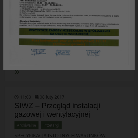
elektrycznej i instalacji ...
Archiwalne
Przetargi
SPECYFIKACJA ISTOTNYCH WARUNKÓW
ZAMÓWIENIA I. Nazwa i adres zamawiającego
Zamawiający: Spółdzielnia Mieszkaniowa
„Czuby”, ul. Watykańska 6, 20-538 Lublin. II.
Tryb udzielenia zamówienia Przetarg
nieograniczony. Przetarg […]
11
:
03
08
luty
2017
SIWZ – Przegląd instalacji
gazowej i wentylacyjnej
Archiwalne
Przetargi
SPECYFIKACJA ISTOTNYCH WARUNKÓW