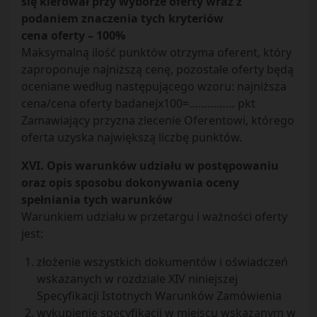
się kierował przy wyborze oferty wraz z
podaniem znaczenia tych kryteriów
cena oferty – 100%
Maksymalną ilość punktów otrzyma oferent, który
zaproponuje najniższą cenę, pozostałe oferty będą
oceniane według następującego wzoru: najniższa
cena/cena oferty badanejx100=…………… pkt
Zamawiający przyzna zlecenie Oferentowi, którego
oferta uzyska największą liczbę punktów.
XVI. Opis warunków udziału w postępowaniu
oraz opis sposobu dokonywania oceny
spełniania tych warunków
Warunkiem udziału w przetargu i ważności oferty
jest:
złożenie wszystkich dokumentów i oświadczeń
wskazanych w rozdziale XIV niniejszej
Specyfikacji Istotnych Warunków Zamówienia
wykupienie specyfikacji w miejscu wskazanym w