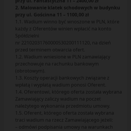
przy ul. Fantastyczna 11 – 2400,00 zł
2. Malowanie klatek schodowych w budynku
przy ul. Gościnna 11 – 1100,00 zł
1.1. Wadium winno być wnoszone w PLN, które
każdy z Oferentów winien wpłacić na konto
Spółdzielni
nr 22102031760000530200111120, na dzień
przed terminem otwarcia ofert.
1.2. Wadium wniesione w PLN zamawiający
przechowuje na rachunku bankowym
(obrotowym).
1.3. Koszty operacji bankowych związane z
wpłatą i wypłatą wadium ponosi Oferent.
1.4. Oferentowi, którego oferta została wybrana
Zamawiający zaliczy wadium na poczet
należytego wykonania przedmiotu umowy.
1.5. Oferent, którego oferta została wybrana
traci wadium na rzecz Zamawiającego jeżeli:
– odmówi podpisania umowy na warunkach