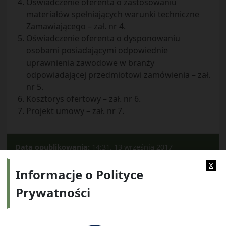
Oświadczenie oferenta o zastosowaniu
materiałów spełniających warunki techniczne
Zamawiającego – zał. nr 4.
Oświadczenie oferenta o dysponowaniu
osobami posiadającymi odpowiednie
uprawnienia zawodowe w branży
odpowiadającej przedmiotowi zamówienia – zał.
nr 5.
Kosztorys ofertowy – zał. nr 6.
Projekt umowy – zał. nr 7.
Data opublikowania:
14:31, 13 września 2017
Kategorie:
Archiwalne
Przetargi
x
Informacje o Polityce
Prywatności