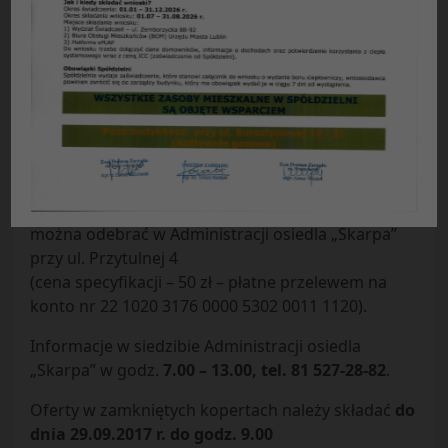
14
:
31
13
wrzesień
2017
Spółdzielnia Mieszkaniowa „Czuby”
ul. Watykańska 6, 20-538 Lublin
ogłasza przetarg nieograniczony
na malowanie klatek schodowych w osiedlu
Skarpa.
Specyfikację Istotnych Warunków Zamówienia
można odebrać w Administracji osiedla „Skarpa”
przy ul. Przytulnej 4
(cena specyfikacji – 50 zł – płatne przelewem na
konto nr 22 1020 3176 0000 5302 0011 1120).
Informacje w siedzibie Administracji osiedla
„Skarpa” w godz.
7.00 – 13.00, tel. 81 527-28-82
.
Oferty w zamkniętych kopertach należy składać
do
dnia 29.09.2017 r. do godz. 9.00