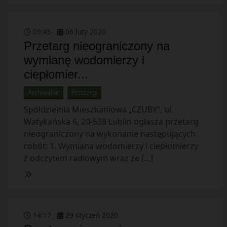
09
:
45
06
luty
2020
Przetarg nieograniczony na
wymianę wodomierzy i
ciepłomier...
Archiwalne
Przetargi
Spółdzielnia Mieszkaniowa „CZUBY”, ul.
Watykańska 6, 20-538 Lublin ogłasza przetarg
nieograniczony na wykonanie następujących
robót: 1. Wymiana wodomierzy i ciepłomierzy
z odczytem radiowym wraz ze […]
14
:
17
29
styczeń
2020