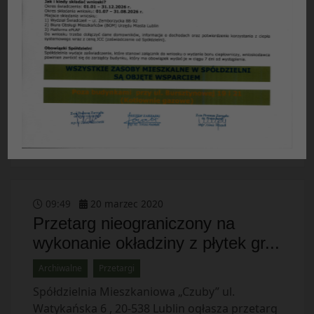
wykonanie okładziny z płytek gr...
Archiwalne
Przetargi
Spółdzielnia Mieszkaniowa „Czuby” ul.
Watykańska 6 , 20-538 Lublin ogłasza przetarg
nieograniczony na wykonanie okładziny z
płytek gres na schodach wewnętrznych klatek
schodowych w budynkach […]
09
:
49
20
marzec
2020
Przetarg nieograniczony na
wykonanie okładziny z płytek gr...
Archiwalne
Przetargi
Spółdzielnia Mieszkaniowa „Czuby” ul.
Watykańska 6 , 20-538 Lublin ogłasza przetarg