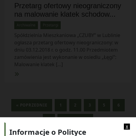
Przetarg ofertowy nieograniczony
na malowanie klatek schodow...
Archiwalne
Przetargi
Spółdzielnia Mieszkaniowa „CZUBY” w Lublinie
ogłasza przetarg ofertowy nieograniczony: w
dniu 03.12.2018 r. o godz. 11.00 Przedmiotem
zamówienia jest wykonanie w osiedlu „Łęgi”:
Malowanie klatek […]
« POPRZEDNIE
1
2
3
5
6
8
NASTĘPNE »
x
Informacje o Polityce