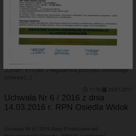
Uchwała Nr 7 / 2016 Rady Przedstawicieli
Nieruchomości Osiedla „WIDOK” Spółdzielni
Mieszkaniowej „CZUBY” w Lublinie z dnia 18.04.2016 r. w
sprawie: wprowadzenia do czynszu poz. sprzątanie
klatki schodowej w budynkach. Rada Przedstawicieli
Nieruchomości Osiedla „Widok”, działając na podstawie
§ 103 b ust. 13 Statutu Spółdzielni Mieszkaniowej
„CZUBY”, § 19 pkt. 2 Regulaminu porządku domowego
uchwala […]
11
:
36
24
.
07
.
2017
Uchwała Nr 6 / 2016 z dnia
14.03.2016 r. RPN Osiedla Widok
Uchwała Nr 6 / 2016 Rady Przedstawicieli
Nieruchomości Osiedla „WIDOK” Spółdzielni