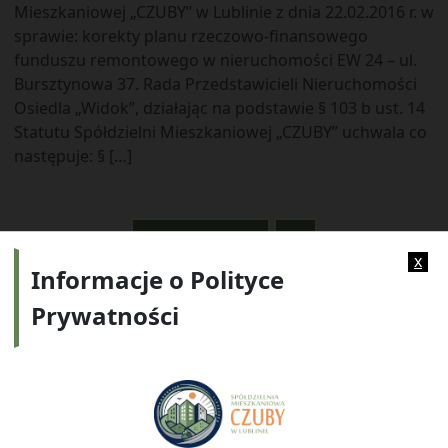
Mieszkaniowej „CZUBY” w Lublinie z dnia 22.02.2016 r. w
sprawie: korekty planu rzeczowo-finansowego
funduszu remontowego w nieruchomości EW 24 – ul.
Bursztynowa 37. Rada Przedstawicieli Nieruchomości
Osiedla „Widok”, działając na podstawie § 103 b ust. 14
Statutu Spółdzielni Mieszkaniowej „CZUBY” uchwala co
następuje: § […]
« POPRZEDNIE
1
x
Informacje o Polityce
Prywatności
Adres:
ul. Watykańska 6, 20-538 Lublin