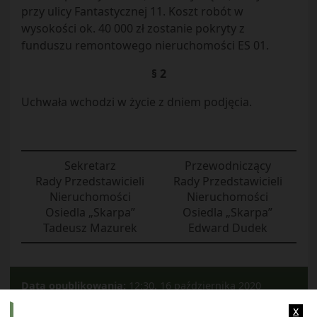
przy ulicy Fantastycznej 11. Koszt robót w
wysokości ok. 40 000 zł zostanie pokryty z
funduszu remontowego nieruchomości ES 01.
§ 2
Uchwała wchodzi w życie z dniem podjęcia.
Sekretarz
Przewodniczący
Rady Przedstawicieli
Rady Przedstawicieli
Nieruchomości
Nieruchomości
Osiedla „Skarpa”
Osiedla „Skarpa”
Tadeusz Mazurek
Edward Dudek
Data opublikowania:
12:30, 16 października 2020
Kategorie:
2020
x