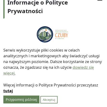
Informacje o Polityce
Prywatności
Adres:
ul. Watykańska 6, 20-538 Lublin
Telefon:
814641700
E-mail:
info@smczuby.pl
Serwis wykorzystuje pliki cookies w celach
analitycznych i marketingowych aby świadczyć usługi
na najwyższym poziomie. Dalsze korzystanie ze strony
oznacza, że zgadzasz się na ich użycie
dowiedz się
więcej.
© 2026
Spółdzielnia Mieszkaniowa "Czuby" w Lublinie
|
Polityka prywatności
|
|
Wróć na górę ↑
Więcej informacji o Polityce Prywatności przeczytasz
tutaj
Przypomnij później
Akceptuj