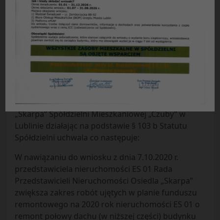
Uchwała Nr 29/2020
Rady Przedstawicieli Nieruchomości Osiedla
„Skarpa”
Spółdzielni Mieszkaniowej „Czuby”
z dnia 12.10.2020 r.
w sprawie:
korekty planu funduszu
remontowego na 2020 rok nieruchomości ES 01.
Rada Przedstawicieli Nieruchomości Osiedla
„Skarpa” Spółdzielni Mieszkaniowej „Czuby” w
Lublinie działając na podstawie § 103 b Statutu
Spółdzielni uchwala co następuje:
W nawiązaniu do wniosku z dnia 7.10.2020 r.
przedstawiciela nieruchomości ES 01 Rada
Przedstawicieli Nieruchomości Osiedla „Skarpa”
zwiększa zakres robót ujętych w planie funduszu
remontowego na 2020 rok nieruchomości ES 01 o
remont połowy dachu (w niższej części) budynku