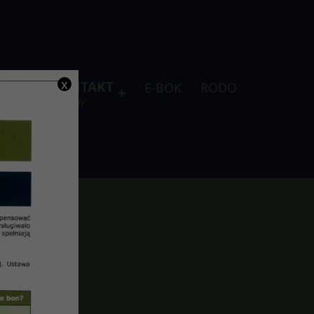
x
DLA
KONTAKT
E-BOK
RODO
je
telefony