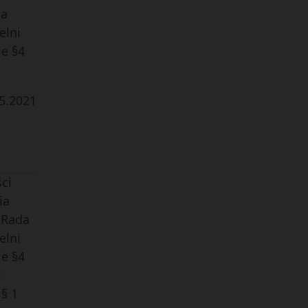
da
elni
ie §4
5
.
2021
ci
ia
 Rada
elni
ie §4
i
 § 1