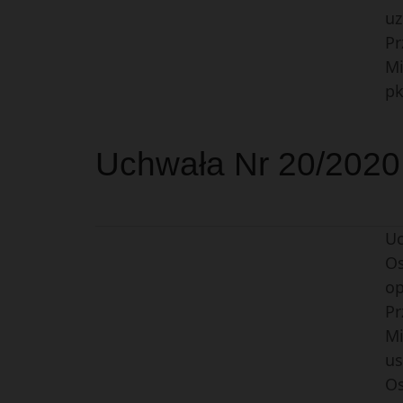
uz
Pr
Mi
pk
Uchwała Nr 20/2020 
Uc
Os
op
Pr
Mi
us
Os