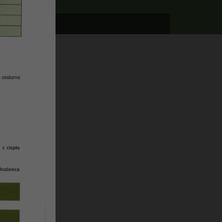
5
.
2021
ci
 planu
da
elni
e §4