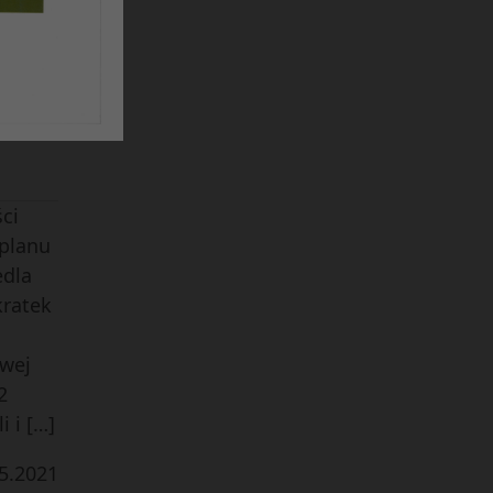
omości
5
.
2021
ci
 planu
edla
kratek
owej
2
 i […]
5
.
2021