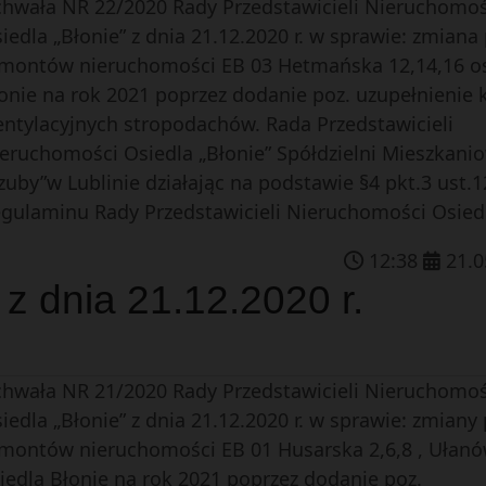
hwała NR 22/2020 Rady Przedstawicieli Nieruchomoś
iedla „Błonie” z dnia 21.12.2020 r. w sprawie: zmiana
montów nieruchomości EB 03 Hetmańska 12,14,16 os
onie na rok 2021 poprzez dodanie poz. uzupełnienie 
ntylacyjnych stropodachów. Rada Przedstawicieli
eruchomości Osiedla „Błonie” Spółdzielni Mieszkani
zuby”w Lublinie działając na podstawie §4 pkt.3 ust.1
gulaminu Rady Przedstawicieli Nieruchomości Osiedli
12
:
38
21
.
0
z dnia 21.12.2020 r.
hwała NR 21/2020 Rady Przedstawicieli Nieruchomoś
iedla „Błonie” z dnia 21.12.2020 r. w sprawie: zmiany
montów nieruchomości EB 01 Husarska 2,6,8 , Ułanó
iedla Błonie na rok 2021 poprzez dodanie poz.