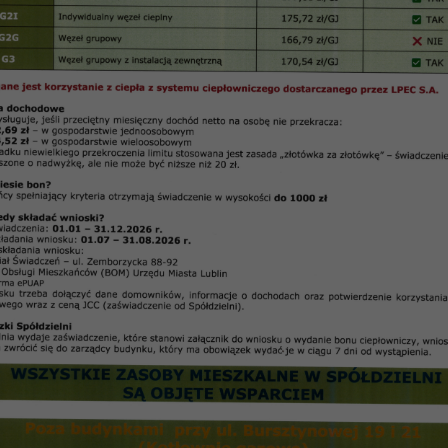
12
:
47
21
.
0
z dnia 21.12.2020 r.
hwała NR 25/2020 Rady Przedstawicieli Nieruchomoś
iedla „Błonie” z dnia 21.12.2020 r. w sprawie: zmiany
montów nieruchomości EB 10 Kawaleryjska 14,16,18
iedla Błonie na rok 2021 poprzez dodanie poz.
upełnienie kratek wentylacyjnych stropodachów. Ra
zedstawicieli Nieruchomości Osiedla „Błonie” Spółdzi
eszkaniowej „Czuby”w Lublinie działając na podstawi