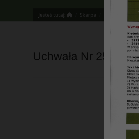
Jesteś tutaj:
Skarpa
2020
Uchwała Nr 25/2020 
Uc
Os
re
os
uz
Pr
Mi