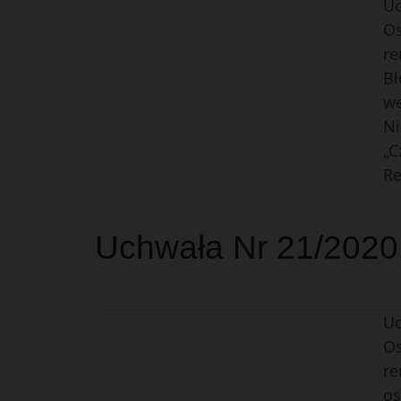
Uc
Os
re
Bł
we
Ni
„C
Re
Uchwała Nr 21/2020 
Uc
Os
re
os