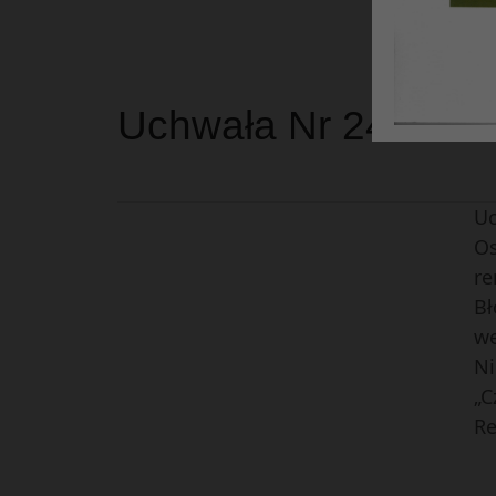
pk
Os
Uchwała Nr 24/2020 
Uc
Os
re
Bł
we
Ni
„C
Re