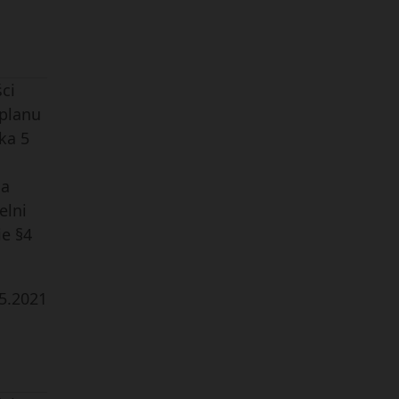
ci
 planu
ka 5
da
elni
ie §4
5
.
2021