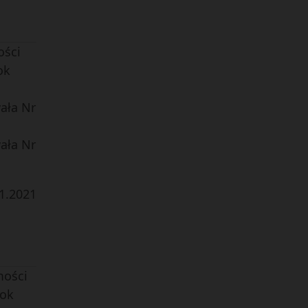
ości
ok
ała Nr
ała Nr
1
.
2021
mości
Rok