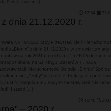
da Przedstawicieli […]
12
:
34
21
.
0
z dnia 21.12.2020 r.
hwała NR 19/2020 Rady Przedstawicieli Nieruchomoś
iedla „Błonie” z dnia 21.12.2020 r. w sprawie: zmiany
montów na rok 2021 nieruchomości EB 06 dodanie p
ntaż szlabanu na parkingu Szaserów 1 . Rada
zedstawicieli Nieruchomości Osiedla „Błonie” Spółdzi
eszkaniowej „Czuby” w Lublinie działając na podstaw
t.3 ust.12 Regulaminu Rady Przedstawicieli Nieruch
iedli i zasad […]
10
:
46
20
.
0
pa” – 2020 r.