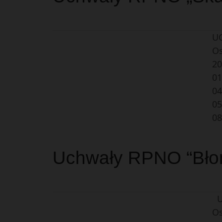
UC
Os
20
01
04
05
08
Uchwały RPNO “Błoni
UC
Os