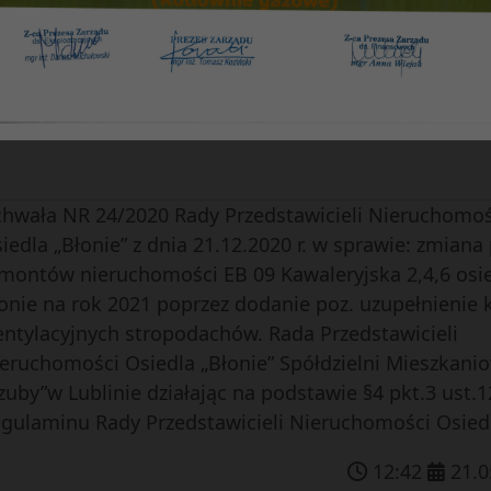
t.3 ust.12 Regulaminu Rady Przedstawicieli Nieruch
iedli i […]
12
:
45
21
.
0
z dnia 21.12.2020 r.
hwała NR 24/2020 Rady Przedstawicieli Nieruchomoś
iedla „Błonie” z dnia 21.12.2020 r. w sprawie: zmiana
montów nieruchomości EB 09 Kawaleryjska 2,4,6 osi
onie na rok 2021 poprzez dodanie poz. uzupełnienie 
ntylacyjnych stropodachów. Rada Przedstawicieli
eruchomości Osiedla „Błonie” Spółdzielni Mieszkani
zuby”w Lublinie działając na podstawie §4 pkt.3 ust.1
gulaminu Rady Przedstawicieli Nieruchomości Osiedli
12
:
42
21
.
0