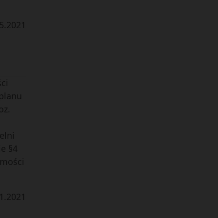
5
.
2021
ci
 planu
oz.
elni
ie §4
omości
1
.
2021