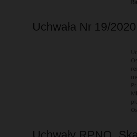
Ra
Uchwała Nr 19/2020 
Uc
Os
re
mo
Pr
Mi
pk
Os
Uchwały RPNO „Skar