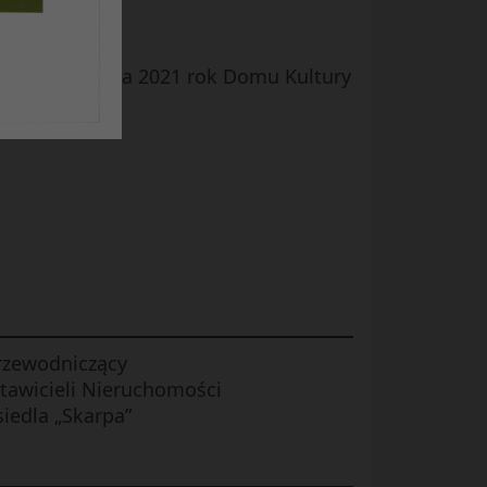
o-oświatowej na 2021 rok Domu Kultury
rzewodniczący
tawicieli Nieruchomości
iedla „Skarpa”