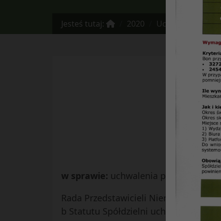
Jesteś tutaj:
2020
Uchwała Nr 20/20
R
w sprawie:
uchwalenia planu działaln
Rada Przedstawicieli Nieruchomości Os
b Statutu Spółdzielni uchwala co nast