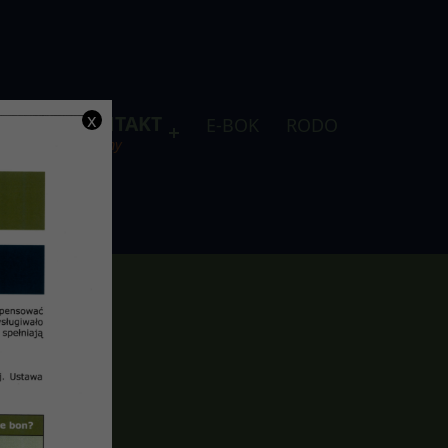
x
DLA
KONTAKT
E-BOK
RODO
je
telefony