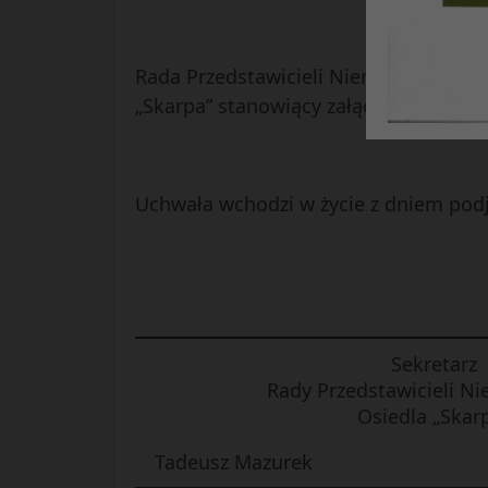
Rada Przedstawicieli Nieruchomości O
„Skarpa” stanowiący załącznik do ninie
Uchwała wchodzi w życie z dniem podj
Sekretarz
Rady Przedstawicieli N
Osiedla „Skar
Tadeusz Mazurek