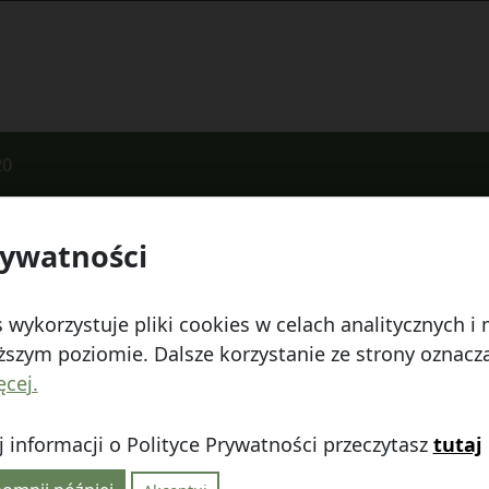
20
rywatności
 Watykańska 6, 20-538 Lublin
Telefon:
814641700
E
 wykorzystuje pliki cookies w celach analitycznych 
szym poziomie. Dalsze korzystanie ze strony oznacza,
ęcej.
 informacji o Polityce Prywatności przeczytasz
tutaj
linie
|
Polityka prywatności
|
|
Wróć na górę ↑