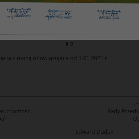
§ 1
siedla „Skarpa” uchwala plan działalności kulturaln
jszej uchwały.
§ 2
ęcia z mocą obowiązująca od 1.01.2021 r.
P
ieruchomości
Rady Przeds
pa”
Os
Edward Dudek