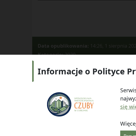
Data opublikowania:
14:26, 1 sierpnia 20
Kategorie:
2020
Informacje o Polityce P
Adres:
ul.
Serwis
najwyż
się wi
Więcej
© 2026
Spółdzielnia Mieszkaniowa "Czuby" w Lub