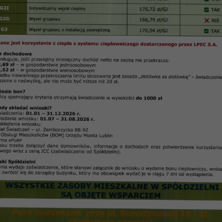
20 RPNO Skarpa z 29.07.2020 r.
Uchwała Nr 20 / 2020
ady Przedstawicieli Nieruchomości Osiedla „Skarp
Spółdzielni Mieszkaniowej „Czuby”
z dnia 29.07.2020 r.
ości kulturalno-oświatowej na 2021 rok
iedla „Skarpa” Spółdzielni Mieszkaniowej „Czuby” w L
ępuje: