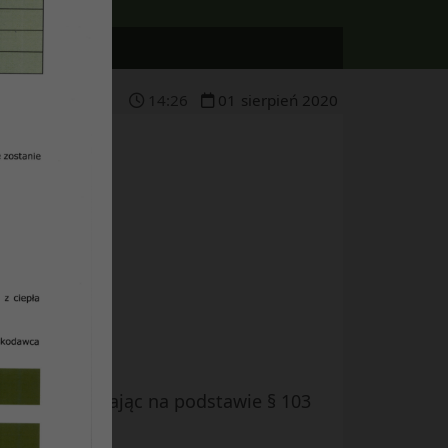
14
:
26
01
sierpień
2020
a”
ublinie działając na podstawie § 103