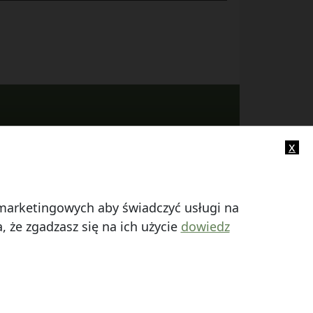
x
-mail:
info@smczuby.pl
i marketingowych aby świadczyć usługi na
 że zgadzasz się na ich użycie
dowiedz