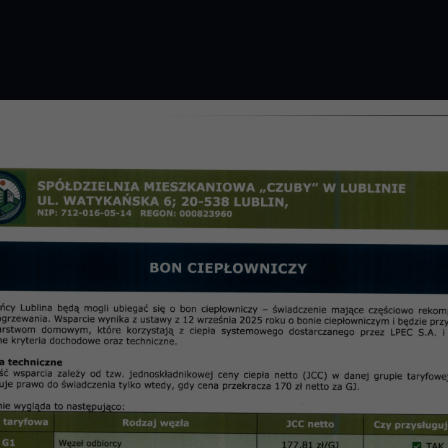
GROMADZENIE 2026 R.
PRZETARGI
OSIE
informac
edzeniu RN w dn. 7.11.2024 r