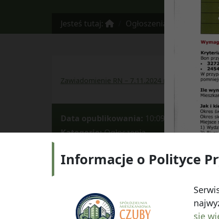
Jesteś tutaj:
Ogłoszenia
Zawiadomieni
Zawiadomienie RN – 7.11.2024 r. godz. 17
Pobi
Data opublikowania:
10:09, 30 październ
Kategorie:
Ogłoszenia
Informacje o Polityce P
Adres:
ul.
Serwis
najwyż
się wi