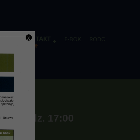
x
DLA
KONTAKT
E-BOK
RODO
je
telefony
. o godz. 17:00