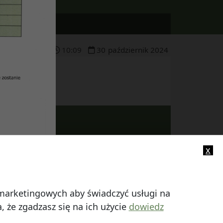
10
:
09
30
październik
2024
x
-mail:
info@smczuby.pl
i marketingowych aby świadczyć usługi na
 że zgadzasz się na ich użycie
dowiedz