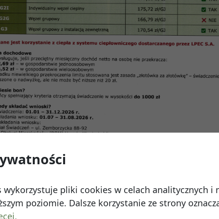
e o posiedzeniu RN w dn. 7.11.2024 r. o godz. 17:00
erz
ika 2024
rywatności
 Watykańska 6, 20-538 Lublin
Telefon:
814641700
E
 wykorzystuje pliki cookies w celach analitycznych 
szym poziomie. Dalsze korzystanie ze strony oznacza,
ęcej.