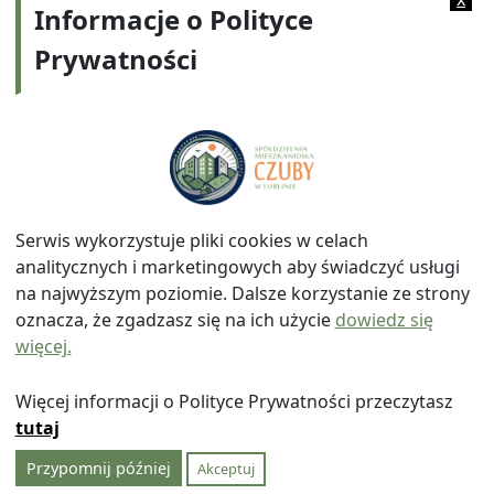
Informacje o Polityce
Prywatności
Adres:
ul. Watykańska 6, 20-538 Lublin
Telefon:
814641700
E-mail:
info@smczuby.pl
Serwis wykorzystuje pliki cookies w celach
analitycznych i marketingowych aby świadczyć usługi
na najwyższym poziomie. Dalsze korzystanie ze strony
oznacza, że zgadzasz się na ich użycie
dowiedz się
więcej.
© 2026
Spółdzielnia Mieszkaniowa "Czuby" w Lublinie
|
Polityka prywatności
|
|
Wróć na górę ↑
Więcej informacji o Polityce Prywatności przeczytasz
tutaj
Przypomnij później
Akceptuj