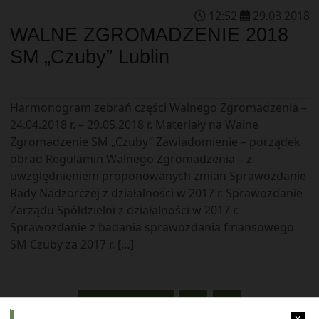
12
:
52
29
.
03
.
2018
WALNE ZGROMADZENIE 2018
SM „Czuby” Lublin
Harmonogram zebrań części Walnego Zgromadzenia –
24.04.2018 r. – 29.05.2018 r. Materiały na Walne
Zgromadzenie SM „Czuby” Zawiadomienie – porządek
obrad Regulamin Walnego Zgromadzenia – z
uwzględnieniem proponowanych zmian Sprawozdanie
Rady Nadzorczej z działalności w 2017 r. Sprawozdanie
Zarządu Spółdzielni z działalności w 2017 r.
Sprawozdanie z badania sprawozdania finansowego
SM Czuby za 2017 r. […]
« POPRZEDNIE
1
2
x