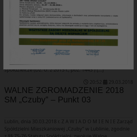
SM „Czuby” – Punkt 04
R E G U L A M I N WALNEGO ZGROMADZENIA
SPÓŁDZIELNI MIESZKANIOWEJ „CZUBY” W LUBLINIE § 1
Walne Zgromadzenie Spółdzielni Mieszkaniowej
„Czuby” w Lublinie, zwane dalej Walnym
Zgromadzeniem, działa na podstawie przepisów art. 36
– 42 ustawy z dnia 16 września 1982 r. – Prawo
spółdzielcze (Dz. U. z 2013 r., poz. 1443 ) […]
20
:
52
29
.
03
.
2018
WALNE ZGROMADZENIE 2018
SM „Czuby” – Punkt 03
Lublin, dnia 30.03.2018 r. Z A W I A D O M I E N I E Zarząd
Spółdzielni Mieszkaniowej „Czuby” w Lublinie, zgodnie
z §§ 75-76 Statutu Spółdzielni, zwołuje Walne