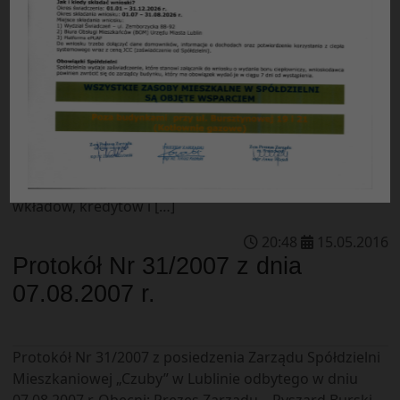
Protokół Nr 30/2007 z posiedzenia Zarządu Spółdzielni
Mieszkaniowej „Czuby” w Lublinie odbytego w dniu
31.07.2007 r. Obecni: Prezes Zarządu – Ryszard Burski
Zastępca Prezesa ds. eksploatacyjnych – Anna Urbanek
Członek Zarządu – Zastępca Prezesa – Andrzej Borówka
Główny Księgowy – Adam Ziółek Ponadto w
posiedzeniu uczestniczyli: 1. Kierownik działu rozliczeń
wkładów, kredytów i […]
20
:
48
15
.
05
.
2016
Protokół Nr 31/2007 z dnia
07.08.2007 r.
Protokół Nr 31/2007 z posiedzenia Zarządu Spółdzielni
Mieszkaniowej „Czuby” w Lublinie odbytego w dniu
07.08.2007 r. Obecni: Prezes Zarządu – Ryszard Burski