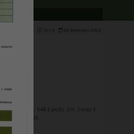
10
:
19
04
kwiecień
2023
ku.
z 2021 r., poz. 648 z poźn. Zm. ) oraz §
a co następuje: