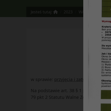
Jesteś tutaj:
2023
WALNE ZGROMADZENIE
w sprawie:
przyjęcia i zatwierdzenia 
Na podstawie art. 38 § 1 pkt 2 ustawy z
79 pkt 2 Statutu Walne Zgromadzenie 