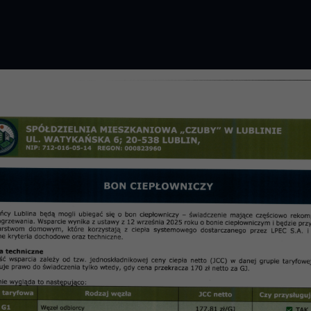
GROMADZENIE 2026 R.
PRZETARGI
OSIE
informac
 2023 SM „Czuby” – Materia