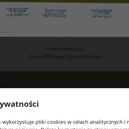
ie Rady Nadzorczej z działalności w 2022 roku.
§ 2
ęcia.
Przewodniczący
części Walnego Zgromadzenia
23
rywatności
 Watykańska 6, 20-538 Lublin
Telefon:
814641700
E
 wykorzystuje pliki cookies w celach analitycznych 