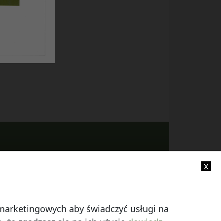
x
-mail:
info@smczuby.pl
i marketingowych aby świadczyć usługi na