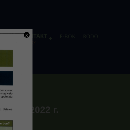
x
DLA
KONTAKT
E-BOK
RODO
je
telefony
ł 14-2022 r.