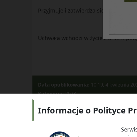
Przyjmuje i zatwierdza się sprawozdan
Uchwała wchodzi w życie z dniem podj
Data opublikowania:
10:19, 4 kwietnia 20
Kategorie:
2023
Informacje o Polityce P
Adres:
ul.
Serwis