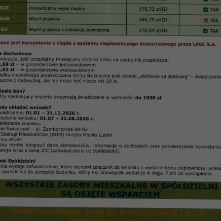
 2023 SM „Czuby” – Materiał 14-2022 r.
UCHWAŁA Nr /2023
Walnego Zgromadzenia
Spółdzielni Mieszkaniowej „Czuby” w Lublinie
z dnia……………. 2023 r.
sprawozdania Rady Nadzorczej z działalności w 2022 ro
 dnia 16 września 1982 r. – Prawo spółdzielcze (Dz. U. 
Spółdzielni Mieszkaniowej „Czuby” w Lublinie, uchwal
§ 1