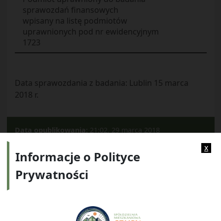
sprawozdań finansowych
wpisany na listę podmiotów
uprawnionych pod nr ewidencyjnym
1723
Data sprawozdania z badania: Lublin 15 marca
2018 r.
Data opublikowania:
21:02, 29 marca 2018
Kategorie:
2018
x
Informacje o Polityce
Prywatności