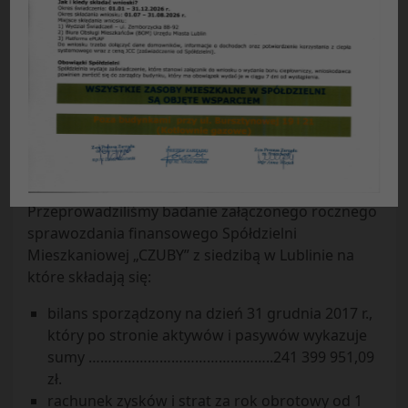
SPRAWOZDANIE NIEZALEŻNEGO BIEGŁEGO
REWIDENTA
Z BADANIA ROCZNEGO SPRAWOZDANIA
FINANSOWEGO
Dla Rady Nadzorczej i Członków Spółdzielni
Mieszkaniowej „CZUBY” z siedzibą w Lublinie
Sprawozdanie z badania rocznego sprawozdania
finansowego
Przeprowadziliśmy badanie załączonego rocznego
sprawozdania finansowego Spółdzielni
Mieszkaniowej „CZUBY” z siedzibą w Lublinie na
które składają się:
bilans sporządzony na dzień 31 grudnia 2017 r.,
który po stronie aktywów i pasywów wykazuje
sumy ………………………………………..241 399 951,09
zł.
rachunek zysków i strat za rok obrotowy od 1