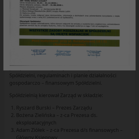
Sprawozdanie
z działalności Zarządu Spółdzielni
Mieszkaniowej „Czuby” w Lublinie za 2017 rok
Działalność Spółdzielni Mieszkaniowej „Czuby” w
2017 roku prowadzona była w oparciu o
postanowienia zawarte w ustawach: o
spółdzielniach mieszkaniowych, prawie
spółdzielczym, budowlanym i energetycznym oraz
przepisach wewnętrznych zawartych w statucie
Spółdzielni, regulaminach i planie działalności
gospodarczo – finansowym Spółdzielni.
Spółdzielnią kierował Zarząd w składzie:
Ryszard Burski – Prezes Zarządu
Bożena Zielińska – z-ca Prezesa ds.
eksploatacyjnych
Adam Ziółek – z-ca Prezesa d/s finansowych –
Główny Księgowy