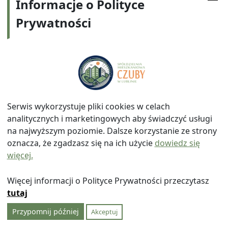
Informacje o Polityce
Przegląd instalacji gazowo-wentylacyjnej we
wszystkich budynkach osiedla.
Prywatności
Mienie Spółdzielni
Zasoby (nieruchomości niemieszkaniowe):
liczba lokali użytkowych – 44 szt.
2
powierzchnia lokali użytkowych – 4.849,94 m
2
powierzchnia dzierżawy terenu – 25.139,09 m
Serwis wykorzystuje pliki cookies w celach
analitycznych i marketingowych aby świadczyć usługi
W 2017 roku w budynkach i na terenie
na najwyższym poziomie. Dalsze korzystanie ze strony
stanowiących mienie Spółdzielni wykonano
oznacza, że zgadzasz się na ich użycie
dowiedz się
poniższe prace remontowe i konserwacyjne o
więcej.
łącznej wartości 633.328 zł:
Więcej informacji o Polityce Prywatności przeczytasz
Remont nawierzchni ulic, placów, chodników i
tutaj
placów w osiedlach Skarpa, Ruta, Łęgi i Widok,
w tym remont miejsc postojowych w Osiedlu
Przypomnij później
Akceptuj
Skarpa przy ul. Gościnnej;