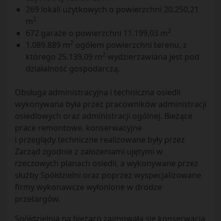
269 lokali użytkowych o powierzchni 20.250,21
2
m
2
672 garaże o powierzchni 11.199,03 m
2
1.089.889 m
ogółem powierzchni terenu, z
2
którego 25.139,09 m
wydzierżawiana jest pod
działalność gospodarczą.
Obsługa administracyjna i techniczna osiedli
wykonywana była przez pracowników administracji
osiedlowych oraz administracji ogólnej. Bieżące
prace remontowe, konserwacyjne
i przeglądy techniczne realizowane były przez
Zarząd zgodnie z założeniami ujętymi w
rzeczowych planach osiedli, a wykonywane przez
służby Spółdzielni oraz poprzez wyspecjalizowane
firmy wykonawcze wyłonione w drodze
przetargów.
Spółdzielnia na bieżąco zajmowała się konserwacją