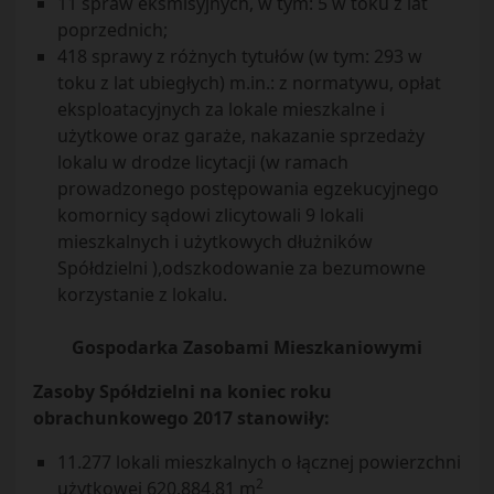
11 spraw eksmisyjnych, w tym: 5 w toku z lat
poprzednich;
418 sprawy z różnych tytułów (w tym: 293 w
toku z lat ubiegłych) m.in.: z normatywu, opłat
eksploatacyjnych za lokale mieszkalne i
użytkowe oraz garaże, nakazanie sprzedaży
lokalu w drodze licytacji (w ramach
prowadzonego postępowania egzekucyjnego
komornicy sądowi zlicytowali 9 lokali
mieszkalnych i użytkowych dłużników
Spółdzielni ),odszkodowanie za bezumowne
korzystanie z lokalu.
Gospodarka Zasobami Mieszkaniowymi
Zasoby Spółdzielni na koniec roku
obrachunkowego 2017 stanowiły:
11.277 lokali mieszkalnych o łącznej powierzchni
2
użytkowej 620.884,81 m