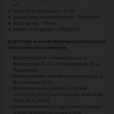
2
m
liczba lokali użytkowych – 41 szt.
2
powierzchnia lokali użytkowych – 3.656,50 m
liczba garaży – 190 szt.
2
powierzchnia garaży – 3.098,50 m
W 2017 roku w osiedlu wykonano poniższe prace
remontowe i konserwacyjne:
Malowanie klatek schodowych przy ul.
Bursztynowej 24, 32, ul. Szmaragdowej 16, ul.
Topazowej 6;
Malowanie ścian i sufitów wiatrołapów przy ul.
Bursztynowej 24, 32;
Malowanie elewacji (likwidacja glonów i
zabrudzeń) przy ul. Szmaragdowej 16 (kl. II-III),
36 (kl. I-II, kl. IV-VII).
Wymianę nawierzchni ciągu pieszo-jezdnego z
trylinki na kostkę betonową przy ul.