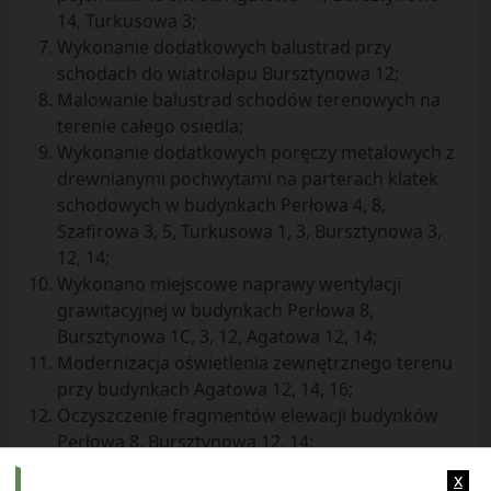
14, Turkusowa 3;
Wykonanie dodatkowych balustrad przy
schodach do wiatrołapu Bursztynowa 12;
Malowanie balustrad schodów terenowych na
terenie całego osiedla;
Wykonanie dodatkowych poręczy metalowych z
drewnianymi pochwytami na parterach klatek
schodowych w budynkach Perłowa 4, 8,
Szafirowa 3, 5, Turkusowa 1, 3, Bursztynowa 3,
12, 14;
Wykonano miejscowe naprawy wentylacji
grawitacyjnej w budynkach Perłowa 8,
Bursztynowa 1C, 3, 12, Agatowa 12, 14;
Modernizacja oświetlenia zewnętrznego terenu
przy budynkach Agatowa 12, 14, 16;
Oczyszczenie fragmentów elewacji budynków
Perłowa 8, Bursztynowa 12, 14;
Koszenie terenów zieleni;
x