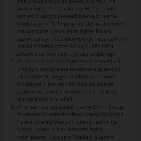
lokatorskie prawo do lokalu, w tym: 31 na
skutek wykluczenia członka. Wobec osób
zamieszkujących prowadzone są działania
windykacyjne. W 17 przypadkach orzeczone są
prawomocne wyroki eksmisyjne. Dalsza
egzekucja wyroków eksmisyjnych uzależniona
jest od złożenia przez Gminę Lublin ofert
zawarcia umowy najmu lokalu socjalnego.
W roku sprawozdawczym zawarte zostały 3
umowy o spółdzielcze lokatorskie prawo do
lokalu mieszkalnego z osobami ponownie
przyjętymi w poczet członków po spłacie
zadłużenia, w tym 1 umowa w celu dalszej
realizacji zamiany lokali.
W ramach swojej działalności w 2017 r. Sekcja
członkowsko-mieszkaniowa współpracowała:
* z wieloma instytucjami zewnętrznymi np.:
sądami, kancelariami komorniczymi,
notarialnymi, Urzędem Miasta i Urzędem