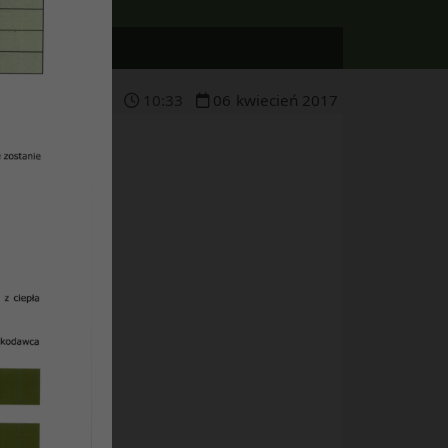
10
:
33
06
kwiecień
2017