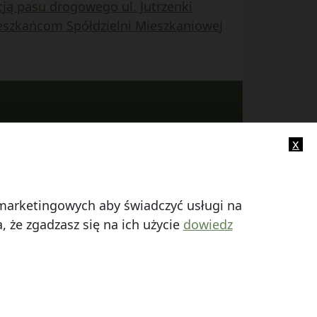
ją pasu drogowego ul. Jutrzenki
eszkańcom Spółdzielni Mieszkaniowej
x
-mail:
info@smczuby.pl
i marketingowych aby świadczyć usługi na
 że zgadzasz się na ich użycie
dowiedz