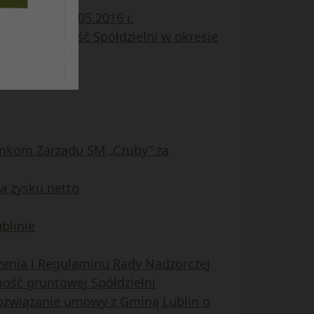
16 r. do 31.05.2016 r.
cej działalność Spółdzielni w okresie
onkom Zarządu SM „Czuby” za
a zysku netto
blinie
enia i Regulaminu Rady Nadzorczej
ość gruntowej Spółdzielni
rozwiązanie umowy z Gminą Lublin o