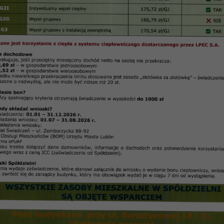
ENIE 2017 SM „Czuby” Lublin
gromadzenia – 26.04.2017 r. – 31.05.2017 r.
Materiały na Walne Zgromadzenie SM „Czuby”
– z uwzględnieniem proponowanych zmian
ałalności w 2016 r.
działalności w 2016 r.
ie sprawozdania finansowego za 2016 r.
rawozdanie finansowe za 2016 r.)
owanych zmian
względnieniem proponowanych zmian