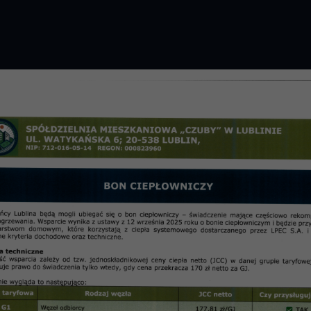
GROMADZENIE 2026 R.
PRZETARGI
OSIE
informac
E 2017 SM „Czuby” Lublin