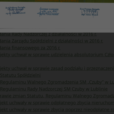
głoszonych na Walnym Zgromadzeniu w dniach 27.04.20
lustracji ustawowej w SM „Czuby” w Lublinie obejmują
dania Rady Nadzorczej z działalności w 2016 r.
ania Zarządu Spółdzielni z działalności w 2016 r.
dania finansowego za 2016 r.
ojekty uchwał w sprawie udzielenia absolutorium Czł
jekty uchwał w sprawie zasad podziału i przeznaczeni
Statutu Spółdzielni
n Regulaminu Walnego Zgromadzenia SM „Czuby” w Lu
 Regulaminu Rady Nadzorczej SM Czuby w Lublinie
prawie zmian Statutu, Regulaminu Walnego Zgromadz
ojekt uchwały w sprawie odpłatnego zbycia nieruchom
jekt uchwały w sprawie zbycia poprzez nieodpłatne 