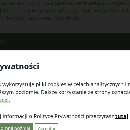
yste, nieruchomości Spółdzielni w związku z regulac
ojekt uchwały w sprawie udostępnienia wszystkim mi
społecznych na mieniu Spółdzielni
17
rywatności
 Watykańska 6, 20-538 Lublin
Telefon:
814641700
E
 wykorzystuje pliki cookies w celach analitycznych 
szym poziomie. Dalsze korzystanie ze strony oznacza,
ęcej.
 informacji o Polityce Prywatności przeczytasz
tutaj
linie
|
Polityka prywatności
|
|
Wróć na górę ↑
omnij później
Akceptuj