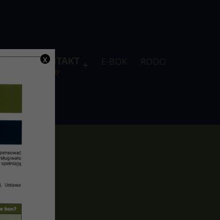
x
DLA
KONTAKT
E-BOK
RODO
je
telefony