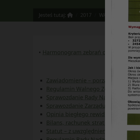
Jesteś tutaj:
2017
WALNE ZGROMADZ
•
Harmonogram zebrań części Walnego Z
Zawiadomienie – porządek obrad
Regulamin Walnego Zgromadzenia 
Sprawozdanie Rady Nadzorczej z dzi
Sprawozdanie Zarządu Spółdzielni z 
Opinia biegłego rewidenta w spraw
Bilans, rachunek strat i zysków (Sp
Statut – z uwzględnieniem propon
Regulamin Rady Nadzorczej – z u