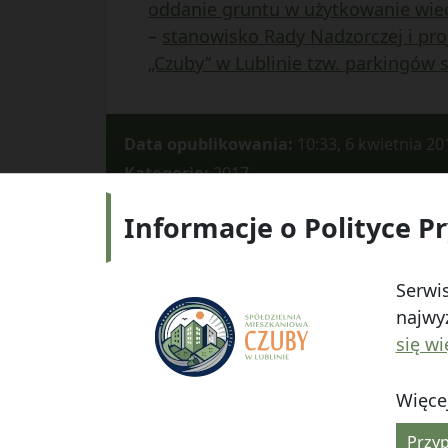
oddanie gruntu w użytkowanie wiecz
–
stanowisko Rady Nadzorczej i pr
„Czuby” w Lublinie tzw. parkingów 
Data opublikowania:
10:33, 6 kwietnia 20
Kategorie:
2017
Informacje o Polityce P
Adres:
ul.
Serwis
najwyż
się wi
Więcej
© 2026
Spółdzielnia Mieszkaniowa "Czuby" w Lub
Przyp