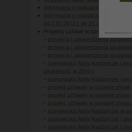
Informacja o realizacji wniosków z
Informacja o realizacji wniosków z 
od 1.01.2012 r. do 31.12.2014 r.
Projekty uchwał w sprawach:
–
przyjęcia i zatwierdzenia sprawoz
–
przyjęcia i zatwierdzenia sprawozd
–
przyjęcia i zatwierdzenia sprawoz
–
stanowisko Rady Nadzorczej i pr
działalność w 2016 r.
–
stanowisko Rady Nadzorczej i pro
–
projekt uchwały w sprawie zmian 
–
projekt uchwały w sprawie zmia
–
projekt uchwały w sprawie zmian
–
stanowisko Rady Nadzorczej w s
–
stanowisko Rady Nadzorczej i pr
–
stanowisko Rady Nadzorczej i pro