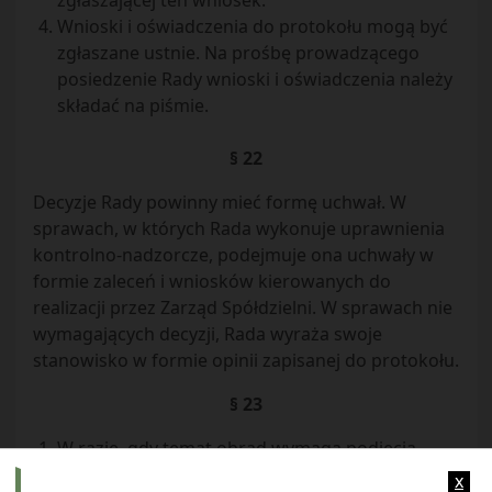
zgłaszającej ten wniosek.
Wnioski i oświadczenia do protokołu mogą być
zgłaszane ustnie. Na prośbę prowadzącego
posiedzenie Rady wnioski i oświadczenia należy
składać na piśmie.
§ 22
Decyzje Rady powinny mieć formę uchwał. W
sprawach, w których Rada wykonuje uprawnienia
kontrolno-nadzorcze, podejmuje ona uchwały w
formie zaleceń i wniosków kierowanych do
realizacji przez Zarząd Spółdzielni. W sprawach nie
wymagających decyzji, Rada wyraża swoje
stanowisko w formie opinii zapisanej do protokołu.
§ 23
W razie, gdy temat obrad wymaga podjęcia
uchwały, przewodniczący posiedzenia poddaje
x