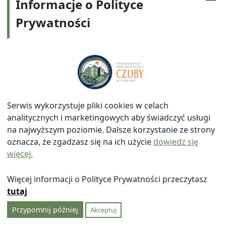
Informacje o Polityce
zgłoszone wnioski pod głosowanie.
Wnioski najdalej idące powinny być głosowane
Prywatności
w pierwszej kolejności.
Wnioski w sprawach formalnych głosowane są
poza kolejnością.
Członek Rady nie uczestniczy w głosowaniu nad
uchwałą w sprawie osobiście go dotyczącej.
Głosowanie odbywa się jawnie, o ile przepisy
ustawy lub Statutu nie stanowią inaczej. Na
Serwis wykorzystuje pliki cookies w celach
wniosek członka, Rada Nadzorcza może
analitycznych i marketingowych aby świadczyć usługi
postanowić o przeprowadzeniu głosowania
na najwyższym poziomie. Dalsze korzystanie ze strony
tajnego.
oznacza, że zgadzasz się na ich użycie
dowiedz się
Wybory i odwołanie Członków Zarządu
więcej.
odbywają się w głosowaniu tajnym, na
podstawie zasad określonych w Regulaminie
Więcej informacji o Polityce Prywatności przeczytasz
wyboru i w Regulaminie odwoływania członków
tutaj
Zarządu SM Czuby” w Lublinie uchwalonych
przez Radę Nadzorczą.
Przypomnij później
Akceptuj