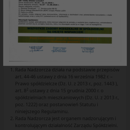
Proponowane zmiany zostały naniesione
pogrubioną czcionką
Regulamin
Rady Nadzorczej
Spółdzielni Mieszkaniowej „Czuby” w Lublinie
I. POSTANOWIENIA OGÓLNE
§ 1
Rada Nadzorcza działa na podstawie przepisów
art. 44-46 ustawy z dnia 16 września 1982 r. –
Prawo spółdzielcze (Dz. U. z 2013 r., poz. 1443 ),
2
art. 8
ustawy z dnia 15 grudnia 2000 r. o
spółdzielniach mieszkaniowych (Dz. U. z 2013 r.,
poz. 1222) oraz postanowień Statutu i
niniejszego Regulaminu.
Rada Nadzorcza jest organem nadzorującym i
kontrolującym działalność Zarządu Spółdzielni.