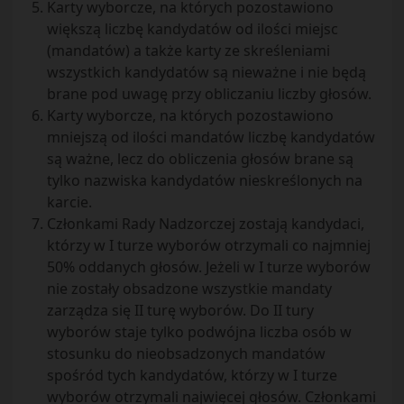
Karty wyborcze, na których pozostawiono
większą liczbę kandydatów od ilości miejsc
(mandatów) a także karty ze skreśleniami
wszystkich kandydatów są nieważne i nie będą
brane pod uwagę przy obliczaniu liczby głosów.
Karty wyborcze, na których pozostawiono
mniejszą od ilości mandatów liczbę kandydatów
są ważne, lecz do obliczenia głosów brane są
tylko nazwiska kandydatów nieskreślonych na
karcie.
Członkami Rady Nadzorczej zostają kandydaci,
którzy w I turze wyborów otrzymali co najmniej
50% oddanych głosów. Jeżeli w I turze wyborów
nie zostały obsadzone wszystkie mandaty
zarządza się II turę wyborów. Do II tury
wyborów staje tylko podwójna liczba osób w
stosunku do nieobsadzonych mandatów
spośród tych kandydatów, którzy w I turze
wyborów otrzymali najwięcej głosów. Członkami