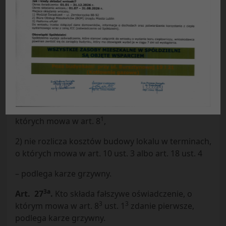
Przepisy karne
2
Art. 27
.
(utracił moc).
3
Art. 27
.
Kto, będąc członkiem zarządu spółdzielni
mieszkaniowej, pełnomocnikiem, albo
likwidatorem, wbrew obowiązkowi dopuszcza do
tego, że spółdzielnia:
1) nie udostępnia członkowi spółdzielni
mieszkaniowej odpisów oraz kopii dokumentów, o
1
których mowa w art. 8
,
2) nie rozlicza kosztów budowy lokalu w terminach,
o których mowa w art. 10 ust. 3 albo art. 18 ust. 4
– podlega karze grzywny.
3a
Art. 27
.
Kto składa fałszywe oświadczenie, o
3
3
którym mowa w art. 8
ust. 1
zdanie pierwsze,
podlega karze grzywny.