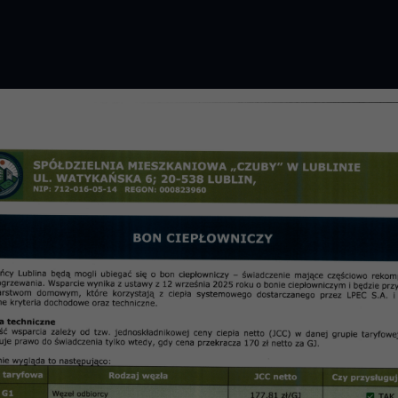
GROMADZENIE 2026 R.
PRZETARGI
OSIE
informac
ogólne