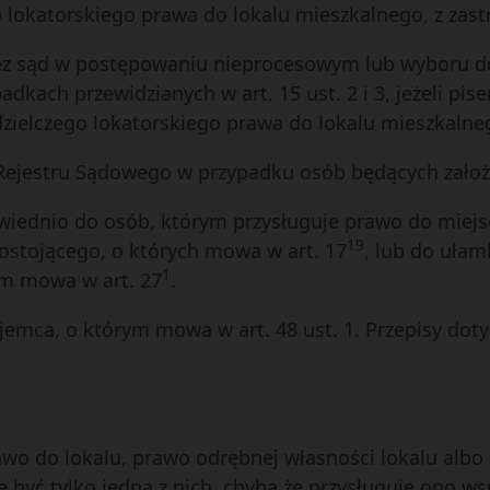
lokatorskiego prawa do lokalu mieszkalnego, z zast
ez sąd w postępowaniu nieprocesowym lub wyboru do
padkach przewidzianych w art. 15 ust. 2 i 3, jeżeli p
ielczego lokatorskiego prawa do lokalu mieszkalnego
 Rejestru Sądowego w przypadku osób będących założy
dpowiednio do osób, którym przysługuje prawo do mie
19
stojącego, o których mowa w art. 17
, lub do uła
1
m mowa w art. 27
.
jemca, o którym mowa w art. 48 ust. 1. Przepisy dotyc
rawo do lokalu, prawo odrębnej własności lokalu alb
że być tylko jedna z nich, chyba że przysługuje ono