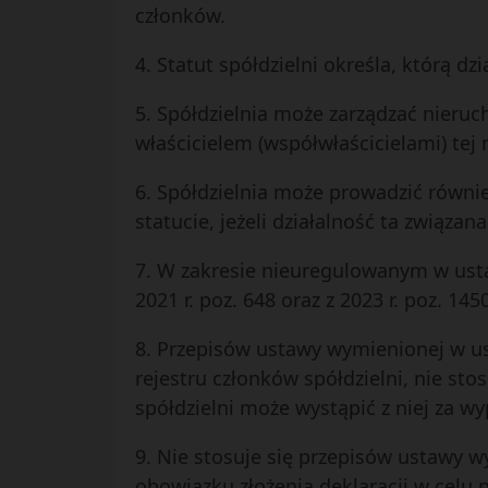
członków.
4. Statut spółdzielni określa, którą d
5. Spółdzielnia może zarządzać nieru
właścicielem (współwłaścicielami) tej
6. Spółdzielnia może prowadzić równi
statucie, jeżeli działalność ta związan
7. W zakresie nieuregulowanym w ustawi
2021 r. poz. 648 oraz z 2023 r. poz. 1450
8. Przepisów ustawy wymienionej w ust.
rejestru członków spółdzielni, nie sto
spółdzielni może wystąpić z niej za 
9. Nie stosuje się przepisów ustawy 
obowiązku złożenia deklaracji w celu p