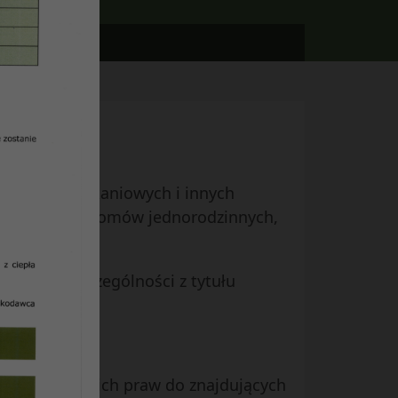
potrzeb mieszkaniowych i innych
szkalnych lub domów jednorodzinnych,
nków, w szczególności z tytułu
ch lokatorskich praw do znajdujących