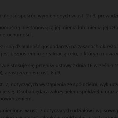
ziałalność spośród wymienionych w ust. 2 i 3, prowadzi
chomością niestanowiącą jej mienia lub mienia jej c
 nieruchomości.
eż inną działalność gospodarczą na zasadach określo
a jest bezpośrednio z realizacją celu, o którym mowa w
e stosuje się przepisy ustawy z dnia 16 września 198
), z zastrzeżeniem ust. 8 i 9.
 7, dotyczących wystąpienia ze spółdzielni, wykluczen
suje się. Osoba będąca założycielem spółdzielni oraz 
wypowiedzeniem.
wymienionej w ust. 7 dotyczących udziałów i wpisoweg
rzyjęcia w poczet członków spółdzielni, z zastrzeżenie