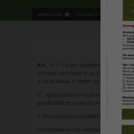
Jesteś tutaj:
Ustawa o spółdzielniach
Art. 1.
1. Celem spółdzielni mieszkani
potrzeb członków oraz ich rodzin, pr
a także lokali o innym przeznaczeniu.
1
1
. Spółdzielnia mieszkaniowa nie mo
przekształceń praw do lokali.
2. Przedmiotem działalności spółdziel
1) budowanie lub nabywanie budynków 