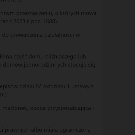
o innym przeznaczeniu, o których mowa
az z 2023 r. poz. 1688).
 do prowadzenia działalności w
elna część domu bliźniaczego lub
o domów jednorodzinnych stosuje się
pisów działu IV rozdziału 1 ustawy z
m.).
, małżonek, osoba przysposabiająca i
ści prawnych albo miała ograniczoną