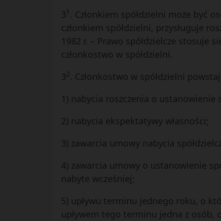
1
3
. Członkiem spółdzielni może być oso
członkiem spółdzielni, przysługuje ros
1982 r. – Prawo spółdzielcze stosuje 
członkostwo w spółdzielni.
2
3
. Członkostwo w spółdzielni powstaj
1) nabycia roszczenia o ustanowienie 
2) nabycia ekspektatywy własności;
3) zawarcia umowy nabycia spółdziel
4) zawarcia umowy o ustanowienie spó
nabyte wcześniej;
5) upływu terminu jednego roku, o któr
upływem tego terminu jedna z osób, o