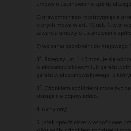
umowy o ustanowienie spółdzielczego 
6) prawomocnego rozstrzygnięcia prz
których mowa w art. 15 ust. 4, w przy
zawarcia umowy o ustanowienie spółdz
7) wpisania spółdzielni do Krajowego
3
3
. Przepisy ust. 1 i 3 stosuje się o
wielostanowiskowym lub garażu wolno
garażu wielostanowiskowego, o który
4
3
. Członkiem spółdzielni może być na
stosuje się odpowiednio.
4. (uchylony).
5. Jeżeli spółdzielcze własnościowe p
kilku osób, członkiem spółdzielni mo