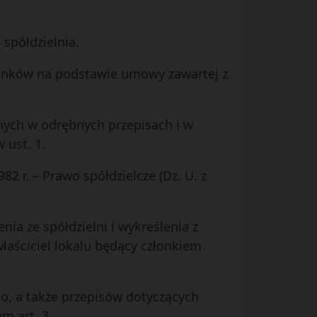
 spółdzielnia.
złonków na podstawie umowy zawartej z
nych w odrębnych przepisach i w
 ust. 1.
2 r. – Prawo spółdzielcze (Dz. U. z
ia ze spółdzielni i wykreślenia z
właściciel lokalu będący członkiem
o, a także przepisów dotyczących
m art. 3.