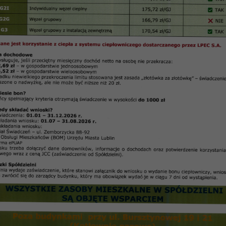
 mieszkaniowych
Rozdział 1 Przepisy ogólne
Rozdział 1
Przepisy ogólne
owej, zwanej dalej „spółdzielnią”, jest zaspokajanie 
zez dostarczanie członkom samodzielnych lokali mie
że odnosić korzyści majątkowych kosztem swoich czło
ni może być:
w celu ustanowienia na rzecz członków spółdzielczy