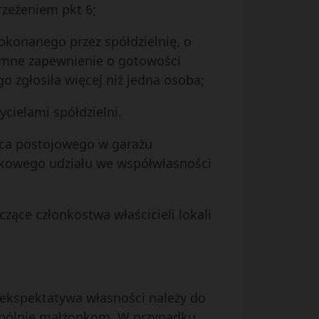
rzeżeniem pkt 6;
konanego przez spółdzielnię, o
isemne zapewnienie o gotowości
 zgłosiła więcej niż jedna osoba;
cielami spółdzielni.
jsca postojowego w garażu
mkowego udziału we współwłasności
zące członkostwa właścicieli lokali
o ekspektatywa własności należy do
 wspólnie małżonkom. W przypadku