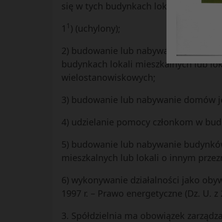
się w tych budynkach lokali mieszkaln
1
1
) (uchylony);
2) budowanie lub nabywanie budynków 
budynkach lokali mieszkalnych lub lo
wielostanowiskowych;
3) budowanie lub nabywanie domów je
4) udzielanie pomocy członkom w bud
5) budowanie lub nabywanie budynków
mieszkalnych lub lokali o innym przez
6) wykonywanie działalności jako obyw
1997 r. – Prawo energetyczne (Dz. U. z 2
3. Spółdzielnia ma obowiązek zarządz