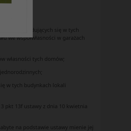
asności znajdujących się w tych
iału we współwłasności w garażach
ków własności tych domów;
jednorodzinnych;
ę w tych budynkach lokali
3 pkt 13f ustawy z dnia 10 kwietnia
abyte na podstawie ustawy mienie jej