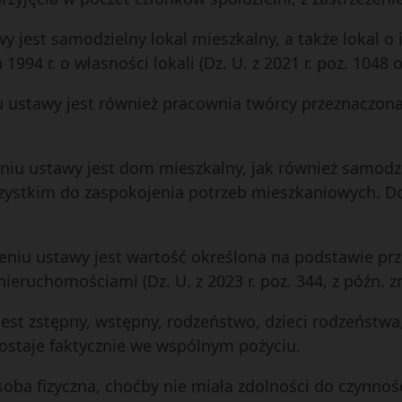
y jest samodzielny lokal mieszkalny, a także lokal 
94 r. o własności lokali (Dz. U. z 2021 r. poz. 1048 or
 ustawy jest również pracownia twórcy przeznaczona
u ustawy jest dom mieszkalny, jak również samodzi
ystkim do zaspokojenia potrzeb mieszkaniowych. D
niu ustawy jest wartość określona na podstawie prze
ieruchomościami (Dz. U. z 2023 r. poz. 344, z późn. z
est zstępny, wstępny, rodzeństwo, dzieci rodzeństwa
ostaje faktycznie we wspólnym pożyciu.
osoba fizyczna, choćby nie miała zdolności do czynno