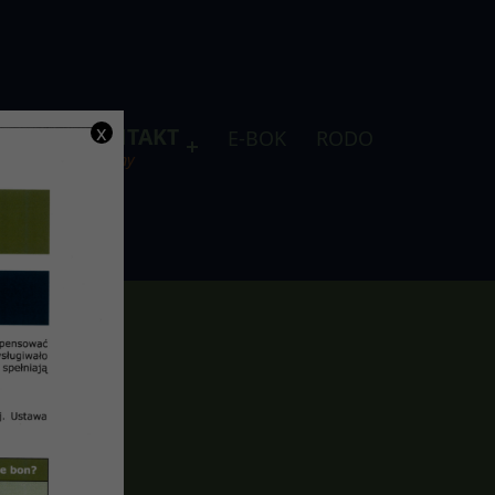
x
DLA
KONTAKT
E-BOK
RODO
je
telefony