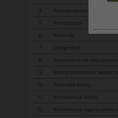
4.
Narzuty na płace (ZUS, ZFŚS)
5.
Amortyzacja
6.
Materiały
7.
Usługi obce
8.
Świadczenia na rzecz praco
9.
Koszty transportu i zaopatrz
10.
Pozostałe koszty
11.
Konserwacja zieleni
12.
Konserwacja ciągów pieszo 