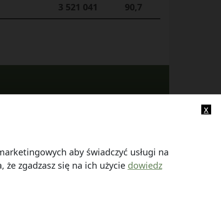
3 521 041
90,7
x
-mail:
info@smczuby.pl
i marketingowych aby świadczyć usługi na
 że zgadzasz się na ich użycie
dowiedz