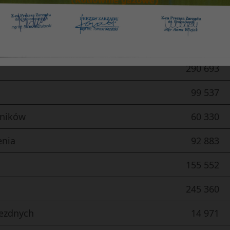
512 040
37 406
290 693
99 537
wników
60 330
enia
92 883
155 552
245 360
jezdnych
14 971