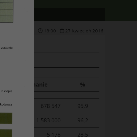
18
:
00
27
kwiecień
2016
Wykonanie
%
678 547
95,9
1 583 000
96,2
5 178
28,5