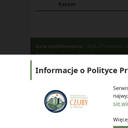
Razem
Data opublikowania:
18:00, 27 kwietnia 2
Kategorie:
Z pracy Zarządu
Informacje o Polityce P
Adres:
ul.
Serwis
najwyż
się wi
Więcej
© 2026
Spółdzielnia Mieszkaniowa "Czuby" w Lub