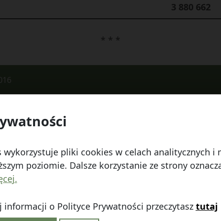
3 880 662
* * *
016
rywatności
 Watykańska 6, 20-538 Lublin
Telefon:
814641700
E
 wykorzystuje pliki cookies w celach analitycznych 
szym poziomie. Dalsze korzystanie ze strony oznacza,
ęcej.
 informacji o Polityce Prywatności przeczytasz
tutaj
linie
|
Polityka prywatności
|
|
Wróć na górę ↑