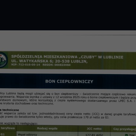
GROMADZENIE 2026 R.
PRZETARGI
OSIE
informac
a za 2013 rok SM CZUBY