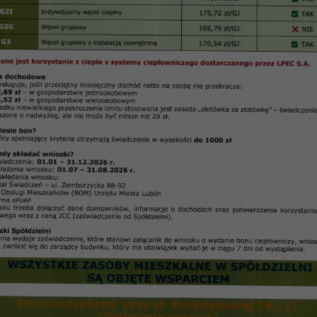
rwacja bieżąca za 2013 rok SM CZUBY
Tabela Nr 1b
lnienie
Plan
technicznego
707 354
wiskach robotniczych
1 646 385
18 151