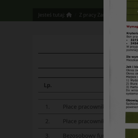
Jesteś tutaj:
Z pracy Zarządu
Konse
Lp.
Wyszczegó
1.
Płace pracowników nadzoru 
2.
Płace pracowników na stano
3.
Bezosobowy fundusz płac