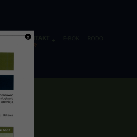
x
DLA
KONTAKT
E-BOK
RODO
je
telefony