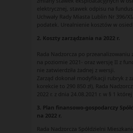
zmiany stawek eksploatacyjnych w osied
elektrycznej, stawek odpisu na fundu
Uchwały Rady Miasta Lublin Nr 396/XI/
podatek. Urealnienie kosztów w osied
2. Koszty zarządzania na 2022 r.
Rada Nadzorcza po przeanalizowaniu z
na poziomie 2021- oraz wersję II z 
nie zatwierdziła żadnej z wersji.
Zarząd dokonał modyfikacji rubryk z z
korekcie to 290 850 zł), Rada Nadzorc
2022 r. z dnia 24.08.2021 r. w § 1 któr
3. Plan finansowo-gospodarczy Spółd
na 2022 r.
Rada Nadzorcza Spółdzielni Mieszkaniow