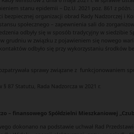
 Rady Ministrów z dnia 6 maja 2021 r. w sprawie ust
eniem stanu epidemii – Dz.U. 2021 poz. 861 z późn. z
bezpiecznej organizacji obrad Rady Nadzorczej i Kom
tansu społecznego – zapewnienia sali do zorganizow
dzenia odbyły się w sposób tradycyjny w siedzibie Sp
 w grudniu w związku z pojawieniem się nowego wari
 kontaktów odbyło się przy wykorzystaniu środków b
ozpatrywała sprawy związane z funkcjonowaniem spół
§ 87 Statutu, Rada Nadzorcza w 2021 r.
zo – finansowego Spółdzielni Mieszkaniowej „Czuby
wego dokonano na podstawie uchwał Rad Przedstawici