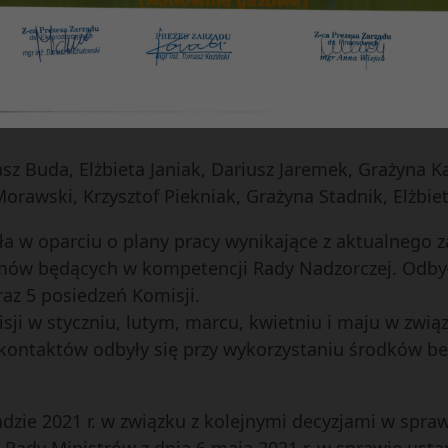
a Przybyś – Ziemba
– Ewa Kosiak
i Zasobami Mieszkaniowymi i Inwestycji – Edward Du
 – Oświatowej – Waldemar Żak
z Buda, Elżbieta Janiak, Dariusz Jaremek, Grażyna Ka
orawski, Krzysztof Piekniak, Grażyna Stadnik, Elżbiet
 w oparciu o plany pracy wynikające z aktualnego z
mów będących w kompetencji Rady Nadzorczej. Odby
az 5 posiedzeń Komisji.
isji w styczniu, lutym, marcu, kwietniu i maju w zw
 kontaktów odbyły się przy wykorzystaniu środków b
padzie 2021 r. w związku z kolejnymi decyzjami w spr