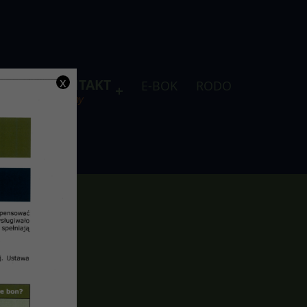
x
DLA
KONTAKT
E-BOK
RODO
je
telefony
21