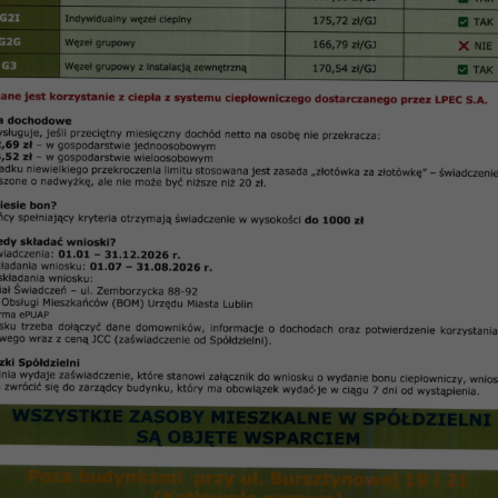
Sprawozdanie z pracy Rady Nadzorczej z roku 2021
S P R A W O Z D A N I E
y Nadzorczej Spółdzielni Mieszkaniowej „Czuby” w Lubl
z działalności w 2021 roku
półdzielcze, ustawy o spółdzielniach mieszkaniowych 
zielni sprawozdanie ze swej działalności w roku 202
ła w składzie:
ndrzej Turski
dzorczej – Jerzy Kaczmarski
adzorczej – Zbigniew Gontarz