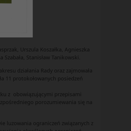
dek
sprzak, Urszula Koszałka, Agnieszka
a Szabała, Stanisław Tanikowski.
akresu działania Rady oraz zajmowała
ła 11 protokołowanych posiedzeń
iązku z obowiązującymi przepisami
ezpośredniego porozumiewania się na
awie luzowania ograniczeń związanych z