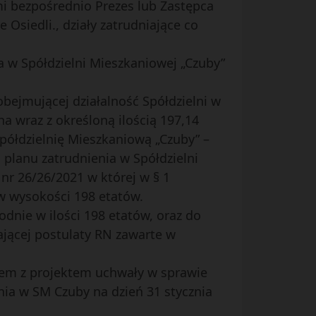
i bezpośrednio Prezes lub Zastępca
siedli., działy zatrudniające co
 w Spółdzielni Mieszkaniowej „Czuby”
obejmującej działalność Spółdzielni w
na wraz z określoną ilością 197,14
Spółdzielnię Mieszkaniową „Czuby” –
 planu zatrudnienia w Spółdzielni
nr 26/26/2021 w której w § 1
 w wysokości 198 etatów.
dnie w ilości 198 etatów, oraz do
ającej postulaty RN zawarte w
zem z projektem uchwały w sprawie
nia w SM Czuby na dzień 31 stycznia