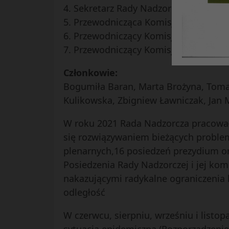
4. Sekretarz Rady Nadzorczej – Danut
5. Przewodnicząca Komisji Rewizyjnej 
6. Przewodniczący Komisji Gospodark
7. Przewodniczący Komisji Kulturalno
Członkowie:
Bogumiła Baran, Marta Brożyna, Tomas
Kulikowska, Zbigniew Ławniczak, Jan M
W roku 2021 Rada Nadzorcza pracowała
się rozwiązywaniem bieżących proble
plenarnych,16 posiedzeń prezydium or
Posiedzenia Rady Nadzorczej i jej kom
nakazującymi radykalne ograniczenia
odległość
W czerwcu, sierpniu, wrześniu i listo