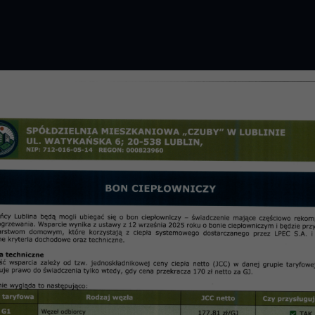
GROMADZENIE 2026 R.
PRZETARGI
OSIE
informac
y Rady Nadzorczej z roku 20