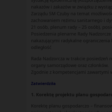
sytuacją epidemiczną (Rozporządzenie
nakazów i zakazów w związku z wystąpi
Zarządu SM Czuby na temat możliwości 
zachowaniem reżimu sanitarnego i dys
21 osób, plenum rady – 25 osób), posie
Posiedzenia plenarne Rady Nadzorcze
nakazującymi radykalne ograniczenia
odległość
Rada Nadzorcza w trakcie posiedzeń r
organy samorządowe oraz członków.
Zgodnie z kompetencjami zawartymi w 
Zatwierdziła
1. Korektę projektu planu gospodarc
Korektę planu gospodarczo – finanso