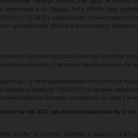
lu Widok – energii elektrycznej, gazu , w osiedlu Ska
sz remontowy w os. Skarpa, Ruta, Widok, Łęgi, poda
2019 z 21.XI.2019 r, uaktualniono również powierzchn
lach spowodowało zmianę w planowanych kosztach dz
estawień kosztów zarządzania wersję I kosztów zarz
funduszem osobowym z narzutami zwiększonym o 3% w
ałącznika 1 a także przeprowadził dokładniejsze osza
za podjęła uchwałę Nr 19/65/2021 w sprawie zatwierd
ej zatwierdziła plan kosztów zarządzania na 2022 r. w w
zielni na rok 2022. po zmianie załącznika Nr 2 dot
ej „Czuby” w Lublinie, działając w oparciu o § 87 ust