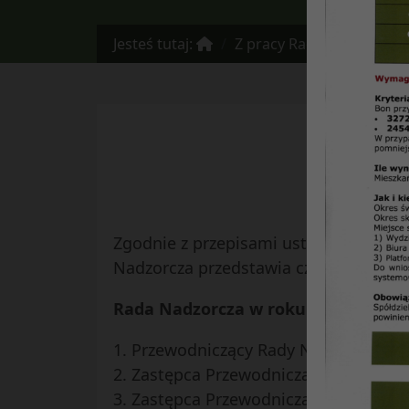
Jesteś tutaj:
Z pracy Rady Nadzorczej
Rad
Zgodnie z przepisami ustawy – Prawo s
Nadzorcza przedstawia członkom Spółd
Rada Nadzorcza w roku 2021 pracowa
1. Przewodniczący Rady Nadzorczej – A
2. Zastępca Przewodniczącego Rady Na
3. Zastępca Przewodniczącego Rady N