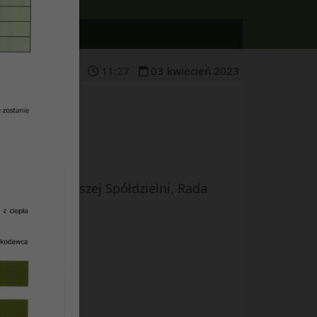
11
:
27
03
kwiecień
2023
inie
i Statutu naszej Spółdzielni, Rada
1.