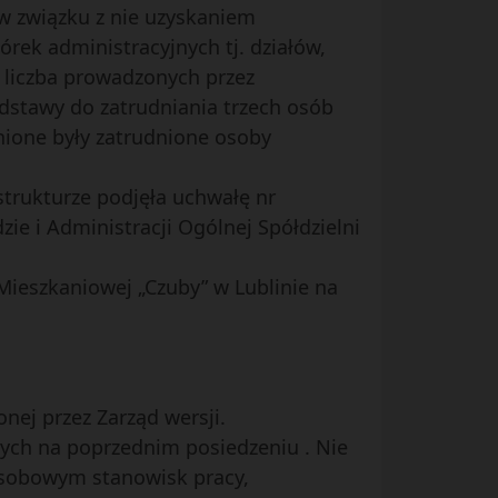
. w związku z nie uzyskaniem
rek administracyjnych tj. działów,
zy liczba prowadzonych przez
odstawy do zatrudniania trzech osób
dnione były zatrudnione osoby
trukturze podjęła uchwałę nr
zie i Administracji Ogólnej Spółdzielni
 Mieszkaniowej „Czuby” w Lublinie na
nej przez Zarząd wersji.
onych na poprzednim posiedzeniu . Nie
osobowym stanowisk pracy,