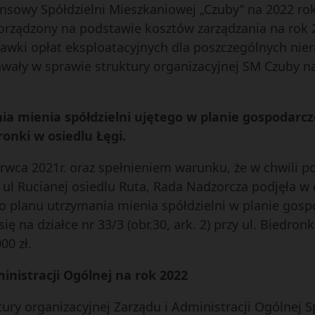
nsowy Spółdzielni Mieszkaniowej „Czuby” na 2022 rok
 sporządzony na podstawie kosztów zarządzania na rok 
tawki opłat eksploatacyjnych dla poszczególnych nie
chwały w sprawie struktury organizacyjnej SM Czuby na
a mienia spółdzielni ujętego w planie gospodarc
onki w osiedlu Łęgi.
rwca 2021r. oraz spełnieniem warunku, że w chwili p
l Rucianej osiedlu Ruta, Rada Nadzorcza podjęła w d
o planu utrzymania mienia spółdzielni w planie gos
 na działce nr 33/3 (obr.30, ark. 2) przy ul. Biedron
0 zł.
inistracji Ogólnej na rok 2022
tury organizacyjnej Zarządu i Administracji Ogólnej 