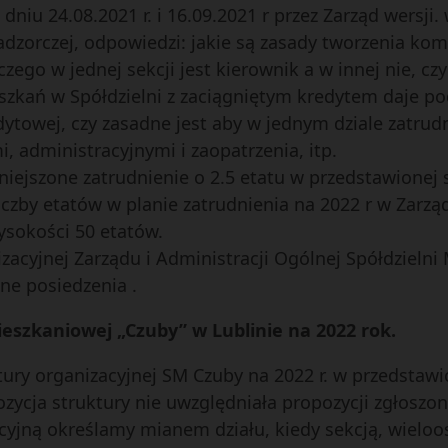
 dniu 24.08.2021 r. i 16.09.2021 r przez Zarząd wersji
zorczej, odpowiedzi: jakie są zasady tworzenia komó
czego w jednej sekcji jest kierownik a w innej nie, c
ieszkań w Spółdzielni z zaciągniętym kredytem daje p
edytowej, czy zasadne jest aby w jednym dziale zatru
 administracyjnymi i zaopatrzenia, itp.
ejszone zatrudnienie o 2.5 etatu w przedstawionej s
czby etatów w planie zatrudnienia na 2022 r w Zarząd
ysokości 50 etatów.
zacyjnej Zarządu i Administracji Ogólnej Spółdzielni
ne posiedzenia .
ieszkaniowej „Czuby” w Lublinie na 2022 rok.
tury organizacyjnej SM Czuby na 2022 r. w przedstawio
ozycja struktury nie uwzględniała propozycji zgłosz
cyjną określamy mianem działu, kiedy sekcją, wielo