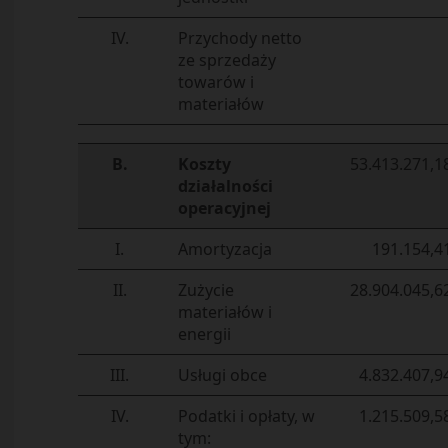
IV.
Przychody netto
ze sprzedaży
towarów i
materiałów
B.
Koszty
53.413.271,1
działalności
operacyjnej
I.
Amortyzacja
191.154,4
II.
Zużycie
28.904.045,6
materiałów i
energii
III.
Usługi obce
4.832.407,9
IV.
Podatki i opłaty, w
1.215.509,5
tym: