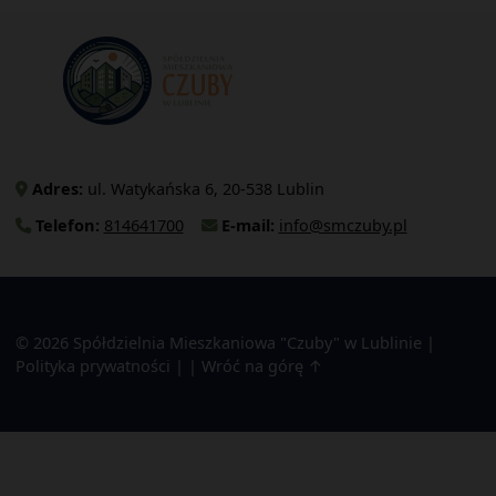
Adres:
ul. Watykańska 6, 20-538 Lublin
Telefon:
814641700
E-mail:
info@smczuby.pl
© 2026
Spółdzielnia Mieszkaniowa "Czuby" w Lublinie
|
Polityka prywatności
|
|
Wróć na górę ↑