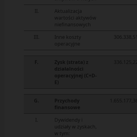
II.
Aktualizacja
wartości aktywów
niefinansowych
III.
Inne koszty
306.338,5
operacyjne
F.
Zysk (strata) z
336.125,2
działalności
operacyjnej (C+D-
E)
G.
Przychody
1.655.177,3
finansowe
I.
Dywidendy i
udziały w zyskach,
w tym: