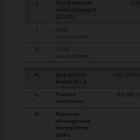
J.
Wynik zdarzeń
0,0
nadzwyczajnych
(J.I.-J.II.)
I.
Zyski
nadzwyczajne
II.
Straty
nadzwyczajne
K.
Zysk (strata)
1.991.203,9
brutto (I+/-J)
L.
Podatek
468.886,0
dochodowy
M.
Pozostałe
obowiązkowe
zmniejszenia
zysku