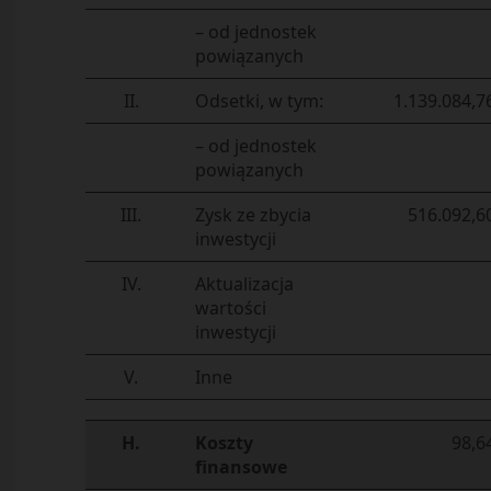
– od jednostek
powiązanych
II.
Odsetki, w tym:
1.139.084,7
– od jednostek
powiązanych
III.
Zysk ze zbycia
516.092,6
inwestycji
IV.
Aktualizacja
wartości
inwestycji
V.
Inne
H.
Koszty
98,6
finansowe