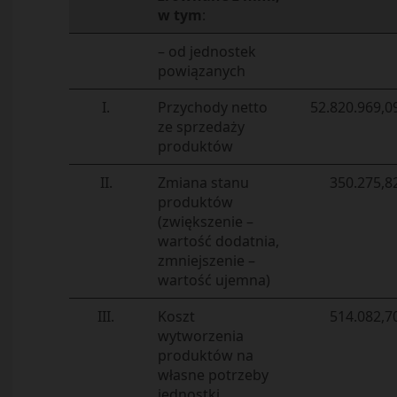
w tym
:
– od jednostek
powiązanych
I.
Przychody netto
52.820.969,0
ze sprzedaży
produktów
II.
Zmiana stanu
350.275,8
produktów
(zwiększenie –
wartość dodatnia,
zmniejszenie –
wartość ujemna)
III.
Koszt
514.082,7
wytworzenia
produktów na
własne potrzeby
jednostki