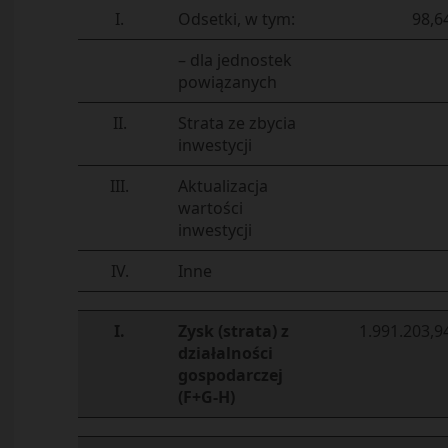
I.
Odsetki, w tym:
98,6
– dla jednostek
powiązanych
II.
Strata ze zbycia
inwestycji
III.
Aktualizacja
wartości
inwestycji
IV.
Inne
I.
Zysk (strata) z
1.991.203,9
działalności
gospodarczej
(F+G-H)