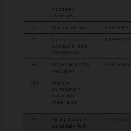
– podatek
akcyzowy
V.
Wynagrodzenia
6.994.899,5
VI.
Ubezpieczenia
1.489.984,1
społeczne i inne
świadczenia
VII.
Pozostałe koszty
9.785.269,9
rodzajowe
VIII.
Wartość
sprzedanych
towarów i
materiałów
C.
Zysk (strata) ze
272.056,4
sprzedaży (A-B)