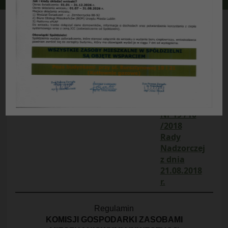
REGULAMIN Komisji Gospodarki Zasobami Mieszkaniowymi i Inwestycji Rady Nadzorczej SM „CZUBY” w Lublinie
Załącznik
Nr 2
do
uchwały
Nr 19 /10
/2018
Rady
Nadzorczej
z dnia
21.08.2018
r.
Regulamin
KOMISJI GOSPODARKI ZASOBAMI