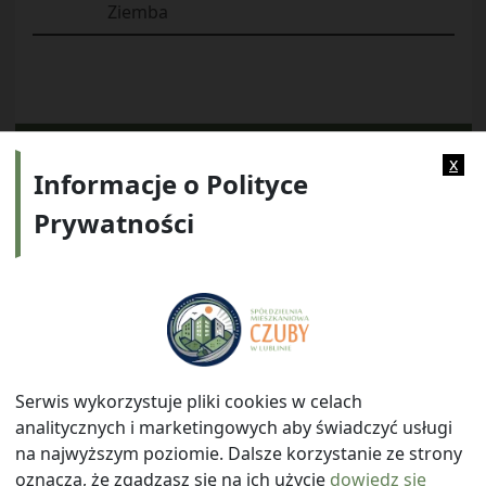
Ziemba
Kategorie:
Regulaminy
x
Informacje o Polityce
Prywatności
Adres:
ul. Watykańska 6, 20-538 Lublin
Telefon:
814641700
E-mail:
info@smczuby.pl
Serwis wykorzystuje pliki cookies w celach
analitycznych i marketingowych aby świadczyć usługi
na najwyższym poziomie. Dalsze korzystanie ze strony
oznacza, że zgadzasz się na ich użycie
dowiedz się