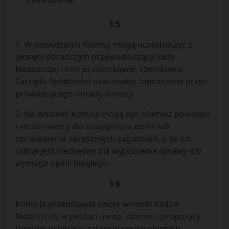
§ 5
1. W posiedzeniu Komisji mogą uczestniczyć z
głosem doradczym przewodniczący Rady
Nadzorczej i inni jej członkowie, członkowie
Zarządu Spółdzielni oraz osoby zaproszone przez
prowadzącego obrady Komisji.
2. Na wniosek Komisji mogą być również powołani
rzeczoznawcy dla zasięgnięcia opinii lub
opracowania określonych zagadnień, o ile ich
udział jest niezbędny dla wyjaśnienia sprawy lub
wymaga opinii biegłego.
§ 6
Komisja przedstawia swoje wnioski Radzie
Nadzorczej w postaci uwag, zaleceń i propozycji
tekstów uchwał w zakresie spraw objętych