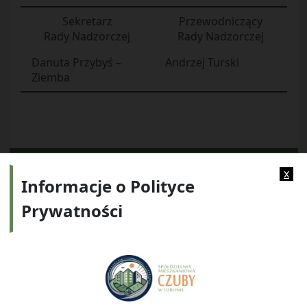
Sekretarz
Przewodniczący
Rady Nadzorczej
Rady Nadzorczej
Danuta Przybyś –
Andrzej Turski
Ziemba
Kategorie:
Regulaminy
x
Informacje o Polityce
Prywatności
Adres:
ul. Watykańska 6, 20-538 Lublin