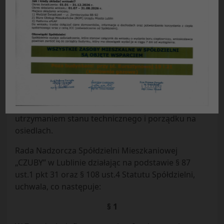
UCHWAŁA Nr 34/7/2022
Rady Nadzorczej
Spółdzielni Mieszkaniowej „Czuby”
w Lublinie z dnia 29.11.2022 r.
w sprawie:
zmiany Zasad dofinansowania z
funduszu celowego działań związanych z
utrzymaniem stanu technicznego i porządku na
osiedlach.
Rada Nadzorcza Spółdzielni Mieszkaniowej
„CZUBY” w Lublinie działając na podstawie § 87
ust.1 pkt 31 oraz § 108 ust.4 Statutu Spółdzielni,
uchwala, co następuje:
§ 1