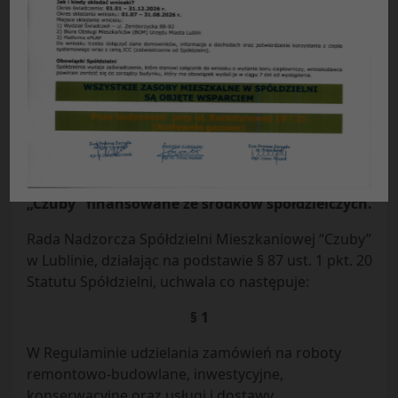
Uchwała Nr 2 / 14 / 2019
Rady Nadzorczej
Spółdzielni Mieszkaniowej “Czuby” w Lublinie
z dnia 26.02.2019 r.
w sprawie: zmiany Regulaminu udzielania
zamówień na roboty remontowo budowlane,
inwestycyjne, konserwacyjne oraz usługi i
dostawy przeprowadzane w zasobach SM
„Czuby” finansowane ze środków spółdzielczych.
Rada Nadzorcza Spółdzielni Mieszkaniowej “Czuby”
w Lublinie, działając na podstawie § 87 ust. 1 pkt. 20
Statutu Spółdzielni, uchwala co następuje:
§ 1
W Regulaminie udzielania zamówień na roboty
remontowo-budowlane, inwestycyjne,
konserwacyjne oraz usługi i dostawy