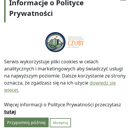
Informacje o Polityce
f/ zarządzania przerw w obradach,
Prywatności
h/ przerwania obrad.
W dyskusji nad wnioskiem formalnym
dopuszcza się jedynie dwa głosy – jeden za i
jeden przeciw wnioskowi, przy czym za głos
popierający uważa się wystąpienie osoby
zgłaszającej ten wniosek.
Wnioski i oświadczenia do protokołu mogą być
Serwis wykorzystuje pliki cookies w celach
zgłaszane ustnie. Na prośbę prowadzącego
analitycznych i marketingowych aby świadczyć usługi
posiedzenie Rady wnioski i oświadczenia należy
na najwyższym poziomie. Dalsze korzystanie ze strony
składać na piśmie.
oznacza, że zgadzasz się na ich użycie
dowiedz się
więcej.
§ 22
Decyzje Rady powinny mieć formę uchwał. W
Więcej informacji o Polityce Prywatności przeczytasz
sprawach, w których Rada wykonuje uprawnienia
tutaj
kontrolno-nadzorcze, podejmuje ona uchwały w
Przypomnij później
Akceptuj
formie zaleceń i wniosków kierowanych do
realizacji przez Zarząd Spółdzielni. W sprawach