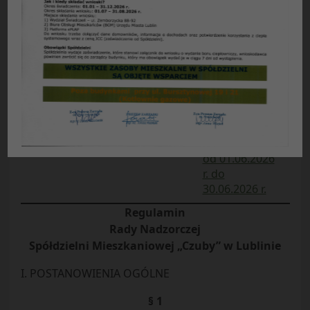
Załącznik nr 2
do Uchwały nr
11/2026
Walnego
Zgromadzenia
SM „Czuby” w
Lublinie
odbytego w
dniach
od 01.06.2026
r. do
30.06.2026 r.
Regulamin
Rady Nadzorczej
Spółdzielni Mieszkaniowej „Czuby” w Lublinie
I. POSTANOWIENIA OGÓLNE
§ 1