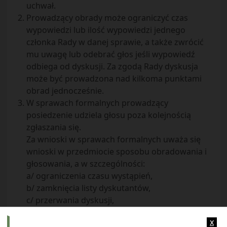
uchwał.
Prowadzący obrady może ograniczyć czas
wypowiedzi lub ilość wypowiedzi jednego
członka Rady w danej sprawie, a także zwrócić
mu uwagę lub odebrać głos jeśli wypowiedź
odbiega od dyskusji. Za zgodą Rady dyskusja
może być prowadzona nad kilkoma punktami
obrad jednocześnie.
W sprawach formalnych prowadzący
posiedzenie udziela głosu poza kolejnością
zgłaszania się.
Za wnioski w sprawach formalnych uważa się
wnioski w przedmiocie sposobu obradowania i
głosowania, a w szczególności:
a/ ograniczenia czasu wystąpień,
b/ zamknięcia listy dyskutantów,
c/ przerwania dyskusji,
d/ głosowania bez dyskusji.
x
e/ kolejności i sposobie uchwalania wniosków,