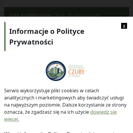
Data opublikowania:
08:23, 20 stycznia 2026
Kategorie:
2026
Przetargi
x
Informacje o Polityce
Prywatności
Adres:
ul. Watykańska 6, 20-538 Lublin
Telefon:
814641700
E-mail:
info@smczuby.pl
Serwis wykorzystuje pliki cookies w celach
analitycznych i marketingowych aby świadczyć usługi
na najwyższym poziomie. Dalsze korzystanie ze strony
oznacza, że zgadzasz się na ich użycie
dowiedz się
więcej.
© 2026
Spółdzielnia Mieszkaniowa "Czuby" w Lublinie
|
Polityka prywatności
|
|
Wróć na górę ↑