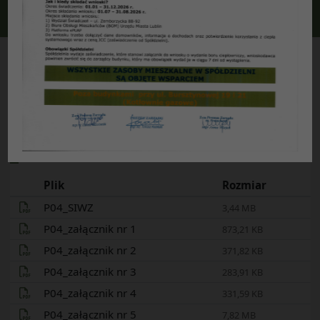
Jesteś tutaj:
2026
Przetargi
Remont patio nad garażem podziemnym wraz z wymianą izolacji w budynku mieszkalnym wielorodzinnym przy ul. Jutrzenki 10 w Lublinie (klatka III oraz IV)
08
:
23
20
styczeń
2026
Ogłoszenie
Pobierz
PLIKI DO POBRANIA
Ikona
Plik
Rozmiar
P04_SIWZ
3,44 MB
P04_załącznik nr 1
873,21 KB
P04_załącznik nr 2
371,82 KB
P04_załącznik nr 3
283,91 KB
P04_załącznik nr 4
331,59 KB
P04_załącznik nr 5
7,82 MB