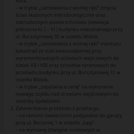
Ruta,
– w trybie „zamówienia z wolnej ręki” zmycia
ścian skażonych mikrobiologicznie oraz
zabrudzonych powierzchniowo (elewacja
północna kl. I – VI ) budynku mieszkalnego przy
ul. Bursztynowej 35 w osiedlu Widok,
– w trybie „zamówienia z wolnej ręki” montażu
balustrad ze stali kwasoodpomej przy
wyremontowanych schodach wejściowych do
klatek VII i VIII oraz schodów terenowych do
prześwitu budynku przy ul. Bursztynowej 31 w
osiedlu Widok,
– w trybie „zapytania o cenę” na wykonanie
nowego szyldu nad drzwiami wejściowymi do
siedziby Spółdzielni.
Zatwierdzenia protokołu z przetargu
– na remont nawierzchni podjazdów do garaży
przy ul. Bocianiej 1 w osiedlu „Łęgi”.
– na wymianę dźwigów osobowych w