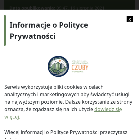
Data opublikowania:
09:47, 16 sierpnia 2021
Kategorie:
2021
x
Informacje o Polityce
Prywatności
Adres:
ul. Watykańska 6, 20-538 Lublin
Telefon:
814641700
E-mail:
info@smczuby.pl
Serwis wykorzystuje pliki cookies w celach
analitycznych i marketingowych aby świadczyć usługi
na najwyższym poziomie. Dalsze korzystanie ze strony
oznacza, że zgadzasz się na ich użycie
dowiedz się
więcej.
© 2026
Spółdzielnia Mieszkaniowa "Czuby" w Lublinie
|
Polityka prywatności
|
|
Wróć na górę ↑
Więcej informacji o Polityce Prywatności przeczytasz