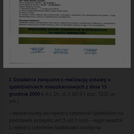
09
:
47
16
sierpień
2021
Informacja
Zarządu Spółdzielni Mieszkaniowej „Czuby” w
Lublinie
Na posiedzeniach w dniach 6, 13, 20, 27 lipca
2021 r. Zarząd Spółdzielni prowadził:
I. Działania związane z realizacją ustawy o
spółdzielniach mieszkaniowych z dnia 15
grudnia 2000 r.
(t.j. Dz. U. z 2013 r. poz. 1222 ze
zm.)
– wpisał osoby do rejestru członków Spółdzielni na
podstawie przepisu art.3 ust.1 usm – wyprowadził
z rejestru członków Spółdzielni osoby na