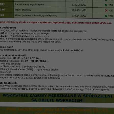
szkaniowej „Czuby” o posiedzeniach w dniach 6, 12, 20, 29 grudnia 2016 r.
Informacja
arządu Spółdzielni Mieszkaniowej „Czuby” w Lublin
29 grudnia 2016 r. Zarząd Spółdzielni:
uby” nabywców lokali mieszkalnych,
h od pracy z tytuły 5 – dniowego tygodnia