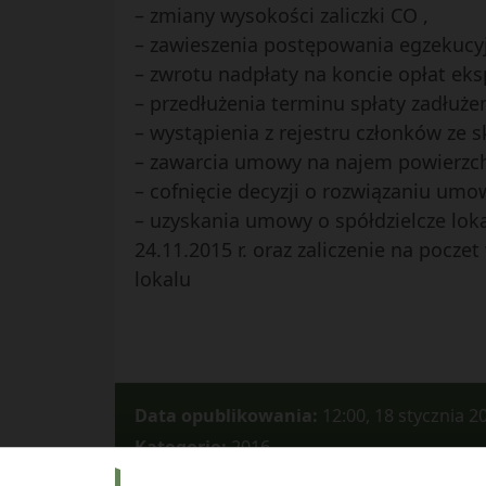
– zmiany wysokości zaliczki CO ,
– zawieszenia postępowania egzekucy
– zwrotu nadpłaty na koncie opłat eks
– przedłużenia terminu spłaty zadłużen
– wystąpienia z rejestru członków ze
– zawarcia umowy na najem powierzch
– cofnięcie decyzji o rozwiązaniu um
– uzyskania umowy o spółdzielcze lok
24.11.2015 r. oraz zaliczenie na po
lokalu
Data opublikowania:
12:00, 18 stycznia 2
Kategorie:
2016