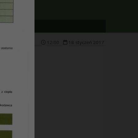
12
:
00
18
styczeń
2017
ie