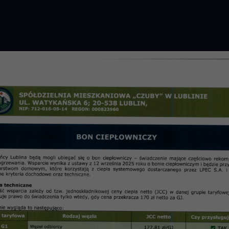
GROMADZENIE 2026 R.
PRZETARGI
OSIE
informac
Spółdzielni Mieszkaniowej „C
9 grudnia 2016 r.