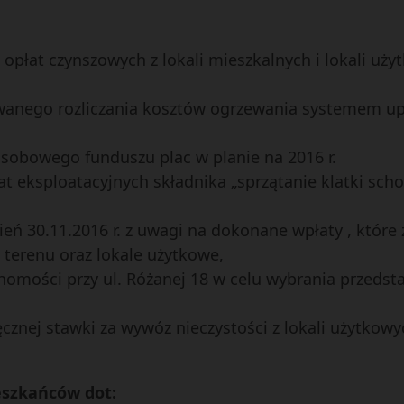
u opłat czynszowych z lokali mieszkalnych i lokali u
owanego rozliczania kosztów ogrzewania systemem u
sobowego funduszu plac w planie na 2016 r.
at eksploatacyjnych składnika „sprzątanie klatki sc
ień 30.11.2016 r. z uwagi na dokonane wpłaty , które 
 terenu oraz lokale użytkowe,
homości przy ul. Różanej 18 w celu wybrania przedsta
ęcznej stawki za wywóz nieczystości z lokali użytkowy
ieszkańców dot: