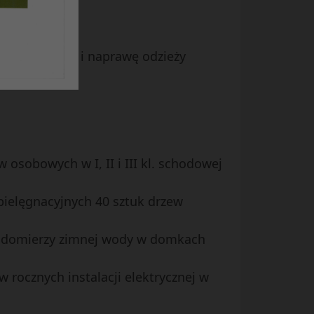
7 r.
ntu za pranie i naprawę odzieży
osobowych w I, II i III kl. schodowej
 pielęgnacyjnych 40 sztuk drzew
 wodomierzy zimnej wody w domkach
 rocznych instalacji elektrycznej w