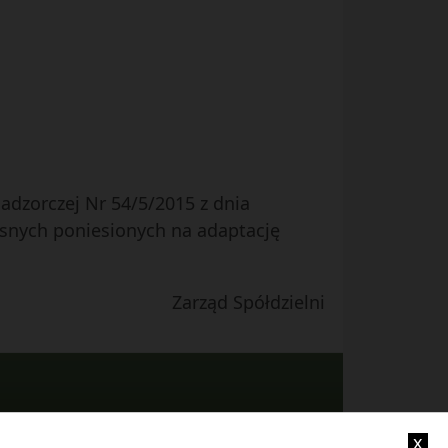
adzorczej Nr 54/5/2015 z dnia
snych poniesionych na adaptację
Zarząd Spółdzielni
x