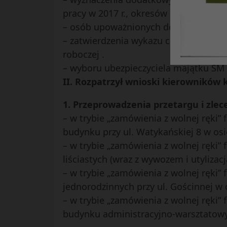
pracy w 2017 r., okresów rozliczeniowy
– osób upoważnionych do składania p
– zatwierdzenia wykazu cen odzieży r
roboczej .
– wyboru ubezpieczyciela majątku SM 
II. Rozpatrzył wnioski kierowników
1. Przeprowadzenia przetargu i zlec
– w trybie „zamówienia z wolnej ręki”
budynku przy ul. Watykańskiej 8 w osi
– w trybie „zamówienia z wolnej ręki”
liściastych (wraz z wywozem i utylizacj
– w trybie „zamówienia z wolnej ręki
jednorodzinnych przy ul. Gościnnej w 
– w trybie „zamówienia z wolnej ręki”
budynku administracyjno-warsztatowy