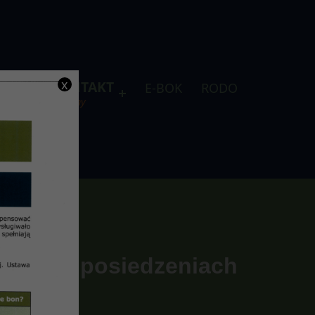
x
DLA
KONTAKT
E-BOK
RODO
je
telefony
zuby” o posiedzeniach