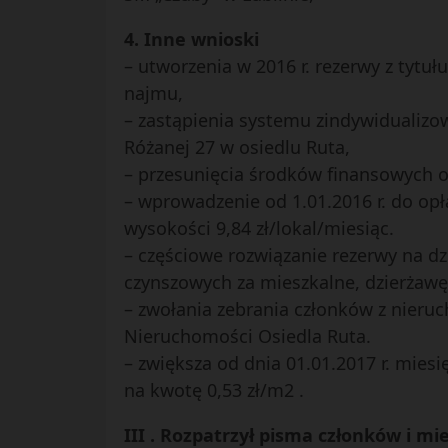
4. Inne wnioski
– utworzenia w 2016 r. rezerwy z tytuł
najmu,
– zastąpienia systemu zindywidualiz
Różanej 27 w osiedlu Ruta,
– przesunięcia środków finansowych o
– wprowadzenie od 1.01.2016 r. do opł
wysokości 9,84 zł/lokal/miesiąc.
– częściowe rozwiązanie rezerwy na dz
czynszowych za mieszkalne, dzierżawę
– zwołania zebrania członków z nieruc
Nieruchomości Osiedla Ruta.
– zwiększa od dnia 01.01.2017 r. miesi
na kwotę 0,53 zł/m2 .
III . Rozpatrzył pisma członków i m