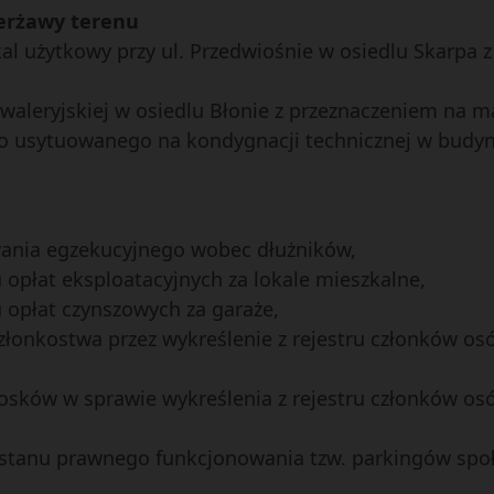
ierżawy terenu
l użytkowy przy ul. Przedwiośnie w osiedlu Skarpa
waleryjskiej w osiedlu Błonie z przeznaczeniem na m
 usytuowanego na kondygnacji technicznej w budynk
ania egzekucyjnego wobec dłużników,
u opłat eksploatacyjnych za lokale mieszkalne,
u opłat czynszowych za garaże,
złonkostwa przez wykreślenie z rejestru członków os
osków w sprawie wykreślenia z rejestru członków osó
 stanu prawnego funkcjonowania tzw. parkingów społ