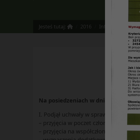
Jesteś tutaj:
2016
Informacja Zarządu Spółdzielni Mie
Z
Na posiedzeniach w dniach 6, 12, 20, 
I. Podjął uchwały w sprawach:
– przyjęcia w poczet członków SM „Cz
– przyjęcia na współczłonków,
– wyznaczenia dodatkowych dni wolnyc