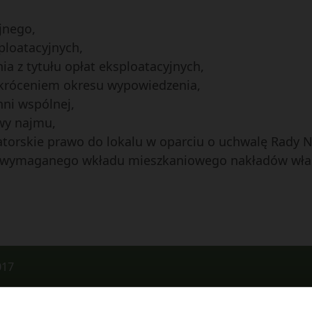
jnego,
ploatacyjnych,
ia z tytułu opłat eksploatacyjnych,
 skróceniem okresu wypowiedzenia,
ni wspólnej,
owy najmu,
atorskie prawo do lokalu w oparciu o uchwalę Rady N
czet wymaganego wkładu mieszkaniowego nakładów wła
017