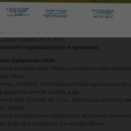
ch w 2017 r. oraz limitów godzin nadliczbowych w 201
odpisu elektronicznego,
oboczej stanowiącej podstawę do wyliczenia ekwiwale
„Czuby” na lata 2017-2018.
 komórek organizacyjnych w sprawach:
enia wykonania robót :
 firmie Inwestprojekt-Dźwig odnowienia kabin dźwigów 
edlu Ruta.
 firmie „HORTUS” Architektura Zieleni wykonania cięć
ą gałęzi) na terenie osiedla „Łęgi
” firmie ISTA POLSKA Sp. z o.o., wykonania wymiany
os. Skarpa.
 firmie Instalatorstwo Elektryczne wykonania pomiarów
m przy ulicy Dragonów 2 w osiedlu Błonie.