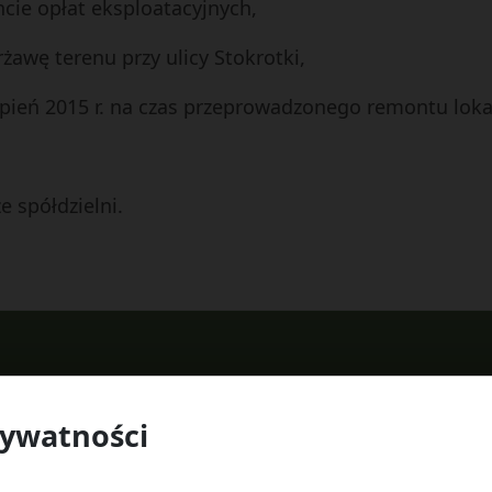
cie opłat eksploatacyjnych,
rżawę terenu przy ulicy Stokrotki,
rpień 2015 r. na czas przeprowadzonego remontu loka
e spółdzielni.
rywatności
 Watykańska 6, 20-538 Lublin
Telefon:
814641700
E