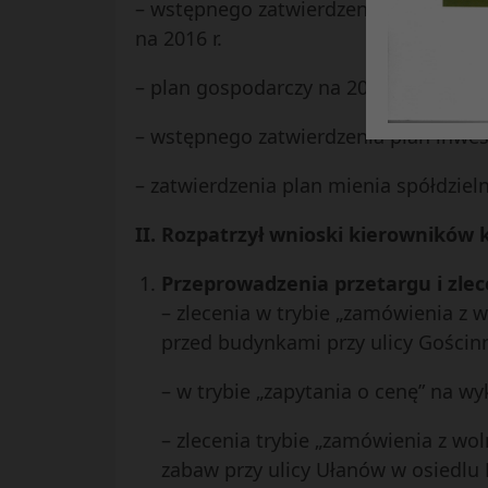
– wstępnego zatwierdzenie struktury o
na 2016 r.
– plan gospodarczy na 2015 dla osiedl
– wstępnego zatwierdzenia plan inwest
– zatwierdzenia plan mienia spółdzielni
II. Rozpatrzył wnioski kierowników
Przeprowadzenia przetargu i zle
– zlecenia w trybie „zamówienia 
przed budynkami przy ulicy Gościnn
– w trybie „zapytania o cenę” na w
– zlecenia trybie „zamówienia z wo
zabaw przy ulicy Ułanów w osiedlu 