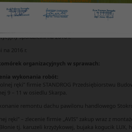
rganizacyjnej Zarządu i Administracji Ogólnej Spółdz
a Niska Skarpa
ycyjny spółdzielni na 2016 r.
 na 2016 r.
 komórek organizacyjnych w sprawach:
cenia wykonania robót:
z wolnej ręki” firmie STANDROG Przedsiębiorstwu B
ej 9 – 11 w osiedlu Skarpa.
ykonanie remontu dachu pawilonu handlowego Stokrotk
lnej ręki” – zlecenie firmie „AVIS” zakup wraz z mon
Błonie tj. karuzeli krzyżykowej, bujaka kogucik LUX