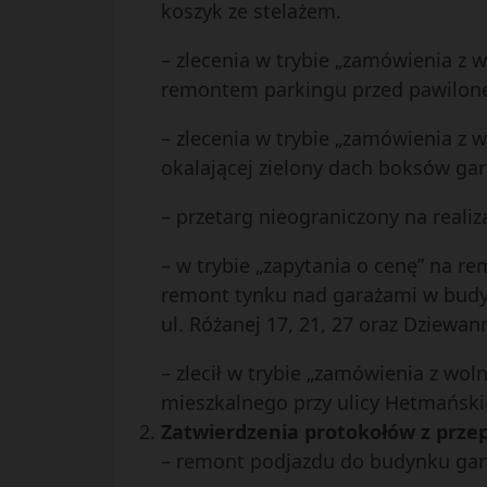
koszyk ze stelażem.
– zlecenia w trybie „zamówienia z
remontem parkingu przed pawilonem 
– zlecenia w trybie „zamówienia z
okalającej zielony dach boksów ga
– przetarg nieograniczony na reali
– w trybie „zapytania o cenę” na 
remont tynku nad garażami w budyn
ul. Różanej 17, 21, 27 oraz Dziewann
– zlecił w trybie „zamówienia z w
mieszkalnego przy ulicy Hetmańskie
Zatwierdzenia protokołów z prz
– remont podjazdu do budynku gara