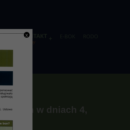
x
DLA
KONTAKT
E-BOK
RODO
je
telefony
zeniach w dniach 4,