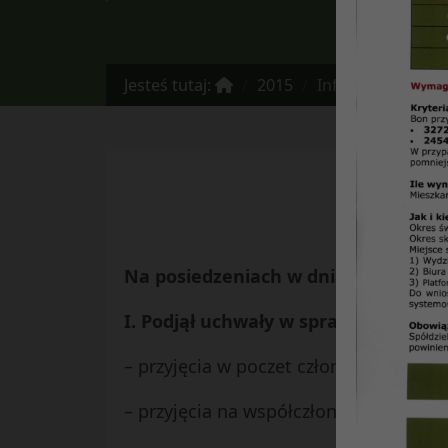
Jesteś tutaj:
2015
Informacja Zarządu SM Czuby w 
Z
Na posiedzeniach w dniach 4, 11, 18, 
I. Podjął uchwały w sprawach:
– przyjęcia w poczet członków SM „Cz
– przyjęcia na współczłonków.