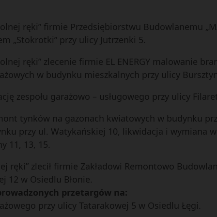
 wolnej ręki” firmie Przedsiębiorstwu Budowlanemu „
„Stokrotki” przy ulicy Jutrzenki 5.
 wolnej ręki” zlecenie firmie EL ENERGY malowanie b
rażowych w budynku mieszkalnych przy ulicy Burszty
zację zespołu garażowo – usługowego przy ulicy Filar
remont tynków na gazonach kwiatowych w budynku przy
ku przy ul. Watykańskiej 10, likwidacja i wymiana
y 11, 13, 15.
olnej ręki” zlecił firmie Zakładowi Remontowo Bud
j 12 w Osiedlu Błonie.
eprowadzonych przetargów na:
żowego przy ulicy Tatarakowej 5 w Osiedlu Łęgi.