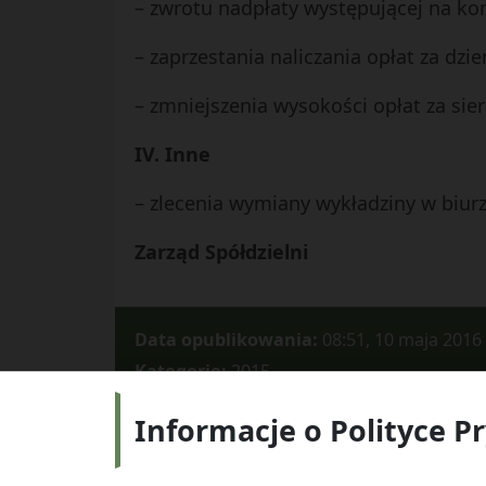
– zwrotu nadpłaty występującej na kon
– zaprzestania naliczania opłat za dzie
– zmniejszenia wysokości opłat za sie
IV. Inne
– zlecenia wymiany wykładziny w biurz
Zarząd Spółdzielni
Data opublikowania:
08:51, 10 maja 2016
Kategorie:
2015
Informacje o Polityce P
Adres:
ul.