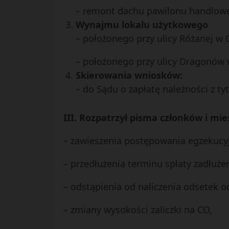
– remont dachu pawilonu handlowego
Wynajmu lokalu użytkowego
– położonego przy ulicy Różanej w 
– położonego przy ulicy Dragonów 
Skierowania wniosków:
– do Sądu o zapłatę należności z t
III. Rozpatrzył pisma członków i mi
– zawieszenia postępowania egzekucyjn
– przedłużenia terminu spłaty zadłużen
– odstąpienia od naliczenia odsetek od
– zmiany wysokości zaliczki na CO,