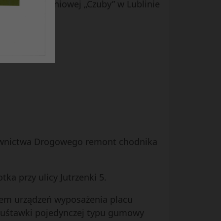
ielni Mieszkaniowej „Czuby” w Lublinie
udownictwa Drogowego remont chodnika
a przy ulicy Jutrzenki 5.
tażem urządzeń wyposażenia placu
, huśtawki pojedynczej typu gumowy