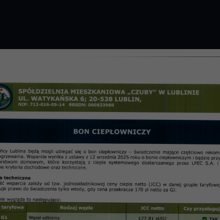
GROMADZENIE 2026 R.
PRZETARGI
OSIE
informac
SM Czuby w Lublinie o posied
15 r.