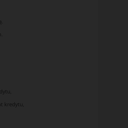
ą.
m.
dytu,
at kredytu,