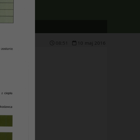
08
:
51
10
maj
2016
ie