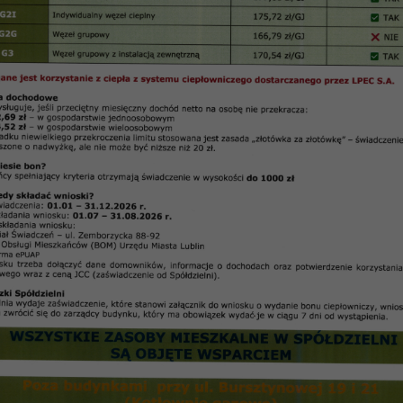
Lublinie o posiedzeniach w dniach 4, 11, 18, 25 sierpnia 2015 r.
Informacja
arządu Spółdzielni Mieszkaniowej „Czuby” w Lublin
25 sierpnia 2015 r. Zarząd Spółdzielni:
uby” nabywców lokali mieszkalnych.