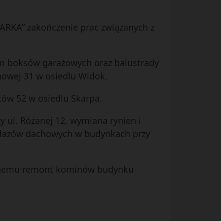
MARKA” zakończenie prac związanych z
ram boksów garażowych oraz balustrady
nowej 31 w osiedlu Widok.
etów 52 w osiedlu Skarpa.
 ul. Różanej 12, wymiana rynien i
 włazów dachowych w budynkach przy
owlanemu remont kominów budynku