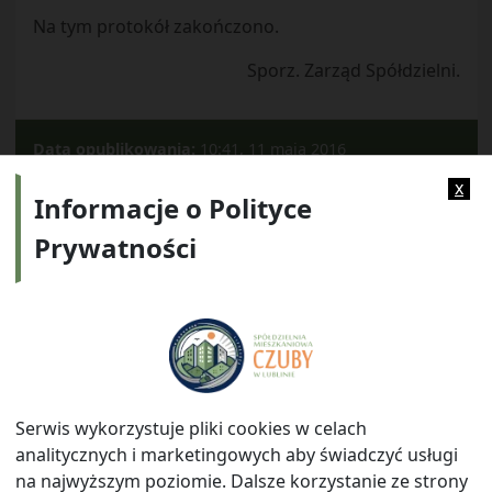
Na tym protokół zakończono.
Sporz. Zarząd Spółdzielni.
Data opublikowania:
10:41, 11 maja 2016
Kategorie:
2013
x
Informacje o Polityce
Prywatności
Adres:
ul. Watykańska 6, 20-538 Lublin
Telefon:
814641700
E-mail:
info@smczuby.pl
Serwis wykorzystuje pliki cookies w celach
analitycznych i marketingowych aby świadczyć usługi
na najwyższym poziomie. Dalsze korzystanie ze strony