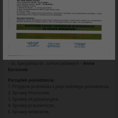
Protokół nr 37/2013
z posiedzenia Zarządu Spółdzielni
Mieszkaniowej „Czuby” w Lublinie
odbytego w dniu 03.09.2013 r.
Obecni:
– Prezes Zarządu –
Ryszard Burski
– Zastępca prezesa ds. finansowych –
Adam Ziółek
– Zastępca prezesa ds. eksploatacyjnych –
Bożena
Zielińska
– St. Specjalista ds. samorządowych –
Anna
Korzonek
Porządek posiedzenia:
1. Przyjęcie protokołu z poprzedniego posiedzenia,
2. Sprawy finansowe,
3. Sprawy eksploatacyjne,
4. Sprawy pracownicze,
5. Sprawy wniesione.