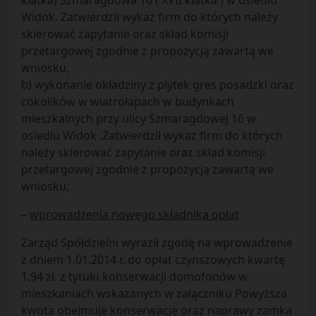
klatka) Szmaragdowa 16 ( XVII klatka ) w osiedlu
Widok. Zatwierdził wykaz firm do których należy
skierować zapytanie oraz skład komisji
przetargowej zgodnie z propozycją zawartą we
wniosku,
b) wykonanie okładziny z płytek gres posadzki oraz
cokolików w wiatrołapach w budynkach
mieszkalnych przy ulicy Szmaragdowej 16 w
osiedlu Widok .Zatwierdził wykaz firm do których
należy skierować zapytanie oraz skład komisji
przetargowej zgodnie z propozycją zawartą we
wniosku,
–
wprowadzenia nowego składnika opłat
Zarząd Spółdzielni wyraził zgodę na wprowadzenie
z dniem 1.01.2014 r. do opłat czynszowych kwartę
1,94 zł. z tytułu konserwacji domofonów w
mieszkaniach wskazanych w załączniku Powyższa
kwota obejmuje konserwację oraz naprawy zamka