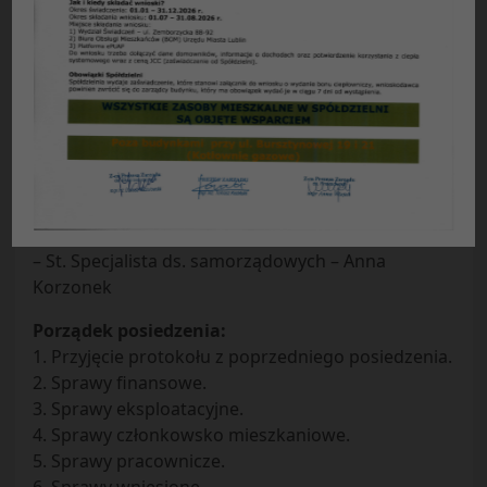
Protokół nr 2/2013
z posiedzenia Zarządu Spółdzielni
Mieszkaniowej „Czuby” w Lublinie
odbytego w dniu 08.01.2013 r.
Obecni:
– Prezes Zarządu – Ryszard Burski
– Zastępca prezesa ds. finansowych – Adam Ziółek
– Zastępca prezesa ds. eksploatacyjnych – Bożena
Zielińska
– St. Specjalista ds. samorządowych – Anna
Korzonek
Porządek posiedzenia:
1. Przyjęcie protokołu z poprzedniego posiedzenia.
2. Sprawy finansowe.
3. Sprawy eksploatacyjne.
4. Sprawy członkowsko mieszkaniowe.
5. Sprawy pracownicze.