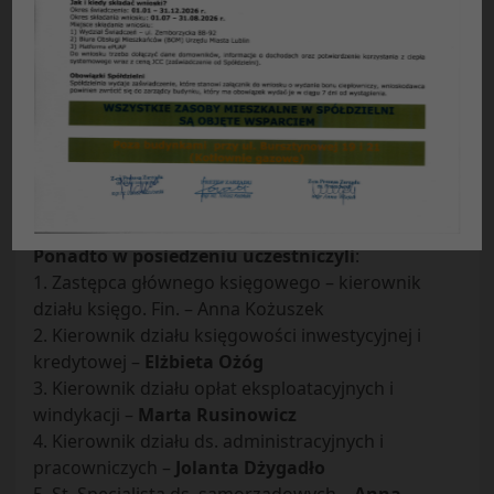
Protokół Nr 49
/
2011
z posiedzenia Zarządu Spółdzielni
Mieszkaniowej „Czuby” w Lublinie
odbytego w dniu 29
.
11
.
2011 r
.
Obecni
:
– Prezes Zarządu –
Ryszard Burski
– Zastępca prezesa ds. finansowych –
Adam Ziółek
– Pełnomocnik Spółdzielni –
Bożena Zielińska
Ponadto w posiedzeniu uczestniczyli
:
1. Zastępca głównego księgowego – kierownik
działu księgo. Fin. – Anna Kożuszek
2. Kierownik działu księgowości inwestycyjnej i
kredytowej –
Elżbieta Ożóg
3. Kierownik działu opłat eksploatacyjnych i
windykacji –
Marta Rusinowicz
4. Kierownik działu ds. administracyjnych i
pracowniczych –
Jolanta Dżygadło