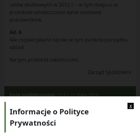
celów służbowych w 2012 r. – w tym miejscu w
protokole umieszczono dane osobowe
pracowników.
Ad. 6
Nie rozpatrywano spraw w tym punkcie porządku
obrad.
Na tym protokół zakończono.
Zarząd Spółdzielni
Data opublikowania:
17:11, 11 maja 2016
Kategorie:
2011
x
Informacje o Polityce
Prywatności