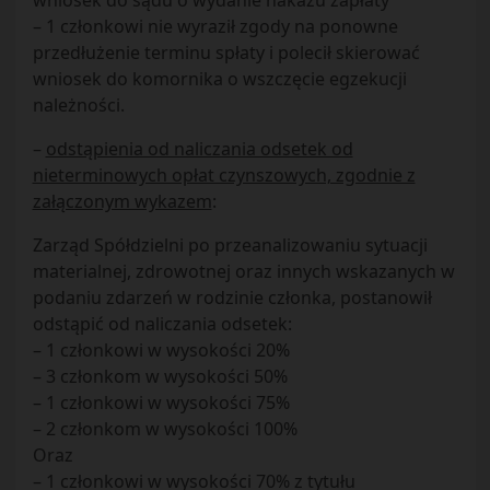
wniosek do sądu o wydanie nakazu zapłaty
– 1 członkowi nie wyraził zgody na ponowne
przedłużenie terminu spłaty i polecił skierować
wniosek do komornika o wszczęcie egzekucji
należności.
–
odstąpienia od naliczania odsetek od
nieterminowych opłat czynszowych, zgodnie z
załączonym wykazem
:
Zarząd Spółdzielni po przeanalizowaniu sytuacji
materialnej, zdrowotnej oraz innych wskazanych w
podaniu zdarzeń w rodzinie członka, postanowił
odstąpić od naliczania odsetek:
– 1 członkowi w wysokości 20%
– 3 członkom w wysokości 50%
– 1 członkowi w wysokości 75%
– 2 członkom w wysokości 100%
Oraz
– 1 członkowi w wysokości 70% z tytułu