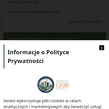
porządku obrad.
Na tym protokół zakończono.
Zarząd Spółdzielni
Data opublikowania:
17:52, 11 maja 2016
Kategorie:
2011
x
Informacje o Polityce
Prywatności
Adres:
ul. Watykańska 6, 20-538 Lublin
Telefon:
814641700
E-mail:
info@smczuby.pl
Serwis wykorzystuje pliki cookies w celach
analitycznych i marketingowych aby świadczyć usługi