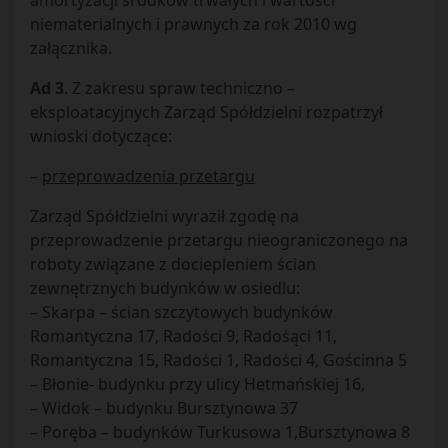
amortyzacji środków trwałych i wartości
niematerialnych i prawnych za rok 2010 wg
załącznika.
Ad 3
. Z zakresu spraw techniczno –
eksploatacyjnych Zarząd Spółdzielni rozpatrzył
wnioski dotyczące:
–
przeprowadzenia przetargu
Zarząd Spółdzielni wyraził zgodę na
przeprowadzenie przetargu nieograniczonego na
roboty związane z dociepleniem ścian
zewnętrznych budynków w osiedlu:
– Skarpa – ścian szczytowych budynków
Romantyczna 17, Radości 9, Radośąci 11,
Romantyczna 15, Radości 1, Radości 4, Gościnna 5
– Błonie- budynku przy ulicy Hetmańskiej 16,
– Widok – budynku Bursztynowa 37
– Poręba – budynków Turkusowa 1,Bursztynowa 8