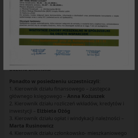
Protokół Nr 06
/
2011
z posiedzenia Zarządu Spółdzielni
Mieszkaniowej „Czuby” w Lublinie odbytego
w dniu 08
.
02
.
2011 r
.
Obecni
:
Prezes Zarządu –
Ryszard Burski
Zastępca Prezesa – Główny Księgowy –
Adam
Ziółek
Kierownik działu GZM Pełnomocnik Zarządu –
Bożena Zielińska
Ponadto w posiedzeniu uczestniczyli
:
1. Kierownik działu finansowego – zastępca
głównego księgowego –
Anna Kożuszek
2. Kierownik działu rozliczeń wkładów, kredytów i
inwestycji –
Elżbieta Ożóg
3. Kierownik działu opłat i windykacji należności –
Marta Rusinowicz
4. Kierownik działu członkowsko- mieszkaniowego