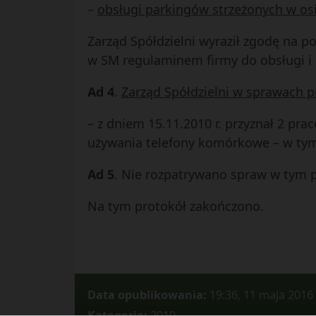
–
obsługi parkingów strzeżonych w osi
Zarząd Spółdzielni wyraził zgodę na p
w SM regulaminem firmy do obsługi i
Ad 4
.
Zarząd Spółdzielni w sprawach p
– z dniem 15.11.2010 r. przyznał 2 pra
używania telefony komórkowe – w ty
Ad 5
. Nie rozpatrywano spraw w tym 
Na tym protokół zakończono.
Data opublikowania:
19:36, 11 maja 2016
Kategorie:
2010