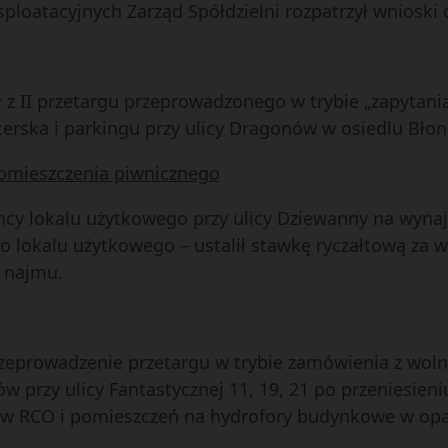
sploatacyjnych Zarząd Spółdzielni rozpatrzył wnioski 
ół z II przetargu przeprowadzonego w trybie „zapyta
cerska i parkingu przy ulicy Dragonów w osiedlu Błon
pomieszczenia piwnicznego
emcy lokalu użytkowego przy ulicy Dziewanny na wyna
o lokalu użytkowego – ustalił stawkę ryczałtową za 
 najmu.
przeprowadzenie przetargu w trybie zamówienia z wol
w przy ulicy Fantastycznej 11, 19, 21 po przeniesien
ów RCO i pomieszczeń na hydrofory budynkowe w oparc