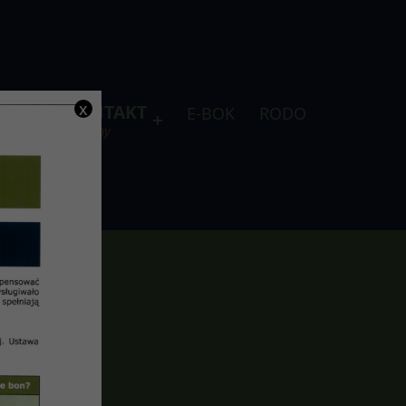
x
DLA
KONTAKT
E-BOK
RODO
je
telefony