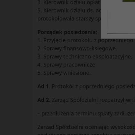
3. Kierownik działu opłat i windykacji
5. Kierownik działu ds. adm. i pracow
protokołowała starszy specjalista ds
Porządek posiedzenia
:
1. Przyjęcie protokołu z poprzedniego
2. Sprawy finansowo-księgowe.
3. Sprawy techniczno eksploatacyjne.
4. Sprawy pracownicze
5. Sprawy wniesione.
Ad 1
. Protokół z poprzedniego posied
Ad 2
. Zarząd Spółdzielni rozpatrzył 
–
przedłużenia terminu spłaty zadłuże
Zarząd Spółdzielni oceniając wysokość