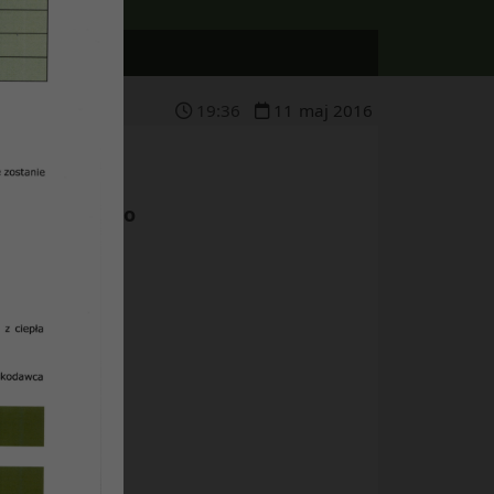
19
:
36
11
maj
2016
linie odbytego