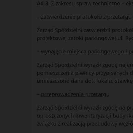
Ad 3
. Z zakresu spraw techniczno – ek
–
zatwierdzenie protokołu z przetargu
Zarząd Spółdzielni zatwierdził protok
projektowej zatoki parkingowej ul. Ry
–
wynajęcie miejsca parkingowego i 
Zarząd Spółdzielni wyraził zgodę naj
pomieszczenia piwnicy przypisanych d
umieszczono dane dot. lokalu, stawkę
–
przeprowadzenia przetargu
Zarząd Spółdzielni wyraził zgodę na 
uproszczonych inwentaryzacji budynkó
związku z realizacją przebudowy węzł