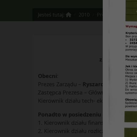
Jesteś tutaj:
2010
Protokół Nr 46/20
z posiedzenia
Obecni
:
Prezes Zarządu –
Ryszard Burski
Zastępca Prezesa – Główny Księgowy 
Kierownik działu tech- ekspl. Pełnom
Ponadto w posiedzeniu uczestniczyl
1. Kierownik działu finansowego – z
2. Kierownik działu rozliczeń wkładów,