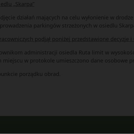
edlu „Skarpa”
odjęcie działań mających na celu wyłonienie w drodz
 prowadzenia parkingów strzeżonych w osiedlu Skarp
racowniczych podjął poniżej przedstawione decyzje i
cownikom administracji osiedla Ruta limit w wysokośc
m miejscu w protokole umieszczono dane osobowe p
punkcie porządku obrad.