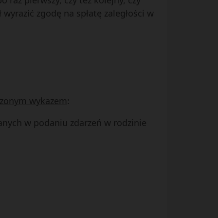
raz pierwszy, czy też kolejny, czy
wyrazić zgodę na spłatę zaległości w
łączonym wykazem
:
zanych w podaniu zdarzeń w rodzinie