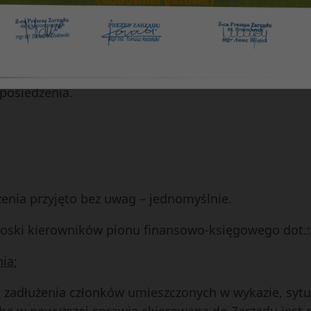
 należności –
Marta Rusinowicz
niczych –
Jolanta Dżygadło
. samorządowych –
Anna Korzonek
 posiedzenia.
zenia przyjęto bez uwag – jednomyślnie.
wnioski kierowników pionu finansowo-księgowego dot.:
nia
;
 zadłużenia członków umieszczonych w wykazie, sytua