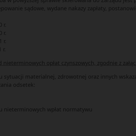
a w powyższej sprawie skierowana do Zarządu jest po 
owanie sądowe, wydane nakazy zapłaty, postanowił 
 r.
 r.
 r.
 r.
od nieterminowych opłat czynszowych, zgodnie z za
u sytuacji materialnej, zdrowotnej oraz innych wska
zania odsetek:
ułu nieterminowych wpłat normatywu