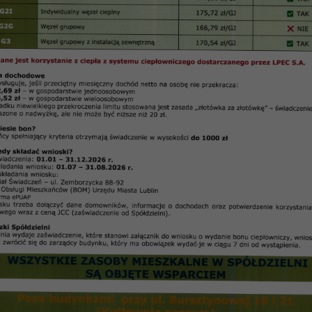
10 z dnia 16.11.2010 r.
Protokół Nr 46
/
2010
 Zarządu Spółdzielni Mieszkaniowej „Czuby” w Lub
w dniu 16
.
11
.
2010 r
.
–
Adam Ziółek
ocnik Zarządu –
Bożena Zielińska
i
:
astępca głównego księgowego –
Anna Kożuszek
 kredytów i inwestycji –
Elżbieta Ożóg