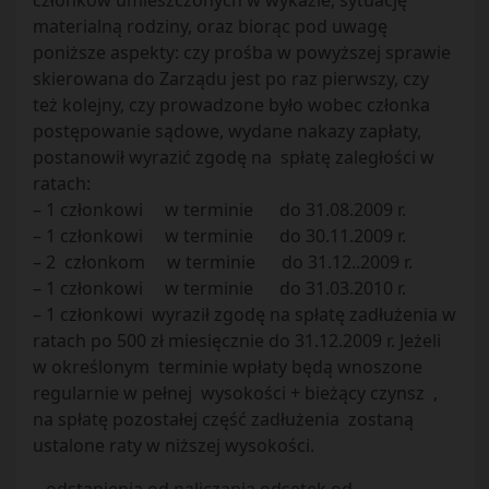
członków umieszczonych w wykazie, sytuację
materialną rodziny, oraz biorąc pod uwagę
poniższe aspekty: czy prośba w powyższej sprawie
skierowana do Zarządu jest po raz pierwszy, czy
też kolejny, czy prowadzone było wobec członka
postępowanie sądowe, wydane nakazy zapłaty,
postanowił wyrazić zgodę na spłatę zaległości w
ratach:
– 1 członkowi w terminie do 31.08.2009 r.
– 1 członkowi w terminie do 30.11.2009 r.
– 2 członkom w terminie do 31.12..2009 r.
– 1 członkowi w terminie do 31.03.2010 r.
– 1 członkowi wyraził zgodę na spłatę zadłużenia w
ratach po 500 zł miesięcznie do 31.12.2009 r. Jeżeli
w określonym terminie wpłaty będą wnoszone
regularnie w pełnej wysokości + bieżący czynsz ,
na spłatę pozostałej część zadłużenia zostaną
ustalone raty w niższej wysokości.