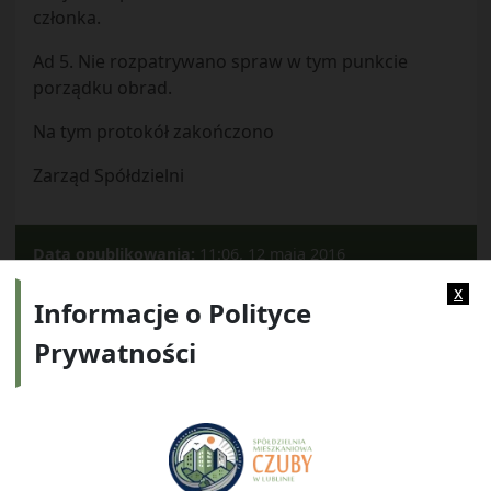
członka.
Ad 5. Nie rozpatrywano spraw w tym punkcie
porządku obrad.
Na tym protokół zakończono
Zarząd Spółdzielni
Data opublikowania:
11:06, 12 maja 2016
Kategorie:
2009
x
Informacje o Polityce
Prywatności
Adres:
ul. Watykańska 6, 20-538 Lublin