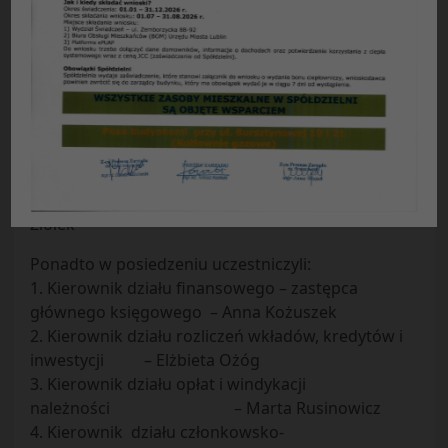
Protokół Nr 28/2009
z posiedzenia Zarządu Spółdzielni
Mieszkaniowej „Czuby” w Lublinie odbytego w
dniu 14.07.2009 r.
Obecni: Prezes Zarządu –
Ryszard Burski
Zastępca Prezesa ds. eksploatacyjnych – Anna
Urbanek
Zastępca Prezesa – Główny Księgowy – Adam
Ziółek
Ponadto w posiedzeniu uczestniczyli:
1. Kierownik działu finansowego – zastępca
głównego księgowego – Anna Kożuszek
2. Kierownik działu rozliczeń wkładów, kredytów i
inwestycji – Elżbieta Ożóg
3. Kierownik działu opłat i windykacji
należności – Marta Rusinowicz
4. Kierownik działu członkowsko-