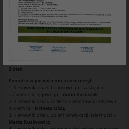
Protokół Nr 19
/
2009
z posiedzenia Zarządu Spółdzielni
Mieszkaniowej „Czuby” w Lublinie odbytego
w dniu 12
.
05
.
2009 r
.
Obecni
:
Prezes Zarządu –
Ryszard Burski
Zastępca Prezesa ds. eksploatacyjnych –
Anna
Urbanek
Zastępca Prezesa – Główny Księgowy –
Adam
Ziółek
Ponadto w posiedzeniu uczestniczyli
:
1. Kierownik działu finansowego – zastępca
głównego księgowego –
Anna Kożuszek
2. Kierownik działu rozliczeń wkładów, kredytów i
inwestycji –
Elżbieta Ożóg
3. Kierownik działu opłat i windykacji należności –
Marta Rusinowicz