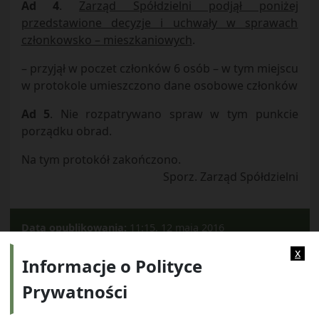
Ad 4
.
Zarząd Spółdzielni podjął poniżej
przedstawione decyzje i uchwały w sprawach
członkowsko – mieszkaniowych
.
– przyjął w poczet członków 6 osób – w tym miejscu
w protokole umieszczono dane osobowe członków
Ad 5
. Nie rozpatrywano spraw w tym punkcie
porządku obrad.
Na tym protokół zakończono.
Sporz. Zarząd Spółdzielni
Data opublikowania:
11:15, 12 maja 2016
Kategorie:
2009
x
Informacje o Polityce
Prywatności