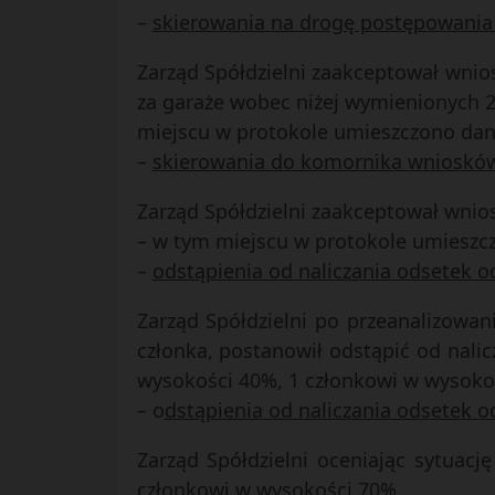
–
skierowania na drogę postępowania
Zarząd Spółdzielni zaakceptował wni
za garaże wobec niżej wymienionych 2
miejscu w protokole umieszczono da
–
skierowania do komornika wnioskó
Zarząd Spółdzielni zaakceptował wni
– w tym miejscu w protokole umieszc
–
odstąpienia od naliczania odsetek 
Zarząd Spółdzielni po przeanalizowan
członka, postanowił odstąpić od nal
wysokości 40%, 1 członkowi w wysoko
– o
dstąpienia od naliczania odsetek 
Zarząd Spółdzielni oceniając sytuacj
członkowi w wysokości 70%.