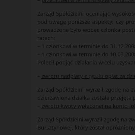
–
przedłużenia terminu spłaty zadłuże
Zarząd Spółdzielni oceniając wysokoś
pod uwagę poniższe aspekty: czy proś
prowadzone było wobec członka postę
ratach:
– 1 członkowi w terminie do 31.12.2008
– 1 członkowi w terminie do 10.03.2008
Polecił podjąć działania w celu uzysk
–
zwrotu nadpłaty z tytułu opłat za dz
Zarząd Spółdzielni wyraził zgodę na 
dzierżawiona działka została przejęta 
–
zwrotu kwoty wpłaconej na konto lok
Zarząd Spółdzielni wyraził zgodę na z
Bursztynowej, który został opróżniony