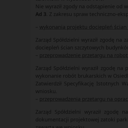
Nie wyraził zgody na odstąpienie od
Ad 3
. Z zakresu spraw techniczno-eksp
–
wykonania projektu dociepleń ścian 
Zarząd Spółdzielni wyraził zgodę na
dociepleń ścian szczytowych budynków 
–
przeprowadzenie przetargu na robot
Zarząd Spółdzielni wyraził zgodę na 
wykonanie robót brukarskich w Osiedlu 
Zatwierdził Specyfikację Istotnych
wniosku.
–
przeprowadzenia przetargu na opra
Zarząd Spółdzielni wyraził zgodę n
dokumentacji projektowej zatoki parki
zawartą we wniosku.