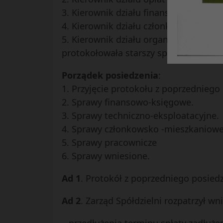
3. Kierownik działu finansowego –
Ann
4. Kierownik działu członkowsko-mie
5. Kierownik działu organizacyjno – a
protokołowała starszy specjalista ds
Porządek posiedzenia
:
1. Przyjęcie protokołu z poprzedniego
2. Sprawy finansowo-księgowe.
3. Sprawy techniczno-eksploatacyjne.
4. Sprawy członkowsko -mieszkaniowe
5. Sprawy pracownicze
6. Sprawy wniesione.
Ad 1
. Protokół z poprzedniego posied
Ad 2
. Zarząd Spółdzielni rozpatrzył 