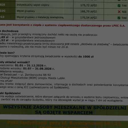
8 z dnia 12.02.2008 r.
Protokół Nr 6
/
2008
 Zarządu Spółdzielni Mieszkaniowej „Czuby” w Lub
w dniu 12
.
02
.
2008 r
.
h –
Anna Urbanek
–
Adam Ziółek
i
:
 kredytów i inwestycji –
Elżbieta Ożóg
 należności –
Marta Rusinowicz