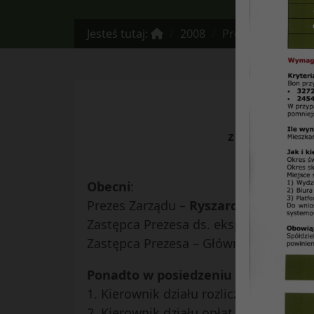
Jesteś tutaj:
2008
Protokół Nr 6/200
z posiedzenia
Obecni
:
Prezes Zarządu –
Ryszard Burski
Zastępca Prezesa ds. eksploatacyjnyc
Zastępca Prezesa – Główny Księgowy 
Ponadto w posiedzeniu uczestniczyl
1. Kierownik działu rozliczeń wkładów,
2. Kierownik działu opłat i windykacji