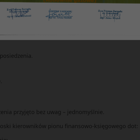
a Kożuszek
szkaniowego –
Krystyna Głuska
dministracyjnego –
Jolanta Dżygadło
. samorządowych –
Anna Korzonek
 posiedzenia.
.
zenia przyjęto bez uwag – jednomyślnie.
wnioski kierowników pionu finansowo-księgowego dot: