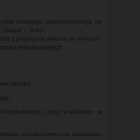
trybie przetargu nieograniczonego na
Skarpa” i „Ruta”.
dnie z propozycją zawartą we wniosku.
nkowsko-mieszkaniowych
:
:
owe członka.
yzje
:
 Mieszkaniowej „Czuby” w Lublinie – w
acownikowi zatrudnionemu na stanowisku