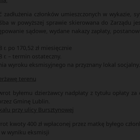
nia
;
ć zadłużenia członków umieszczonych w wykazie, syt
ba w powyższej sprawie skierowana do Zarządu jest 
powanie sądowe, wydane nakazy zapłaty, postanowił 
 r. po 170,52 zł miesięcznie
 r. – termin ostateczny.
ania wyroku eksmisyjnego na przyznany lokal socjalny
ierżawę terenu
zwrot byłemu dzierżawcy nadpłaty z tytułu opłaty za 
przez Gminę Lublin.
alu przy ulicy Bursztynowej
wrot kwoty 400 zł wpłaconej przez matkę byłego członk
 w wyniku eksmisji