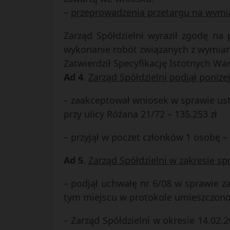
–
przeprowadzenia przetargu na wymia
Zarząd Spółdzielni wyraził zgodę na
wykonanie robót związanych z wymianą 
Zatwierdził Specyfikację Istotnych W
Ad 4
.
Zarząd Spółdzielni podjął poni
– zaakceptował wniosek w sprawie ust
przy ulicy Różana 21/72 – 135.253 zł
– przyjął w poczet członków 1 osobę 
Ad 5
.
Zarząd Spółdzielni w zakresie s
– podjął uchwałę nr 6/08 w sprawie z
tym miejscu w protokole umieszczono
– Zarząd Spółdzielni w okresie 14.02.