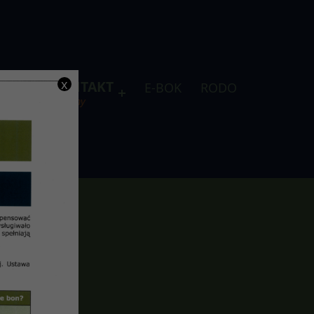
x
DLA
KONTAKT
E-BOK
RODO
je
telefony