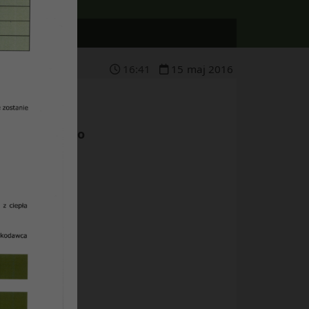
16
:
41
15
maj
2016
linie odbytego