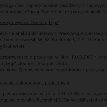
 wymagalności zapłaty odsetek zasądzonych sądowym 
loatacyjnych Zarząd Spółdzielni rozpatrzył wnioski do
szczytowych w Osiedlu „Łęgi”
 zawarcie aneksu do umowy z Pracownią Projektową
Tymiankowa 54, 56, 58, Biedronki 5, 7, 9, 11, Kacze
y brukarskie
przeprowadzenie przetargu w dniu 10.03.2008 r. w t
„Łęgi”, „Błonie”, „Skarpa”, „Ruta”.
 Warunków Zamówienia oraz skład komisji przetargo
cowanie dokumentacji projektowej
a przeprowadzenie w dniu 29.02.2008 r. w trybi
ngowej przy ulicy Rycerskiej 5. Zatwierdził skład kom