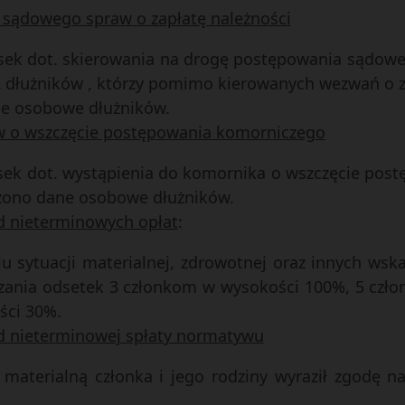
 sądowego spraw o zapłatę należności
osek dot. skierowania na drogę postępowania sądowe
 dłużników , którzy pomimo kierowanych wezwań o za
ne osobowe dłużników.
w o wszczęcie postępowania komorniczego
osek dot. wystąpienia do komornika o wszczęcie po
zono dane osobowe dłużników.
od nieterminowych opłat
:
iu sytuacji materialnej, zdrowotnej oraz innych ws
iczania odsetek 3 członkom w wysokości 100%, 5 cz
ści 30%.
od nieterminowej spłaty normatywu
ę materialną członka i jego rodziny wyraził zgodę n