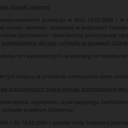
nę stolarki okiennej
 przeprowadzenie przetargu w dniu 10.03.2008 r. w 
stolarki okiennej i drzwiowej w budynkach Osiedla „
arunków Zamówienia i skład komisji przetargowej zgo
żej przedstawione decyzje i uchwały w sprawach czło
alenia cen wywoławczych na przetarg na mieszkanie
– w tym miejscu w protokole umieszczono dane osob
praw pracowniczych podjął poniżej przedstawione dec
atwierdzenia regulaminu organizacyjnego Spółdzielni
 uchwałę w pełnym brzmieniu.
2008 r. do 13.02.2009 r. udziela urlop bezpłatny pr