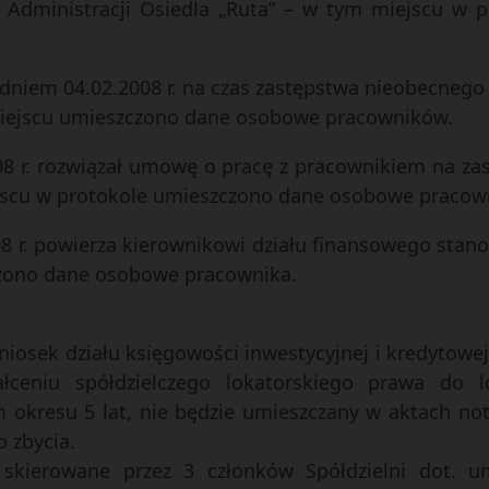
Administracji Osiedla „Ruta” – w tym miejscu w 
 z dniem 04.02.2008 r. na czas zastępstwa nieobecne
miejscu umieszczono dane osobowe pracowników.
008 r. rozwiązał umowę o pracę z pracownikiem na za
jscu w protokole umieszczono dane osobowe pracow
008 r. powierza kierownikowi działu finansowego st
czono dane osobowe pracownika.
wniosek działu księgowości inwestycyjnej i kredytowe
tałceniu spółdzielczego lokatorskiego prawa do 
okresu 5 lat, nie będzie umieszczany w aktach no
o zbycia.
a skierowane przez 3 członków Spółdzielni dot. 