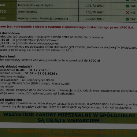
08 z dnia 12.11.2008 r.
Protokół Nr 44
/
2008
 Zarządu Spółdzielni Mieszkaniowej „Czuby” w Lub
w dniu 12
.
11
.
2008 r
.
h –
Anna Urbanek
–
Adam Ziółek
i
:
astępca głównego księgowego –
Anna Kożuszek
 kredytów i inwestycji –
Elżbieta Ożóg