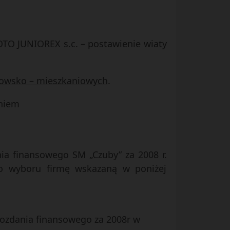
MOTO JUNIOREX s.c. – postawienie wiaty
nkowsko – mieszkaniowych
.
eniem
nia finansowego SM „Czuby” za 2008 r.
do wyboru firmę wskazaną w poniżej
wozdania finansowego za 2008r w