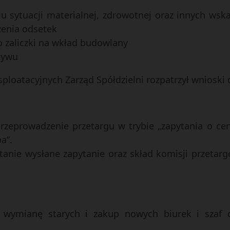
iu sytuacji materialnej, zdrowotnej oraz innych ws
zenia odsetek
 zaliczki na wkład budowlany
tywu
sploatacyjnych Zarząd Spółdzielni rozpatrzył wnioski 
 przeprowadzenie przetargu w trybie „zapytania o 
a”.
stanie wysłane zapytanie oraz skład komisji przetar
a wymianę starych i zakup nowych biurek i szaf 