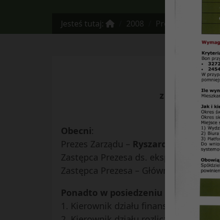
Jesteś tutaj:
2008
Protokół Nr 44/20
z posiedzenia
Obecni
:
Prezes Zarządu –
Ryszard Burski
Zastępca Prezesa ds. eksploatacyjnyc
Zastępca Prezesa – Główny Księgowy 
Ponadto w posiedzeniu uczestniczyl
1. Kierownik działu finansowego – z
2. Kierownik działu rozliczeń wkładów,