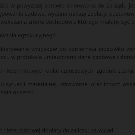
ba w powyższej sprawie skierowana do Zarządu jest 
powanie sądowe, wydane nakazy zapłaty, postanowił 
 wskazania żródła dochodów z którego miałaby być d
owania egzekucyjnego
a skierowanie wniosków do komornika przeciwko w
iejscu w protokole umieszczono dane osobowe członk
od nieterminowych opłat czynszowych, zgodnie z za
iu sytuacji materialnej, zdrowotnej oraz innych ws
zania odsetek:
d nieterminowej dopłaty do zaliczki na wkład