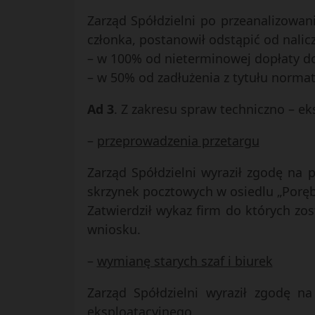
Zarząd Spółdzielni po przeanalizowan
członka, postanowił odstąpić od nalic
– w 100% od nieterminowej dopłaty do
– w 50% od zadłużenia z tytułu norma
Ad 3
. Z zakresu spraw techniczno – ek
–
przeprowadzenia przetargu
Zarząd Spółdzielni wyraził zgodę na
skrzynek pocztowych w osiedlu „Poręb
Zatwierdził wykaz firm do których zo
wniosku.
–
wymianę starych szaf i biurek
Zarząd Spółdzielni wyraził zgodę n
eksploatacyjnego.