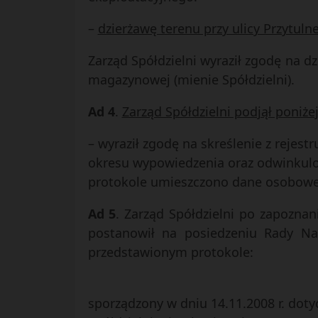
–
dzierżawę terenu przy ulicy Przytulne
Zarząd Spółdzielni wyraził zgodę na d
magazynowej (mienie Spółdzielni).
Ad 4
.
Zarząd Spółdzielni podjął poniż
– wyraził zgodę na skreślenie z rejes
okresu wypowiedzenia oraz odwinkul
protokole umieszczono dane osobowe 
Ad 5
. Zarząd Spółdzielni po zapozna
postanowił na posiedzeniu Rady Na
przedstawionym protokole:
sporządzony w dniu 14.11.2008 r. dot