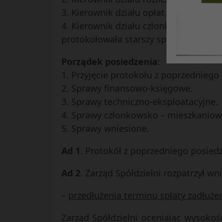
3. Kierownik działu opłat i windykacji
4. Kierownik działu członkowsko- mi
protokołowała starszy specjalista ds
Porządek posiedzenia
:
1. Przyjęcie protokołu z poprzedniego
2. Sprawy finansowo-księgowe.
3. Sprawy techniczno-eksploatacyjne.
4. Sprawy członkowsko – mieszkanio
5. Sprawy wniesione.
Ad 1
. Protokół z poprzedniego posied
Ad 2
. Zarząd Spółdzielni rozpatrzył 
–
przedłużenia terminu spłaty zadłuże
Zarząd Spółdzielni oceniając wysokoś