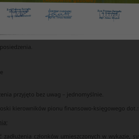
 należności –
Marta Rusinowicz
eszkaniowego –
Krystyna Głuska
. samorządowych –
Anna Korzonek
 posiedzenia.
we
zenia przyjęto bez uwag – jednomyślnie.
wnioski kierowników pionu finansowo-księgowego dot.:
nia
;
ć zadłużenia członków umieszczonych w wykazie, syt