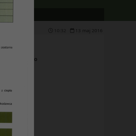
10
:
32
13
maj
2016
linie odbytego