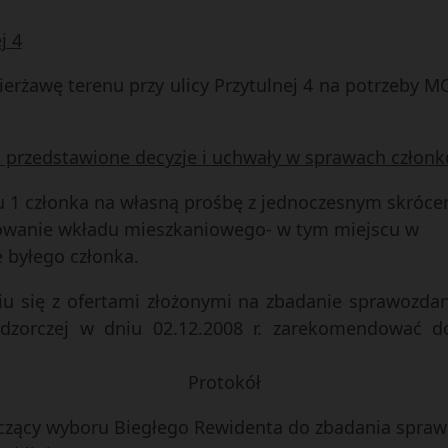
j 4
zierżawę terenu przy ulicy Przytulnej 4 na potrzeby 
ej przedstawione decyzje i uchwały w sprawach czło
tru 1 członka na własną prośbę z jednoczesnym skróc
owanie wkładu mieszkaniowego- w tym miejscu w
byłego członka.
niu się z ofertami złożonymi na zbadanie sprawozda
dzorczej w dniu 02.12.2008 r. zarekomendować 
Protokół
yczący wyboru Biegłego Rewidenta do zbadania spra