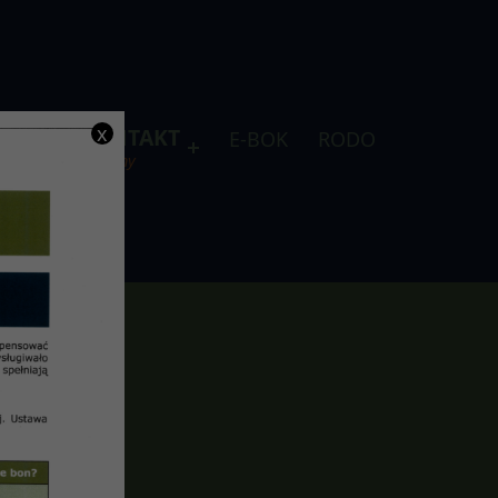
x
DLA
KONTAKT
E-BOK
RODO
je
telefony