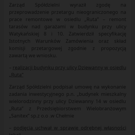
Zarząd Spółdzielni wyraził zgodę na
przeprowadzenie przetargu nieograniczonego na
prace remontowe w osiedlu „Ruta” – remont
tarasów nad garażami w budynku przy ulicy
Watykańskiej 8 i 10. Zatwierdził specyfikację
Istotnych Warunków Zamówienia oraz skład
komisji przetargowej zgodnie z propozycją
zawartą we wniosku.
–
realizacji budynku przy ulicy Dziewanny w osiedlu
„Ruta”
Zarząd Spółdzielni podpisał umowę na wykonanie
zadania inwestycyjnego p.n. „budynek mieszkalny
wielorodzinny przy ulicy Dziewanny 14 w osiedlu
„Ruta” z Przedsiębiorstwem Wielobranżowym
„Sanitex” sp.z o.o .w Chełmie
–
podjęcia uchwał w sprawie odrębnej własności