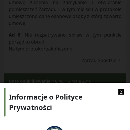
umowę zlecenia na zamykanie i otwieranie
pomieszczeń Zarządu – w tym miejscu w protokole
umieszczono dane osobowe osoby z którą zawarto
umowę.
Ad 6
. Nie rozpatrywano spraw w tym punkcie
porządku obrad.
Na tym protokół zakończono.
Zarząd Spółdzielni
Data opublikowania:
10:46, 13 maja 2016
Kategorie:
2008
x
Informacje o Polityce
Prywatności