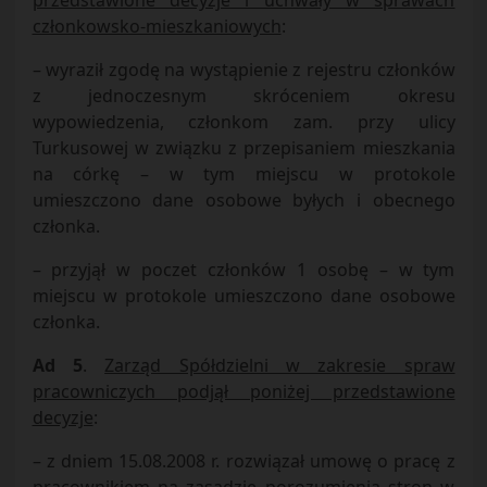
przedstawione decyzje i uchwały w sprawach
członkowsko-mieszkaniowych
:
– wyraził zgodę na wystąpienie z rejestru członków
z jednoczesnym skróceniem okresu
wypowiedzenia, członkom zam. przy ulicy
Turkusowej w związku z przepisaniem mieszkania
na córkę – w tym miejscu w protokole
umieszczono dane osobowe byłych i obecnego
członka.
– przyjął w poczet członków 1 osobę – w tym
miejscu w protokole umieszczono dane osobowe
członka.
Ad 5
.
Zarząd Spółdzielni w zakresie spraw
pracowniczych podjął poniżej przedstawione
decyzje
:
– z dniem 15.08.2008 r. rozwiązał umowę o pracę z