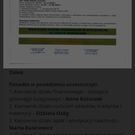
Protokół Nr 32
/
2008
z posiedzenia Zarządu Spółdzielni
Mieszkaniowej „Czuby” w Lublinie odbytego
w dniu 19
.
08
.
2008 r
.
Obecni
:
Prezes Zarządu –
Ryszard Burski
Zastępca Prezesa ds. eksploatacyjnych –
Anna
Urbanek
Zastępca Prezesa – Główny Księgowy –
Adam
Ziółek
Ponadto w posiedzeniu uczestniczyli
:
1. Kierownik działu finansowego – zastępca
głównego księgowego –
Anna Kożuszek
2. Kierownik działu rozliczeń wkładów, kredytów i
inwestycji –
Elżbieta Ożóg
3. Kierownik działu opłat i windykacji należności –
Marta Rusinowicz