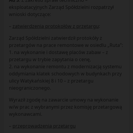
Ad 3
. Z zakresu spraw techniczno –
eksploatacyjnych Zarząd Spółdzielni rozpatrzył
wnioski dotyczące:
–
zatwierdzenia protokołów z przetargu
:
Zarząd Spółdzielni zatwierdził protokóły z
przetargów na prace remontowe w osiedlu „Ruta”:
1. na wykonanie i dostawę placów zabaw – z
przetargu w trybie zapytania o cenę,
2. na wykonanie remontu z modernizacją systemu
oddymiania klatek schodowych w budynkach przy
ulicy Watykańskiej 8 i 10 – z przetargu
nieograniczonego.
Wyraził zgodę na zawarcie umowy na wykonanie
w/w prac z wybranymi przez komisję przetargową
wykonawcami.
–
przeprowadzenia przetargu