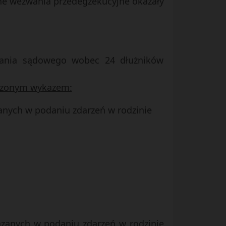
ane wezwania przedegzekucyjne okazały
owania sądowego wobec 24 dłużników
ączonym wykazem:
zanych w podaniu zdarzeń w rodzinie
kazanych w podaniu zdarzeń w rodzinie