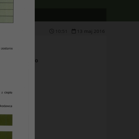
10
:
51
13
maj
2016
linie odbytego