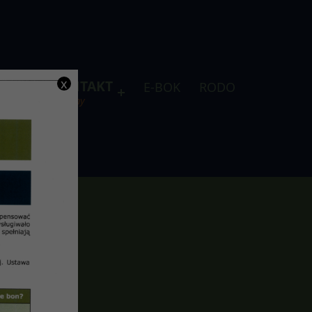
x
DLA
KONTAKT
E-BOK
RODO
je
telefony