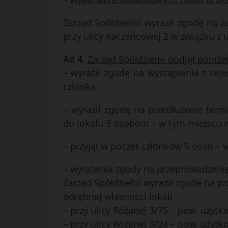
Zarząd Spółdzielni wyraził zgodę na
przy ulicy Kaczeńcowej 2 w związku z 
Ad 4
.
Zarząd Spółdzielni podjął poni
– wyraził zgodę na wystąpienie z re
członka.
– wyraził zgodę na przedłużenie term
do lokalu 3 osobom – w tym miejscu 
– przyjął w poczet członków 5 osób –
– wyrażenia zgody na przeprowadzeni
Zarząd Spółdzielni wyraził zgodę na p
odrębnej własności lokali
– przy ulicy Różanej 3/75 – pow. użyt
– przy ulicy Różanej 3/24 – pow. użyt