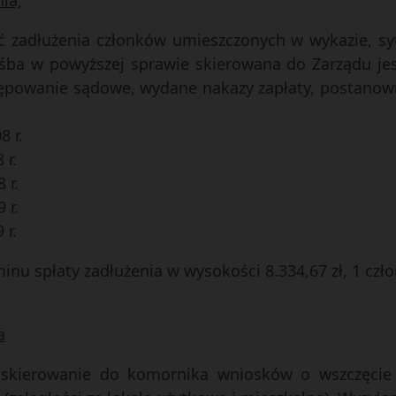
ia;
ć zadłużenia członków umieszczonych w wykazie, syt
ba w powyższej sprawie skierowana do Zarządu jest 
powanie sądowe, wydane nakazy zapłaty, postanowił 
8 r.
 r.
 r.
 r.
 r.
inu spłaty zadłużenia w wysokości 8.334,67 zł, 1 czł
a
na skierowanie do komornika wniosków o wszczęci