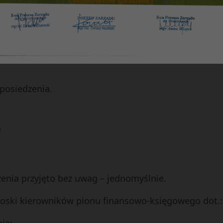
 należności –
Marta Rusinowicz
szkaniowego –
Krystyna Głuska
nego –
Jolanta Dżygadło
. samorządowych –
Anna Korzonek
 posiedzenia.
e
zenia przyjęto bez uwag – jednomyślnie.
wnioski kierowników pionu finansowo-księgowego dot.: