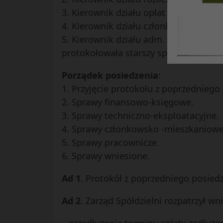
3. Kierownik działu opłat i windykacji
4. Kierownik działu członkowsko-mie
5. Kierownik działu adm. organizacyj
protokołowała starszy specjalista ds
Porządek posiedzenia
:
1. Przyjęcie protokołu z poprzedniego
2. Sprawy finansowo-księgowe.
3. Sprawy techniczno-eksploatacyjne.
4. Sprawy członkowsko -mieszkaniow
5. Sprawy pracownicze.
6. Sprawy wniesione.
Ad 1
. Protokół z poprzedniego posied
Ad 2
. Zarząd Spółdzielni rozpatrzył 