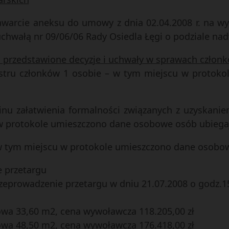
 zawarcie aneksu do umowy z dnia 02.04.2008 r. na
uchwałą nr 09/06/06 Rady Osiedla Łęgi o podziale nadw
żej przedstawione decyzje i uchwały w sprawach czło
jestru członków 1 osobie – w tym miejscu w proto
inu załatwienia formalności związanych z uzyskani
w protokole umieszczono dane osobowe osób ubiegaj
 w tym miejscu w protokole umieszczono dane osobow
e przetargu
rzeprowadzenie przetargu w dniu 21.07.2008 o godz.15
kowa 33,60 m2, cena wywoławcza 118.205,00 zł
kowa 48,50 m2, cena wywoławcza 176.418,00 zł