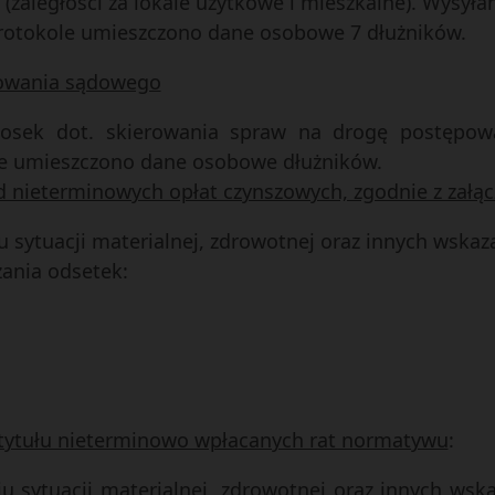
(zaległości za lokale użytkowe i mieszkalne). Wysył
protokole umieszczono dane osobowe 7 dłużników.
powania sądowego
niosek dot. skierowania spraw na drogę postęp
le umieszczono dane osobowe dłużników.
od nieterminowych opłat czynszowych, zgodnie z zał
u sytuacji materialnej, zdrowotnej oraz innych wska
zania odsetek:
z tytułu nieterminowo wpłacanych rat normatywu
:
iu sytuacji materialnej, zdrowotnej oraz innych ws