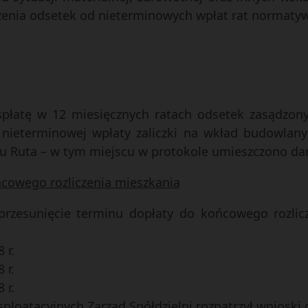
czenia odsetek od nieterminowych wpłat rat normaty
a spłatę w 12 miesięcznych ratach odsetek zasądzo
nieterminowej wpłaty zaliczki na wkład budowlany
lu Ruta – w tym miejscu w protokole umieszczono d
ńcowego rozliczenia mieszkania
 przesunięcie terminu dopłaty do końcowego rozli
 r.
 r.
 r.
sploatacyjnych Zarząd Spółdzielni rozpatrzył wnioski 