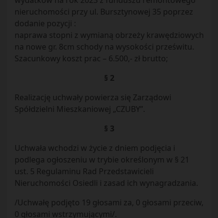
wydatków na rok 2023 z funduszu remontowego
nieruchomości przy ul. Bursztynowej 35 poprzez
dodanie pozycji :
naprawa stopni z wymianą obrzeży krawędziowych
na nowe gr. 8cm schody na wysokości prześwitu.
Szacunkowy koszt prac – 6.500,- zł brutto;
§ 2
Realizację uchwały powierza się Zarządowi
Spółdzielni Mieszkaniowej „CZUBY”.
§ 3
Uchwała wchodzi w życie z dniem podjęcia i
podlega ogłoszeniu w trybie określonym w § 21
ust. 5 Regulaminu Rad Przedstawicieli
Nieruchomości Osiedli i zasad ich wynagradzania.
/Uchwałę podjęto 19 głosami za, 0 głosami przeciw,
0 głosami wstrzymującymi/.