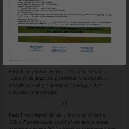
UCHWAŁA Nr 6/2023
Rady Przedstawicieli Nieruchomości Osiedla
„WIDOK”
Spółdzielni Mieszkaniowej „CZUBY” w Lublinie
z dnia 20 marca 2023 r.
w sprawie:
zmiany planu rzeczowo-finansowego
funduszu remontowego w nieruchomości EW 12
ul. Bursztynowa 35.
Rada Przedstawicieli Nieruchomości Osiedla
„Widok”, działając na podstawie § 103 b ust. 14
Statutu Spółdzielni Mieszkaniowej „CZUBY”
uchwala co następuje:
§ 1
Rada Przedstawicieli Nieruchomości Osiedla
„Widok” postanawia dokonać zmiany w planie