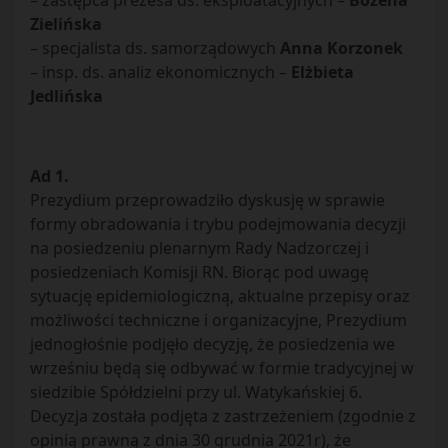
– zastępca prezesa ds. eksploatacyjnych –
Bożena
Zielińska
– specjalista ds. samorządowych
Anna Korzonek
– insp. ds. analiz ekonomicznych –
Elżbieta
Jedlińska
Ad 1.
Prezydium przeprowadziło dyskusję w sprawie
formy obradowania i trybu podejmowania decyzji
na posiedzeniu plenarnym Rady Nadzorczej i
posiedzeniach Komisji RN. Biorąc pod uwagę
sytuację epidemiologiczną, aktualne przepisy oraz
możliwości techniczne i organizacyjne, Prezydium
jednogłośnie podjęło decyzję, że posiedzenia we
wrześniu będą się odbywać w formie tradycyjnej w
siedzibie Spółdzielni przy ul. Watykańskiej 6.
Decyzja została podjęta z zastrzeżeniem (zgodnie z
opinią prawną z dnia 30 grudnia 2021r), że