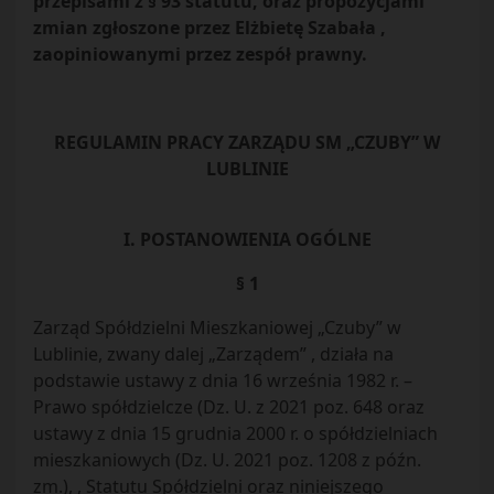
przepisami z § 93 statutu, oraz propozycjami
zmian zgłoszone przez Elżbietę Szabała ,
zaopiniowanymi przez zespół prawny.
REGULAMIN PRACY ZARZĄDU SM „CZUBY” W
LUBLINIE
I. POSTANOWIENIA OGÓLNE
§ 1
Zarząd Spółdzielni Mieszkaniowej „Czuby” w
Lublinie, zwany dalej „Zarządem” , działa na
podstawie ustawy z dnia 16 września 1982 r. –
Prawo spółdzielcze (Dz. U. z 2021 poz. 648 oraz
ustawy z dnia 15 grudnia 2000 r. o spółdzielniach
mieszkaniowych (Dz. U. 2021 poz. 1208 z późn.
zm.), , Statutu Spółdzielni oraz niniejszego