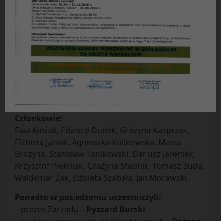
Protokół NR 11/2022
z posiedzenia Rady Nadzorczej SM „Czuby” w
Lublinie
odbytego w dniu 20.09.2022 r.
Przewodniczył Radzie –
Andrzej Turski
Zastępcy przewodniczącego –
Zbigniew Gontarz,
Jerzy Kaczmarski
,
Sekretarz –
Danuta Przybyś – Ziemba
Członkowie:
Ewa Kosiak, Edward Dudek, Grażyna Kasprzak,
Elżbieta Janiak, Agnieszka Kulikowska, Marta
Brożyna, Stanisław Tanikowski, Dariusz Jaremek,
Krzysztof Piekniak, Grażyna Stadnik, Tomasz Buda,
Waldemar Żak, Elżbieta Szabała, Jan Morawski,
Ponadto w posiedzeniu uczestniczyli:
– prezes Zarządu –
Ryszard Burski