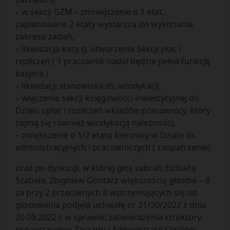
– w sekcji GZM – zmniejszenie o 1 etat,
zaplanowane 2 etaty wystarczą do wykonania
zakresu zadań,
– likwidacja kasy tj. utworzenia Sekcji płac i
rozliczeń ( 1 pracownik nadal będzie pełnił funkcję
kasjera )
– likwidacji stanowiska ds. windykacji,
– włączenie sekcji księgowości inwestycyjnej do
Działu opłat i rozliczeń wkładów pracownicy, który
zajmą się również windykacją należności,
– zwiększenie o 1/2 etatu kierowcy w Dziale ds.
administracyjnych i pracowniczych ( zaopatrzenie)
oraz po dyskusji, w której głos zabrali: Elżbietą
Szabała, Zbigniew Gontarz większością głosów – 8
za przy 2 przeciwnych 8 wstrzymujących się od
głosowania podjęła uchwałę nr 21/30/2022 z dnia
20.09.2022 r. w sprawie: zatwierdzenia struktury
organizacyjnej Zarządu i Administracji Ogólnej