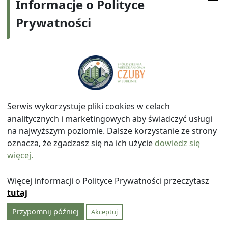
Informacje o Polityce
ustalanie wysokości dokonywanie zmian
Prywatności
wynagrodzenia , udzielanie kar, przyznawanie
nagród, świadczeń socjalnych z ZFŚS w
uzgodnieniu ze Związkami Zawodowymi oraz
innych świadczeń pracowniczych.
( przeniesiony z
§ 13 regulaminu, i uzupełniony o propozycja P
Szabały Art.27 § 2 ustawy Związki Zawodowe (DZ.U
2022.854 z dnia 2022.04.20 )
podpisywanie jako strona zakładowego układu
Serwis wykorzystuje pliki cookies w celach
zbiorowego pracy oraz protokołów
analitycznych i marketingowych aby świadczyć usługi
przedkładanie Radzie Nadzorczej do
na najwyższym poziomie. Dalsze korzystanie ze strony
zatwierdzenia projektów struktury
oznacza, że zgadzasz się na ich użycie
dowiedz się
organizacyjnej Spółdzielni
( §93 pkt 4 statutu )
więcej.
uchwalanie regulaminu pracy osób
pozostających w stosunku pracy i innych
Więcej informacji o Polityce Prywatności przeczytasz
wewnętrznych regulaminów związanych z ich
tutaj
pracą w Spółdzielni,
Przypomnij później
Akceptuj
zwoływanie Walnego Zgromadzenia, oraz