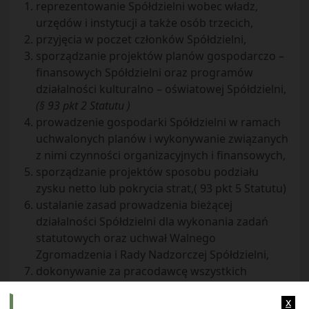
reprezentowanie Spółdzielni wobec władz,
urzędów i instytucji a także osób trzecich,
przyjęcia w poczet członków Spółdzielni,
sporządzanie projektów planów gospodarczo –
finansowych Spółdzielni oraz programów
działalności kulturalno – oświatowej Spółdzielni,
(§ 93 pkt 2 Statutu )
prowadzenie gospodarki Spółdzielni w ramach
uchwalonych planów i wykonywanie związanych
z nimi czynności organizacyjnych i finansowych,
sporządzanie projektów sposobu podziału
zysku netto lub pokrycia strat,( 93 pkt 5 Statutu)
ustalanie zasad prowadzenia bieżącej
działalności Spółdzielni dla wykonania zadań
statutowych oraz uchwał Walnego
Zgromadzenia i Rady Nadzorczej Spółdzielni,
dokonywanie za pracodawcę wszystkich
czynności z zakresu prawa pracy, a w
x
szczególności zwalnianie , zatrudnianie ,